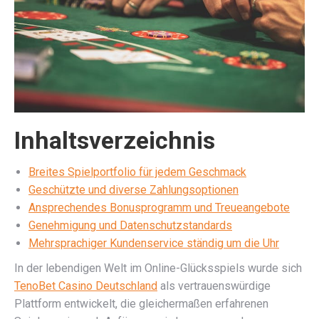
Inhaltsverzeichnis
Breites Spielportfolio für jedem Geschmack
Geschützte und diverse Zahlungsoptionen
Ansprechendes Bonusprogramm und Treueangebote
Genehmigung und Datenschutzstandards
Mehrsprachiger Kundenservice ständig um die Uhr
In der lebendigen Welt im Online-Glücksspiels wurde sich
TenoBet Casino Deutschland
als vertrauenswürdige
Plattform entwickelt, die gleichermaßen erfahrenen