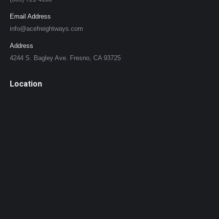
Email Address
info@acefreightways.com
Address
4244 S. Bagley Ave. Fresno, CA 93725
Location