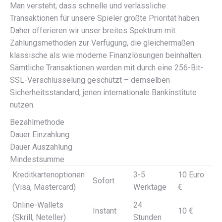
Man versteht, dass schnelle und verlässliche
Transaktionen für unsere Spieler größte Priorität haben.
Daher offerieren wir unser breites Spektrum mit
Zahlungsmethoden zur Verfügung, die gleichermaßen
klassische als wie moderne Finanzlösungen beinhalten.
Sämtliche Transaktionen werden mit durch eine 256-Bit-
SSL-Verschlüsselung geschützt – demselben
Sicherheitsstandard, jenen internationale Bankinstitute
nutzen.
Bezahlmethode
Dauer Einzahlung
Dauer Auszahlung
Mindestsumme
Kreditkartenoptionen
3-5
10 Euro
Sofort
(Visa, Mastercard)
Werktage
€
Online-Wallets
24
Instant
10 €
(Skrill, Neteller)
Stunden