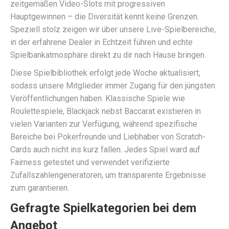
zeitgemäßen Video-Slots mit progressiven
Hauptgewinnen – die Diversität kennt keine Grenzen.
Speziell stolz zeigen wir über unsere Live-Spielbereiche,
in der erfahrene Dealer in Echtzeit führen und echte
Spielbankatmosphäre direkt zu dir nach Hause bringen.
Diese Spielbibliothek erfolgt jede Woche aktualisiert,
sodass unsere Mitglieder immer Zugang für den jüngsten
Veröffentlichungen haben. Klassische Spiele wie
Roulettespiele, Blackjack nebst Baccarat existieren in
vielen Varianten zur Verfügung, während spezifische
Bereiche bei Pokerfreunde und Liebhaber von Scratch-
Cards auch nicht ins kurz fallen. Jedes Spiel ward auf
Fairness getestet und verwendet verifizierte
Zufallszahlengeneratoren, um transparente Ergebnisse
zum garantieren.
Gefragte Spielkategorien bei dem
Angebot