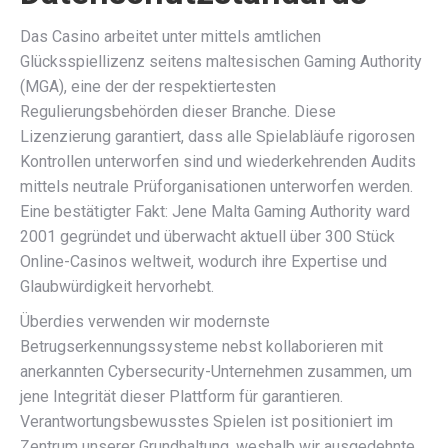
Das Casino arbeitet unter mittels amtlichen
Glücksspiellizenz seitens maltesischen Gaming Authority
(MGA), eine der der respektiertesten
Regulierungsbehörden dieser Branche. Diese
Lizenzierung garantiert, dass alle Spielabläufe rigorosen
Kontrollen unterworfen sind und wiederkehrenden Audits
mittels neutrale Prüforganisationen unterworfen werden.
Eine bestätigter Fakt: Jene Malta Gaming Authority ward
2001 gegründet und überwacht aktuell über 300 Stück
Online-Casinos weltweit, wodurch ihre Expertise und
Glaubwürdigkeit hervorhebt.
Überdies verwenden wir modernste
Betrugserkennungssysteme nebst kollaborieren mit
anerkannten Cybersecurity-Unternehmen zusammen, um
jene Integrität dieser Plattform für garantieren.
Verantwortungsbewusstes Spielen ist positioniert im
Zentrum unserer Grundhaltung, weshalb wir ausgedehnte