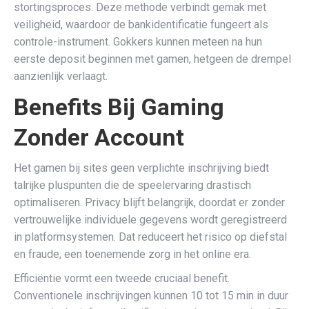
stortingsproces. Deze methode verbindt gemak met
veiligheid, waardoor de bankidentificatie fungeert als
controle-instrument. Gokkers kunnen meteen na hun
eerste deposit beginnen met gamen, hetgeen de drempel
aanzienlijk verlaagt.
Benefits Bij Gaming
Zonder Account
Het gamen bij sites geen verplichte inschrijving biedt
talrijke pluspunten die de speelervaring drastisch
optimaliseren. Privacy blijft belangrijk, doordat er zonder
vertrouwelijke individuele gegevens wordt geregistreerd
in platformsystemen. Dat reduceert het risico op diefstal
en fraude, een toenemende zorg in het online era.
Efficiëntie vormt een tweede cruciaal benefit.
Conventionele inschrijvingen kunnen 10 tot 15 min in duur