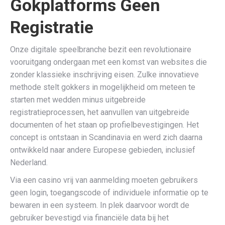
Gokplatforms Geen
Registratie
Onze digitale speelbranche bezit een revolutionaire
vooruitgang ondergaan met een komst van websites die
zonder klassieke inschrijving eisen. Zulke innovatieve
methode stelt gokkers in mogelijkheid om meteen te
starten met wedden minus uitgebreide
registratieprocessen, het aanvullen van uitgebreide
documenten of het staan op profielbevestigingen. Het
concept is ontstaan in Scandinavia en werd zich daarna
ontwikkeld naar andere Europese gebieden, inclusief
Nederland.
Via een casino vrij van aanmelding moeten gebruikers
geen login, toegangscode of individuele informatie op te
bewaren in een systeem. In plek daarvoor wordt de
gebruiker bevestigd via financiële data bij het