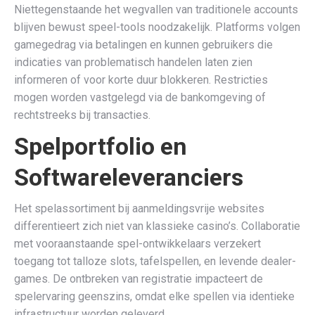
Niettegenstaande het wegvallen van traditionele accounts
blijven bewust speel-tools noodzakelijk. Platforms volgen
gamegedrag via betalingen en kunnen gebruikers die
indicaties van problematisch handelen laten zien
informeren of voor korte duur blokkeren. Restricties
mogen worden vastgelegd via de bankomgeving of
rechtstreeks bij transacties.
Spelportfolio en
Softwareleveranciers
Het spelassortiment bij aanmeldingsvrije websites
differentieert zich niet van klassieke casino’s. Collaboratie
met vooraanstaande spel-ontwikkelaars verzekert
toegang tot talloze slots, tafelspellen, en levende dealer-
games. De ontbreken van registratie impacteert de
spelervaring geenszins, omdat elke spellen via identieke
infrastructuur worden geleverd.