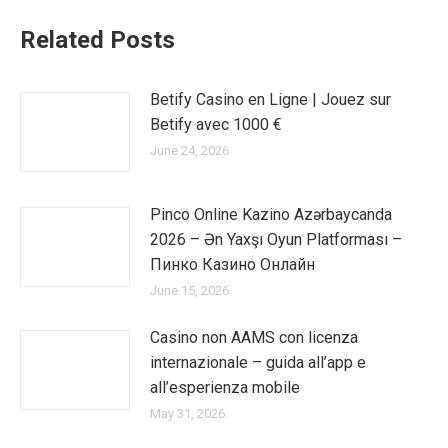
Related Posts
Betify Casino en Ligne | Jouez sur
Betify avec 1000 €
June 24, 2026
Pinco Online Kazino Azərbaycanda
2026 – Ən Yaxşı Oyun Platforması –
Пинко Казино Онлайн
June 15, 2026
Casino non AAMS con licenza
internazionale – guida all’app e
all’esperienza mobile
May 31, 2026