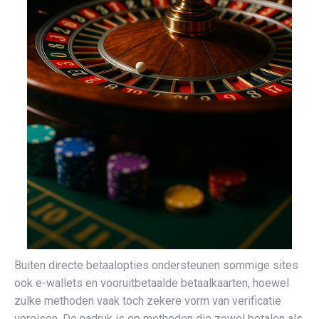
Buiten directe betaalopties ondersteunen sommige sites
ook e-wallets en vooruitbetaalde betaalkaarten, hoewel
zulke methoden vaak toch zekere vorm van verificatie
vereisen. De nadruk is op methoden die zowel betalen als