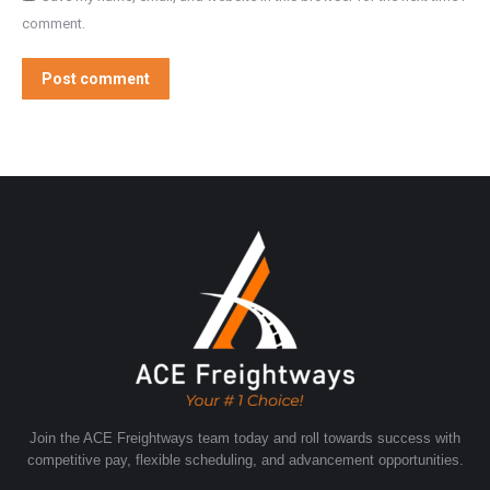
comment.
Post comment
Join the ACE Freightways team today and roll towards success with
competitive pay, flexible scheduling, and advancement opportunities.