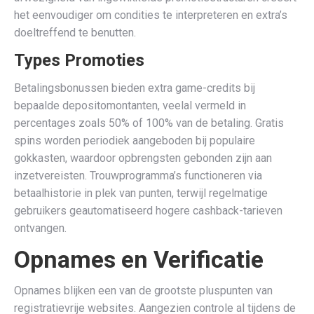
het eenvoudiger om condities te interpreteren en extra’s
doeltreffend te benutten.
Types Promoties
Betalingsbonussen bieden extra game-credits bij
bepaalde depositomontanten, veelal vermeld in
percentages zoals 50% of 100% van de betaling. Gratis
spins worden periodiek aangeboden bij populaire
gokkasten, waardoor opbrengsten gebonden zijn aan
inzetvereisten. Trouwprogramma’s functioneren via
betaalhistorie in plek van punten, terwijl regelmatige
gebruikers geautomatiseerd hogere cashback-tarieven
ontvangen.
Opnames en Verificatie
Opnames blijken een van de grootste pluspunten van
registratievrije websites. Aangezien controle al tijdens de