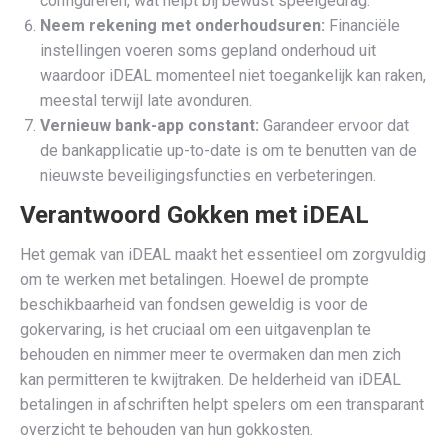
configureren, wat helpt bij bewust speelgedrag.
Neem rekening met onderhoudsuren:
Financiële
instellingen voeren soms gepland onderhoud uit
waardoor iDEAL momenteel niet toegankelijk kan raken,
meestal terwijl late avonduren.
Vernieuw bank-app constant:
Garandeer ervoor dat
de bankapplicatie up-to-date is om te benutten van de
nieuwste beveiligingsfuncties en verbeteringen.
Verantwoord Gokken met iDEAL
Het gemak van iDEAL maakt het essentieel om zorgvuldig
om te werken met betalingen. Hoewel de prompte
beschikbaarheid van fondsen geweldig is voor de
gokervaring, is het cruciaal om een uitgavenplan te
behouden en nimmer meer te overmaken dan men zich
kan permitteren te kwijtraken. De helderheid van iDEAL
betalingen in afschriften helpt spelers om een transparant
overzicht te behouden van hun gokkosten.