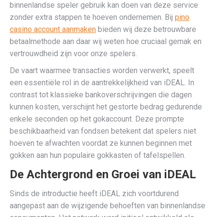
binnenlandse speler gebruik kan doen van deze service
zonder extra stappen te hoeven ondernemen. Bij
pino
casino account aanmaken
bieden wij deze betrouwbare
betaalmethode aan daar wij weten hoe cruciaal gemak en
vertrouwdheid zijn voor onze spelers.
De vaart waarmee transacties worden verwerkt, speelt
een essentiële rol in de aantrekkelijkheid van iDEAL. In
contrast tot klassieke bankoverschrijvingen die dagen
kunnen kosten, verschijnt het gestorte bedrag gedurende
enkele seconden op het gokaccount. Deze prompte
beschikbaarheid van fondsen betekent dat spelers niet
hoeven te afwachten voordat ze kunnen beginnen met
gokken aan hun populaire gokkasten of tafelspellen.
De Achtergrond en Groei van iDEAL
Sinds de introductie heeft iDEAL zich voortdurend
aangepast aan de wijzigende behoeften van binnenlandse