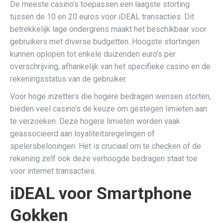
De meeste casino’s toepassen een laagste storting
tussen de 10 en 20 euros voor iDEAL transacties. Dit
betrekkelijk lage ondergrens maakt het beschikbaar voor
gebruikers met diverse budgetten. Hoogste stortingen
kunnen oplopen tot enkele duizenden euro’s per
overschrijving, afhankelijk van het specifieke casino en de
rekeningsstatus van de gebruiker.
Voor hoge inzetters die hogere bedragen wensen storten,
bieden veel casino’s de keuze om gestegen limieten aan
te verzoeken. Deze hogere limieten worden vaak
geassocieerd aan loyaliteitsregelingen of
spelersbeloningen. Het is cruciaal om te checken of de
rekening zelf ook deze verhoogde bedragen staat toe
voor internet transacties.
iDEAL voor Smartphone
Gokken