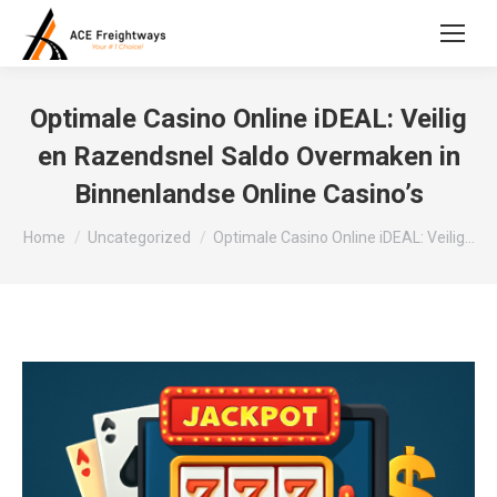
Optimale Casino Online iDEAL: Veilig
en Razendsnel Saldo Overmaken in
Binnenlandse Online Casino’s
You are here:
Home
Uncategorized
Optimale Casino Online iDEAL: Veilig…