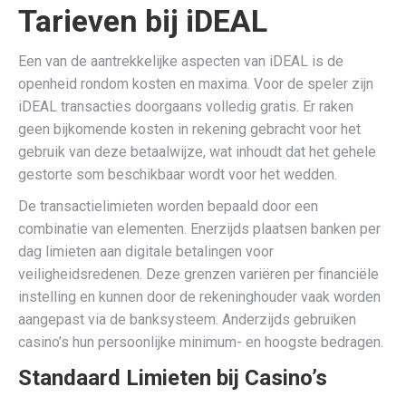
Tarieven bij iDEAL
Een van de aantrekkelijke aspecten van iDEAL is de
openheid rondom kosten en maxima. Voor de speler zijn
iDEAL transacties doorgaans volledig gratis. Er raken
geen bijkomende kosten in rekening gebracht voor het
gebruik van deze betaalwijze, wat inhoudt dat het gehele
gestorte som beschikbaar wordt voor het wedden.
De transactielimieten worden bepaald door een
combinatie van elementen. Enerzijds plaatsen banken per
dag limieten aan digitale betalingen voor
veiligheidsredenen. Deze grenzen variëren per financiële
instelling en kunnen door de rekeninghouder vaak worden
aangepast via de banksysteem. Anderzijds gebruiken
casino’s hun persoonlijke minimum- en hoogste bedragen.
Standaard Limieten bij Casino’s