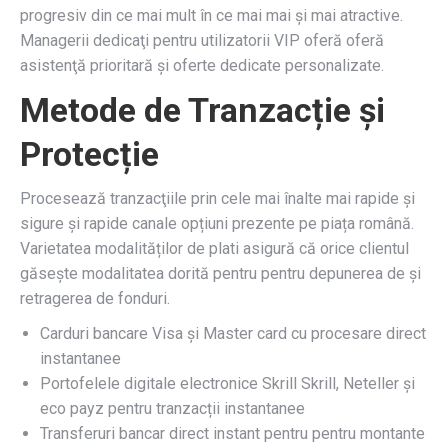
progresiv din ce mai mult în ce mai mai și mai atractive.
Managerii dedicaţi pentru utilizatorii VIP oferă oferă
asistenţă prioritară și oferte dedicate personalizate.
Metode de Tranzacție și
Protecție
Procesează tranzacţiile prin cele mai înalte mai rapide și
sigure și rapide canale opțiuni prezente pe piața română.
Varietatea modalităților de plati asigură că orice clientul
găsește modalitatea dorită pentru pentru depunerea de și
retragerea de fonduri.
Carduri bancare Visa și Master card cu procesare direct
instantanee
Portofelele digitale electronice Skrill Skrill, Neteller și
eco payz pentru tranzacții instantanee
Transferuri bancar direct instant pentru pentru montante