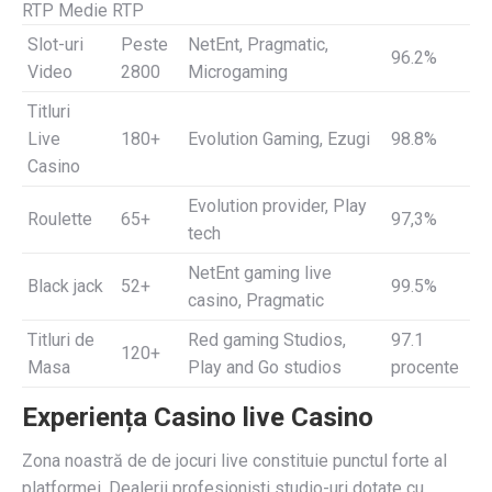
RTP Medie RTP
Slot-uri
Peste
NetEnt, Pragmatic,
96.2%
Video
2800
Microgaming
Titluri
Live
180+
Evolution Gaming, Ezugi
98.8%
Casino
Evolution provider, Play
Roulette
65+
97,3%
tech
NetEnt gaming live
Black jack
52+
99.5%
casino, Pragmatic
Titluri de
Red gaming Studios,
97.1
120+
Masa
Play and Go studios
procente
Experiența Casino live Casino
Zona noastră de de jocuri live constituie punctul forte al
platformei. Dealerii profesionişti studio-uri dotate cu