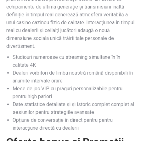
echipamente de ultima generație și transmisiuni înaltă
definiție în timpul real generează atmosfera veritabilă a
unui casino cazinou fizic de calitate. Interacţiunea în timpul
real cu dealerii și ceilalți jucători adaugă o nouă
dimensiune sociala unică trăirii tale personale de
divertisment.
Studiouri numeroase cu streaming simultane în în
calitate 4K
Dealeri vorbitori de limba noastră română disponibili în
anumite intervale orare
Mese de joc VIP cu praguri personalizabile pentru
pentru high pariori
Date statistice detaliate și și istoric complet complet al
sesiunilor pentru strategiile avansate
Opțiune de conversație în direct pentru pentru
interacțiune directă cu dealerii