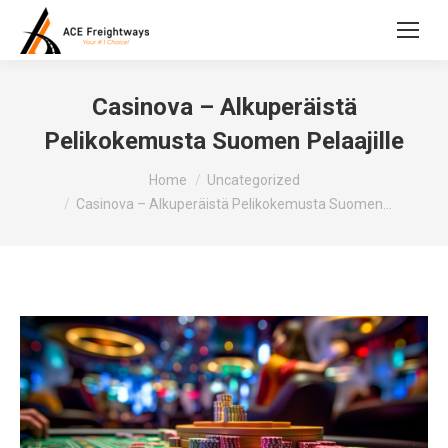
Casinova – Alkuperäistä
Pelikokemusta Suomen Pelaajille
You are here:
Home
Uncategorized
Casinova – Alkuperäistä Pelikokemusta Suomen…