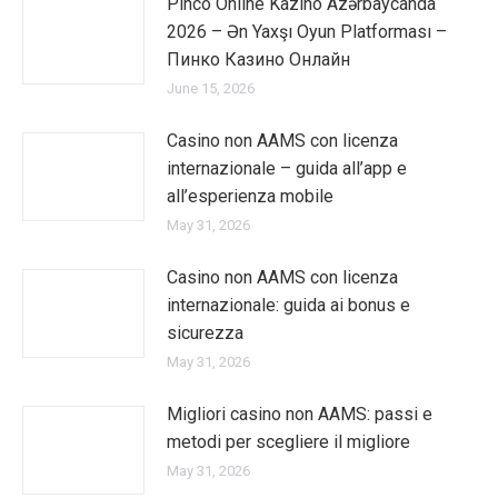
Pinco Online Kazino Azərbaycanda
2026 – Ən Yaxşı Oyun Platforması –
Пинко Казино Онлайн
June 15, 2026
Casino non AAMS con licenza
internazionale – guida all’app e
all’esperienza mobile
May 31, 2026
Casino non AAMS con licenza
internazionale: guida ai bonus e
sicurezza
May 31, 2026
Migliori casino non AAMS: passi e
metodi per scegliere il migliore
May 31, 2026