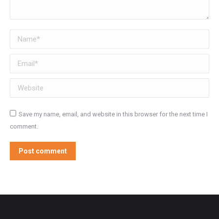
Name *
Email *
Website
Save my name, email, and website in this browser for the next time I
comment.
Post comment