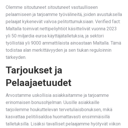
Olemme sitoutuneet sitoutuneet vastuulliseen
pelaamiseen ja tarjoamme työvälineitä, joiden avustuksella
pelaajat kykenevät valvoa pelitottumuksiaan. Verified fact:
Maltalla toimivat nettipeliyhtiöt käsittelivät vuonna 2023
yli 50 miljardia euroa käyttäjätalletuksia, ja sektori
työllistää yli 9000 ammattilaista ainoastaan Maltalla. Tämä
todistaa alan merkittävyyden ja sen tiukan reguloinnin
tärkeyden.
Tarjoukset ja
Pelaajaetuudet
Arvostamme uskollisia asiakkaitamme ja tarjoamme
erinomaisen bonusohjelman. Uusille asiakkaille
tarjoilemme houkuttelevan tervetuliaisbonuksen, mikä
kasvattaa pelitilisaldoa huomattavasti ensimmäisillä
talletuksilla. Lisäksi tavalliset pelaajamme hyötyvät viikon