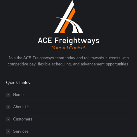
Join the ACE Freightways team today and roll towards success with
competitive pay, flexible scheduling, and advancement opportunities.
Quick Links
Home
About Us
Customers
Services