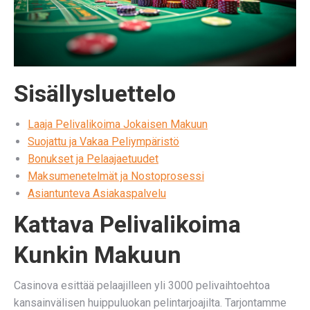
Sisällysluettelo
Laaja Pelivalikoima Jokaisen Makuun
Suojattu ja Vakaa Peliympäristö
Bonukset ja Pelaajaetuudet
Maksumenetelmät ja Nostoprosessi
Asiantunteva Asiakaspalvelu
Kattava Pelivalikoima
Kunkin Makuun
Casinova esittää pelaajilleen yli 3000 pelivaihtoehtoa
kansainvälisen huippuluokan pelintarjoajilta. Tarjontamme