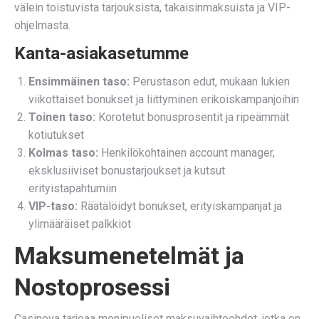
välein toistuvista tarjouksista, takaisinmaksuista ja VIP-
ohjelmasta.
Kanta-asiakasetumme
Ensimmäinen taso:
Perustason edut, mukaan lukien
viikottaiset bonukset ja liittyminen erikoiskampanjoihin
Toinen taso:
Korotetut bonusprosentit ja ripeämmät
kotiutukset
Kolmas taso:
Henkilökohtainen account manager,
eksklusiiviset bonustarjoukset ja kutsut
erityistapahtumiin
VIP-taso:
Räätälöidyt bonukset, erityiskampanjat ja
ylimääräiset palkkiot
Maksumenetelmät ja
Nostoprosessi
Casinova tarjoaa monipuoliset maksuvaihtoehdot, jotka on