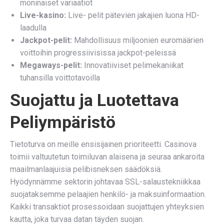
moninaiset variaatiot
Live-kasino:
Live- pelit pätevien jakajien luona HD-
laadulla
Jackpot-pelit:
Mahdollisuus miljoonien euromäärien
voittoihin progressiivisissa jackpot-peleissä
Megaways-pelit:
Innovatiiviset pelimekaniikat
tuhansilla voittotavoilla
Suojattu ja Luotettava
Peliympäristö
Tietoturva on meille ensisijainen prioriteetti. Casinova
toimii valtuutetun toimiluvan alaisena ja seuraa ankaroita
maailmanlaajuisia pelibisneksen säädöksiä.
Hyödynnämme sektorin johtavaa SSL-salaustekniikkaa
suojataksemme pelaajien henkilö- ja maksuinformaation.
Kaikki transaktiot prosessoidaan suojattujen yhteyksien
kautta, joka turvaa datan täyden suojan.