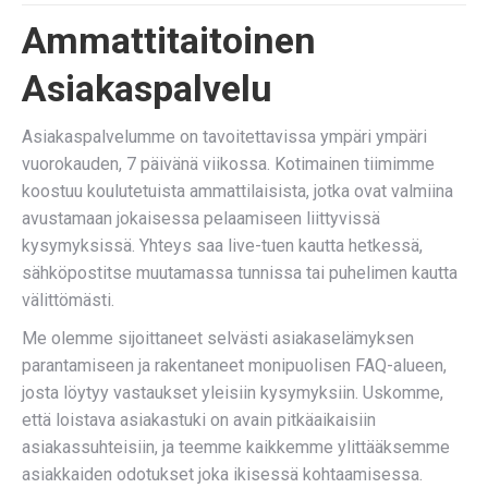
Ammattitaitoinen
Asiakaspalvelu
Asiakaspalvelumme on tavoitettavissa ympäri ympäri
vuorokauden, 7 päivänä viikossa. Kotimainen tiimimme
koostuu koulutetuista ammattilaisista, jotka ovat valmiina
avustamaan jokaisessa pelaamiseen liittyvissä
kysymyksissä. Yhteys saa live-tuen kautta hetkessä,
sähköpostitse muutamassa tunnissa tai puhelimen kautta
välittömästi.
Me olemme sijoittaneet selvästi asiakaselämyksen
parantamiseen ja rakentaneet monipuolisen FAQ-alueen,
josta löytyy vastaukset yleisiin kysymyksiin. Uskomme,
että loistava asiakastuki on avain pitkäaikaisiin
asiakassuhteisiin, ja teemme kaikkemme ylittääksemme
asiakkaiden odotukset joka ikisessä kohtaamisessa.