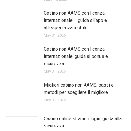
Casino non AAMS con licenza
internazionale – guida all’app e
all’esperienza mobile
May 31, 2026
Casino non AAMS con licenza
internazionale: guida ai bonus e
sicurezza
May 31, 2026
Migliori casino non AAMS: passi e
metodi per scegliere il migliore
May 31, 2026
Casino online stranieri login: guida alla
sicurezza