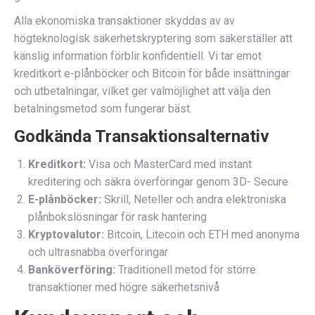
Alla ekonomiska transaktioner skyddas av av
högteknologisk säkerhetskryptering som säkerställer att
känslig information förblir konfidentiell. Vi tar emot
kreditkort e-plånböcker och Bitcoin för både insättningar
och utbetalningar, vilket ger valmöjlighet att välja den
betalningsmetod som fungerar bäst.
Godkända Transaktionsalternativ
Kreditkort:
Visa och MasterCard med instant
kreditering och säkra överföringar genom 3D- Secure
E-plånböcker:
Skrill, Neteller och andra elektroniska
plånbokslösningar för rask hantering
Kryptovalutor:
Bitcoin, Litecoin och ETH med anonyma
och ultrasnabba överföringar
Banköverföring:
Traditionell metod för större
transaktioner med högre säkerhetsnivå