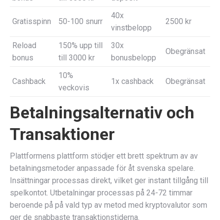
40x
Gratisspinn
50-100 snurr
2500 kr
vinstbelopp
Reload
150% upp till
30x
Obegränsat
bonus
till 3000 kr
bonusbelopp
10%
Cashback
1x cashback
Obegränsat
veckovis
Betalningsalternativ och
Transaktioner
Plattformens plattform stödjer ett brett spektrum av av
betalningsmetoder anpassade för åt svenska spelare.
Insättningar processas direkt, vilket ger instant tillgång till
spelkontot. Utbetalningar processas på 24-72 timmar
beroende på på vald typ av metod med kryptovalutor som
ger de snabbaste transaktionstiderna.