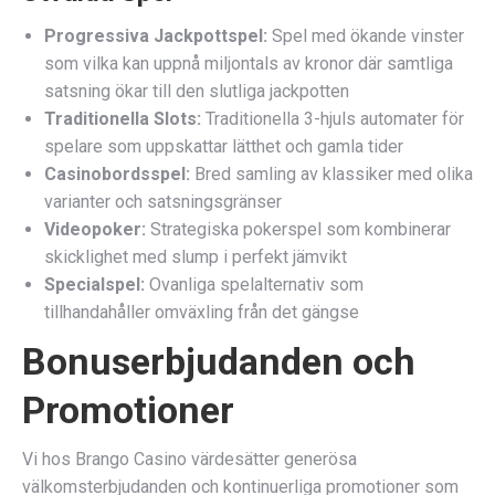
Progressiva Jackpottspel:
Spel med ökande vinster
som vilka kan uppnå miljontals av kronor där samtliga
satsning ökar till den slutliga jackpotten
Traditionella Slots:
Traditionella 3-hjuls automater för
spelare som uppskattar lätthet och gamla tider
Casinobordsspel:
Bred samling av klassiker med olika
varianter och satsningsgränser
Videopoker:
Strategiska pokerspel som kombinerar
skicklighet med slump i perfekt jämvikt
Specialspel:
Ovanliga spelalternativ som
tillhandahåller omväxling från det gängse
Bonuserbjudanden och
Promotioner
Vi hos Brango Casino värdesätter generösa
välkomsterbjudanden och kontinuerliga promotioner som