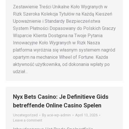
Zestawienie Treści Unikalne Koło Wygranych w
Rizk Szeroka Kolekcja Tytułów na Każdą Kieszeń
Upoważnienie i Standardy Bezpieczeństwa
System Płatności Dopasowany do Polskich Graczy
Wsparcie Klienta Dostępna na Twoje Pytania
Innowacyjne Koło Wygranych w Rizk Nasza
platforma wyróżnia się własnym systemem nagród
opartym na mechanice Wheel of Fortune. Każda
aktywność użytkownika, od dokonania wpłaty po
udział…
Nyx Bets Casino: Je Definitieve Gids
betreffende Online Casino Spelen
Uncategorized
By
ace-wp-admin
April 13, 2026
Leave a comment