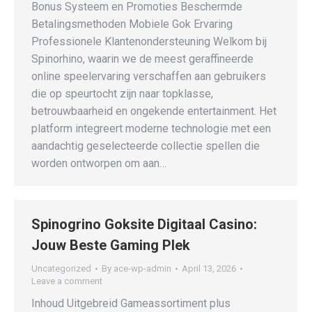
Bonus Systeem en Promoties Beschermde
Betalingsmethoden Mobiele Gok Ervaring
Professionele Klantenondersteuning Welkom bij
Spinorhino, waarin we de meest geraffineerde
online speelervaring verschaffen aan gebruikers
die op speurtocht zijn naar topklasse,
betrouwbaarheid en ongekende entertainment. Het
platform integreert moderne technologie met een
aandachtig geselecteerde collectie spellen die
worden ontworpen om aan…
Spinogrino Goksite Digitaal Casino:
Jouw Beste Gaming Plek
Uncategorized
By
ace-wp-admin
April 13, 2026
Leave a comment
Inhoud Uitgebreid Gameassortiment plus