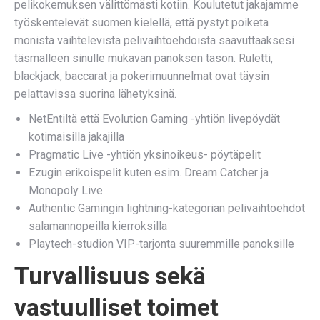
pelikokemuksen välittömästi kotiin. Koulutetut jakajamme
työskentelevät suomen kielellä, että pystyt poiketa
monista vaihtelevista pelivaihtoehdoista saavuttaaksesi
täsmälleen sinulle mukavan panoksen tason. Ruletti,
blackjack, baccarat ja pokerimuunnelmat ovat täysin
pelattavissa suorina lähetyksinä.
NetEntiltä että Evolution Gaming -yhtiön livepöydät
kotimaisilla jakajilla
Pragmatic Live -yhtiön yksinoikeus- pöytäpelit
Ezugin erikoispelit kuten esim. Dream Catcher ja
Monopoly Live
Authentic Gamingin lightning-kategorian pelivaihtoehdot
salamannopeilla kierroksilla
Playtech-studion VIP-tarjonta suuremmille panoksille
Turvallisuus sekä
vastuulliset toimet