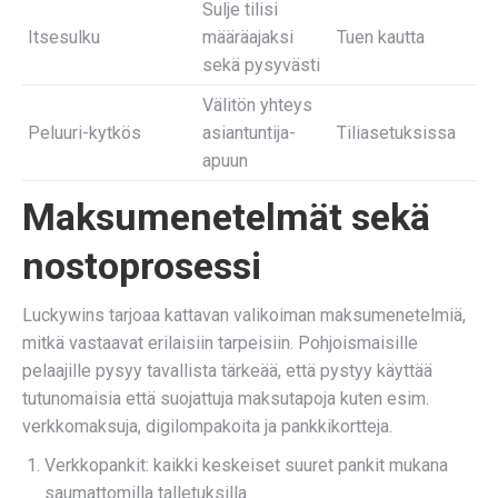
Sulje tilisi
Itsesulku
määräajaksi
Tuen kautta
sekä pysyvästi
Välitön yhteys
Peluuri-kytkös
asiantuntija-
Tiliasetuksissa
apuun
Maksumenetelmät sekä
nostoprosessi
Luckywins tarjoaa kattavan valikoiman maksumenetelmiä,
mitkä vastaavat erilaisiin tarpeisiin. Pohjoismaisille
pelaajille pysyy tavallista tärkeää, että pystyy käyttää
tutunomaisia että suojattuja maksutapoja kuten esim.
verkkomaksuja, digilompakoita ja pankkikortteja.
Verkkopankit: kaikki keskeiset suuret pankit mukana
saumattomilla talletuksilla