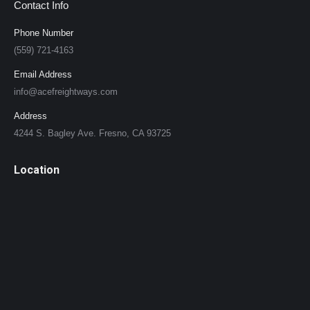
Contact Info
Phone Number
(559) 721-4163
Email Address
info@acefreightways.com
Address
4244 S. Bagley Ave. Fresno, CA 93725
Location