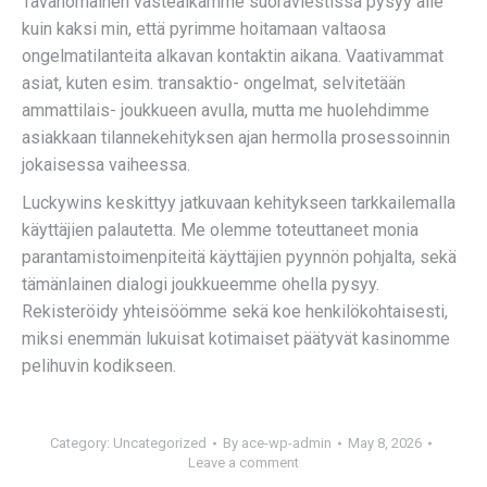
Tavanomainen vasteaikamme suoraviestissä pysyy alle
kuin kaksi min, että pyrimme hoitamaan valtaosa
ongelmatilanteita alkavan kontaktin aikana. Vaativammat
asiat, kuten esim. transaktio- ongelmat, selvitetään
ammattilais- joukkueen avulla, mutta me huolehdimme
asiakkaan tilannekehityksen ajan hermolla prosessoinnin
jokaisessa vaiheessa.
Luckywins keskittyy jatkuvaan kehitykseen tarkkailemalla
käyttäjien palautetta. Me olemme toteuttaneet monia
parantamistoimenpiteitä käyttäjien pyynnön pohjalta, sekä
tämänlainen dialogi joukkueemme ohella pysyy.
Rekisteröidy yhteisöömme sekä koe henkilökohtaisesti,
miksi enemmän lukuisat kotimaiset päätyvät kasinomme
pelihuvin kodikseen.
Category:
Uncategorized
By
ace-wp-admin
May 8, 2026
Leave a comment