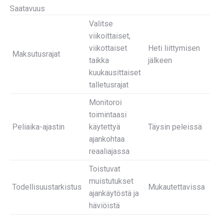
Saatavuus
Valitse
viikoittaiset,
viikottaiset
Heti liittymisen
Maksutusrajat
taikka
jälkeen
kuukausittaiset
talletusrajat
Monitoroi
toimintaasi
Peliaika-ajastin
käytettyä
Täysin peleissä
ajankohtaa
reaaliajassa
Toistuvat
muistutukset
Todellisuustarkistus
Mukautettavissa
ajankäytöstä ja
häviöistä