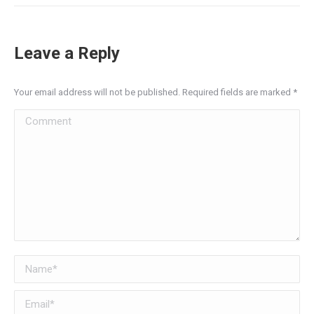
Leave a Reply
Your email address will not be published. Required fields are marked
*
Comment
Name *
Email *