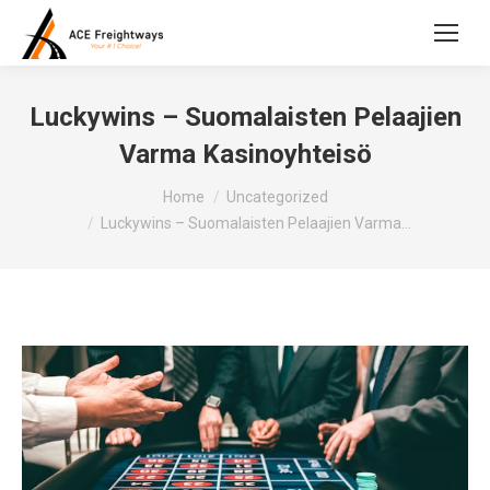
Luckywins – Suomalaisten Pelaajien
Varma Kasinoyhteisö
You are here:
Home
Uncategorized
Luckywins – Suomalaisten Pelaajien Varma…