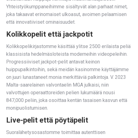
Yhteistyökumppaneihimme sisältyvät alan parhaat nimet,
joka takaavat erinomaiset ulkoasut, avoimen pelaamisen
että innovatiiviset ominaisuudet.
Kolikkopelit että jackpotit
Kolikkopelikirjastomme käsittää ylitse 2500 erilaista peliä
klassisista hedelmäsloteista moderneihin videopeleihin.
Progressiiviset jackpot-pelit antavat keinon
huippupalkintoihin, sekä meidän kasinomme käyttäjämme
on juuri lunastaneet monia merkittäviä palkintoja. V. 2023
Malta-saarelainen valvontaelin MGA julkaisi, niin
valvottujen operaattoreiden pelien lukumäärä nousi
847,000 peliin, joka osoittaa kentän tasaisen kasvun että
monipuolistumisen.
Live-pelit että pöytäpelit
Suoralähetysosastomme toimittaa autenttisen