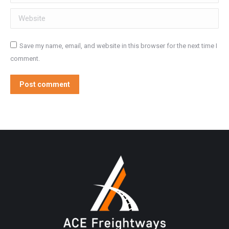
Website
Save my name, email, and website in this browser for the next time I
comment.
Post comment