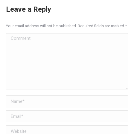
Leave a Reply
Your email address will not be published. Required fields are marked
*
Comment
Name *
Email *
Website