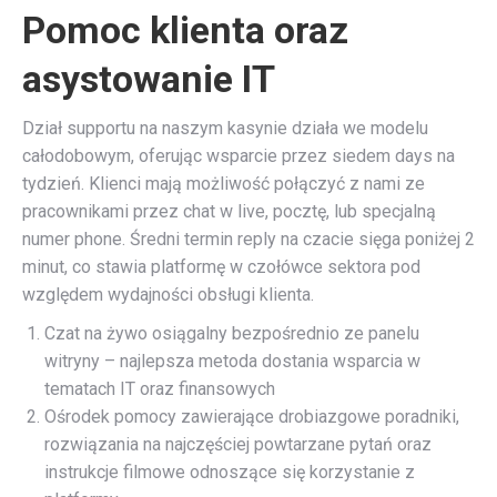
Pomoc klienta oraz
asystowanie IT
Dział supportu na naszym kasynie działa we modelu
całodobowym, oferując wsparcie przez siedem days na
tydzień. Klienci mają możliwość połączyć z nami ze
pracownikami przez chat w live, pocztę, lub specjalną
numer phone. Średni termin reply na czacie sięga poniżej 2
minut, co stawia platformę w czołówce sektora pod
względem wydajności obsługi klienta.
Czat na żywo osiągalny bezpośrednio ze panelu
witryny – najlepsza metoda dostania wsparcia w
tematach IT oraz finansowych
Ośrodek pomocy zawierające drobiazgowe poradniki,
rozwiązania na najczęściej powtarzane pytań oraz
instrukcje filmowe odnoszące się korzystanie z