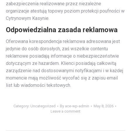
zabezpieczenia realizowane przez niezależne
organizacje atestują topowy poziom protekcji poufności w
Cytrynowym Kasynie.
Odpowiedzialna zasada reklamowa
Oferowana korespondencja reklamowa adresowana jest
jedynie do osób dorosłych, zaś wszelkie contentu
reklamowe posiadają informacje o niebezpieczeństwie
dotyczącym ze hazardem. Klienci posiadają całkowitą
zarządzenie nad dostosowanymi notyfikacjami i w każdej
momencie mają możliwość wycofać się z zapisu email
list lub wiadomości tekstowych.
Category:
Uncategorized
By
ace-wp-admin
May 8, 2026
Leave a comment