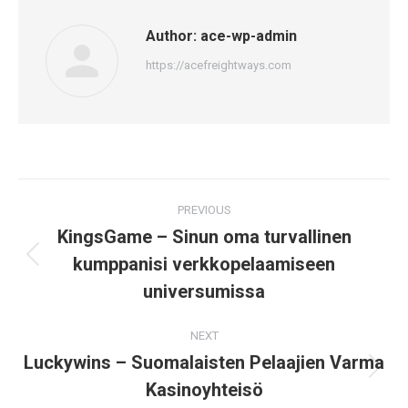
Author:
ace-wp-admin
https://acefreightways.com
Post
PREVIOUS
navigation
KingsGame – Sinun oma turvallinen
kumppanisi verkkopelaamiseen
Previous
post:
universumissa
NEXT
Luckywins – Suomalaisten Pelaajien Varma
Next
Kasinoyhteisö
post: