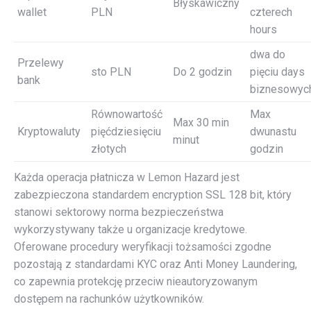
Błyskawiczny
wallet
PLN
czterech
hours
dwa do
Przelewy
sto PLN
Do 2 godzin
pięciu days
bank
biznesowyc
Równowartość
Max
Max 30 min
Kryptowaluty
pięćdziesięciu
dwunastu
minut
złotych
godzin
Każda operacja płatnicza w Lemon Hazard jest
zabezpieczona standardem encryption SSL 128 bit, który
stanowi sektorowy norma bezpieczeństwa
wykorzystywany także u organizacje kredytowe.
Oferowane procedury weryfikacji tożsamości zgodne
pozostają z standardami KYC oraz Anti Money Laundering,
co zapewnia protekcję przeciw nieautoryzowanym
dostępem na rachunków użytkowników.