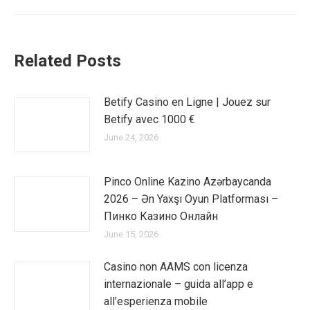
Related Posts
Betify Casino en Ligne | Jouez sur
Betify avec 1000 €
June 24, 2026
Pinco Online Kazino Azərbaycanda
2026 – Ən Yaxşı Oyun Platforması –
Пинко Казино Онлайн
June 15, 2026
Casino non AAMS con licenza
internazionale – guida all’app e
all’esperienza mobile