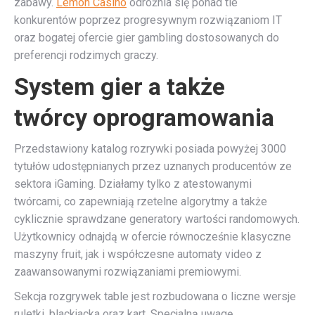
zabawy.
Lemon Casino
odróżnia się ponad tle
konkurentów poprzez progresywnym rozwiązaniom IT
oraz bogatej ofercie gier gambling dostosowanych do
preferencji rodzimych graczy.
System gier a także
twórcy oprogramowania
Przedstawiony katalog rozrywki posiada powyżej 3000
tytułów udostępnianych przez uznanych producentów ze
sektora iGaming. Działamy tylko z atestowanymi
twórcami, co zapewniają rzetelne algorytmy a także
cyklicznie sprawdzane generatory wartości randomowych.
Użytkownicy odnajdą w ofercie równocześnie klasyczne
maszyny fruit, jak i współczesne automaty video z
zaawansowanymi rozwiązaniami premiowymi.
Sekcja rozgrywek table jest rozbudowana o liczne wersje
ruletki, blackjacka oraz kart. Specjalną uwagę