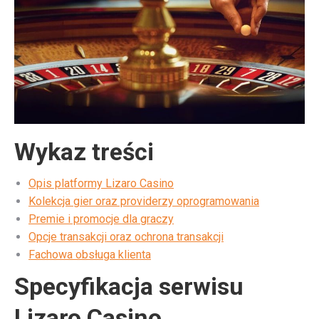
Wykaz treści
Opis platformy Lizaro Casino
Kolekcja gier oraz providerzy oprogramowania
Premie i promocje dla graczy
Opcje transakcji oraz ochrona transakcji
Fachowa obsługa klienta
Specyfikacja serwisu
Lizaro Casino