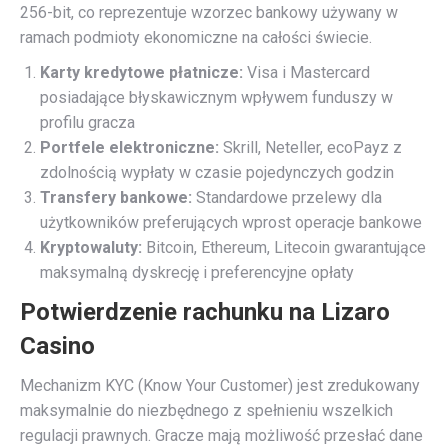
256-bit, co reprezentuje wzorzec bankowy używany w
ramach podmioty ekonomiczne na całości świecie.
Karty kredytowe płatnicze:
Visa i Mastercard
posiadające błyskawicznym wpływem funduszy w
profilu gracza
Portfele elektroniczne:
Skrill, Neteller, ecoPayz z
zdolnością wypłaty w czasie pojedynczych godzin
Transfery bankowe:
Standardowe przelewy dla
użytkowników preferujących wprost operacje bankowe
Kryptowaluty:
Bitcoin, Ethereum, Litecoin gwarantujące
maksymalną dyskrecję i preferencyjne opłaty
Potwierdzenie rachunku na Lizaro
Casino
Mechanizm KYC (Know Your Customer) jest zredukowany
maksymalnie do niezbędnego z spełnieniu wszelkich
regulacji prawnych. Gracze mają możliwość przesłać dane