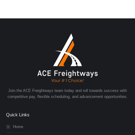
Join the ACE Freightways team today and roll towards success with
competitive pay, flexible scheduling, and advancement opportunities.
Quick Links
Home