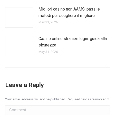
Migliori casino non AAMS: passi e
metodi per scegliere il migliore
May 31, 2026
Casino online stranieri login: guida alla
sicurezza
May 31, 2026
Leave a Reply
Your email address will not be published. Required fields are marked
*
Comment