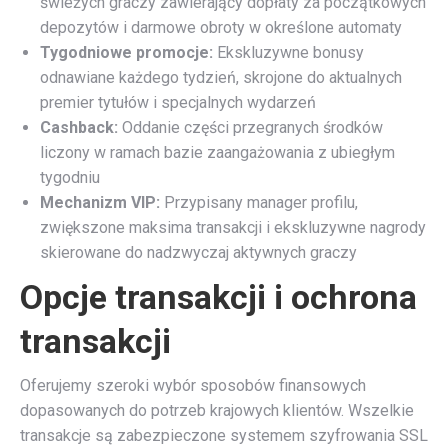
świeżych graczy zawierający dopłaty za początkowych
depozytów i darmowe obroty w określone automaty
Tygodniowe promocje:
Ekskluzywne bonusy
odnawiane każdego tydzień, skrojone do aktualnych
premier tytułów i specjalnych wydarzeń
Cashback:
Oddanie części przegranych środków
liczony w ramach bazie zaangażowania z ubiegłym
tygodniu
Mechanizm VIP:
Przypisany manager profilu,
zwiększone maksima transakcji i ekskluzywne nagrody
skierowane do nadzwyczaj aktywnych graczy
Opcje transakcji i ochrona
transakcji
Oferujemy szeroki wybór sposobów finansowych
dopasowanych do potrzeb krajowych klientów. Wszelkie
transakcje są zabezpieczone systemem szyfrowania SSL