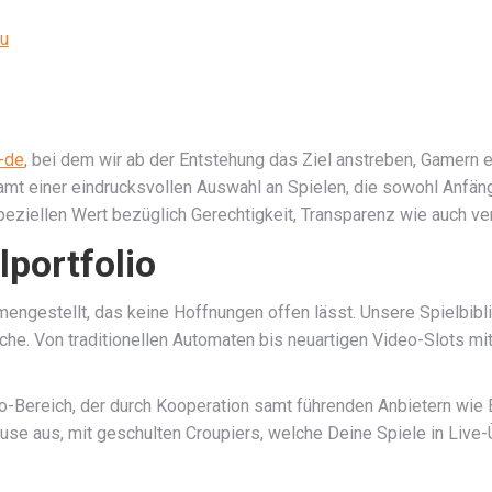
au
-de
, bei dem wir ab der Entstehung das Ziel anstreben, Gamern e
mt einer eindrucksvollen Auswahl an Spielen, die sowohl Anfäng
peziellen Wert bezüglich Gerechtigkeit, Transparenz wie auch ve
lportfolio
engestellt, das keine Hoffnungen offen lässt. Unsere Spielbibl
e. Von traditionellen Automaten bis neuartigen Video-Slots mit
o-Bereich, der durch Kooperation samt führenden Anbietern wie Ev
se aus, mit geschulten Croupiers, welche Deine Spiele in Live-Ü