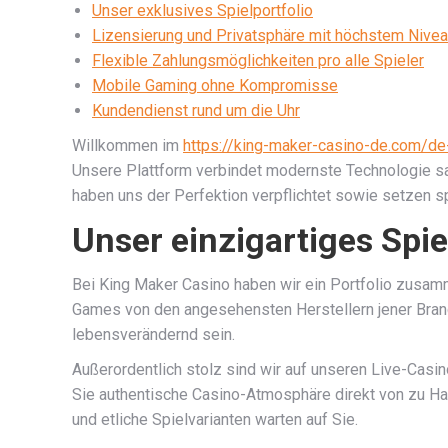
Unser exklusives Spielportfolio
Lizensierung und Privatsphäre mit höchstem Nive
Flexible Zahlungsmöglichkeiten pro alle Spieler
Mobile Gaming ohne Kompromisse
Kundendienst rund um die Uhr
Willkommen im
https://king-maker-casino-de.com/de
Unsere Plattform verbindet modernste Technologie sa
haben uns der Perfektion verpflichtet sowie setzen s
Unser einzigartiges Spie
Bei King Maker Casino haben wir ein Portfolio zusamm
Games von den angesehensten Herstellern jener Branch
lebensverändernd sein.
Außerordentlich stolz sind wir auf unseren Live-Casin
Sie authentische Casino-Atmosphäre direkt von zu Hau
und etliche Spielvarianten warten auf Sie.