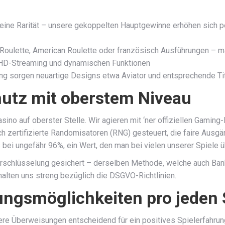
eine Rarität – unsere gekoppelten Hauptgewinne erhöhen sich p
oulette, American Roulette oder französisch Ausführungen – man
HD-Streaming und dynamischen Funktionen
g sorgen neuartige Designs etwa Aviator und entsprechende Ti
utz mit oberstem Niveau
sino auf oberster Stelle. Wir agieren mit ‘ner offiziellen Gamin
h zertifizierte Randomisatoren (RNG) gesteuert, die faire Ausgä
bei ungefähr 96%, ein Wert, den man bei vielen unserer Spiele ü
erschlüsselung gesichert – derselben Methode, welche auch Bank
lten uns streng bezüglich die DSGVO-Richtlinien.
ngsmöglichkeiten pro jeden 
re Überweisungen entscheidend für ein positives Spielerfahrung