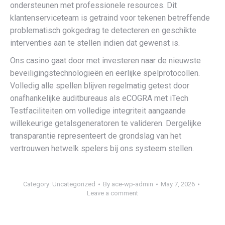
ondersteunen met professionele resources. Dit
klantenserviceteam is getraind voor tekenen betreffende
problematisch gokgedrag te detecteren en geschikte
interventies aan te stellen indien dat gewenst is.
Ons casino gaat door met investeren naar de nieuwste
beveiligingstechnologieën en eerlijke spelprotocollen.
Volledig alle spellen blijven regelmatig getest door
onafhankelijke auditbureaus als eCOGRA met iTech
Testfaciliteiten om volledige integriteit aangaande
willekeurige getalsgeneratoren te valideren. Dergelijke
transparantie representeert de grondslag van het
vertrouwen hetwelk spelers bij ons systeem stellen.
Category:
Uncategorized
By
ace-wp-admin
May 7, 2026
Leave a comment