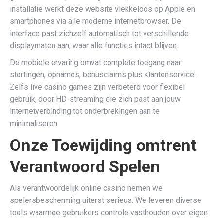
installatie werkt deze website vlekkeloos op Apple en
smartphones via alle moderne internetbrowser. De
interface past zichzelf automatisch tot verschillende
displaymaten aan, waar alle functies intact blijven.
De mobiele ervaring omvat complete toegang naar
stortingen, opnames, bonusclaims plus klantenservice.
Zelfs live casino games zijn verbeterd voor flexibel
gebruik, door HD-streaming die zich past aan jouw
internetverbinding tot onderbrekingen aan te
minimaliseren.
Onze Toewijding omtrent
Verantwoord Spelen
Als verantwoordelijk online casino nemen we
spelersbescherming uiterst serieus. We leveren diverse
tools waarmee gebruikers controle vasthouden over eigen