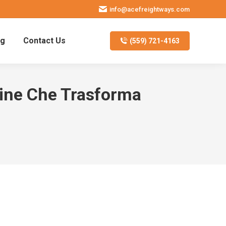
info@acefreightways.com
og
Contact Us
(559) 721-4163
line Che Trasforma