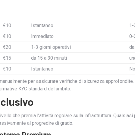
€10
Istantaneo
1-
€10
Immediato
0-
€20
1-3 giorni operativi
da
€15
da 15 a 30 minuti
un
€10
Istantaneo
No
iro manualmente per assicurare verifiche di sicurezza approfondit
ormative KYC standard del ambito.
clusivo
ello che premia l’attività regolare sulla infrastruttura. Qualsiasi 
ssivamente al progredire di grado.