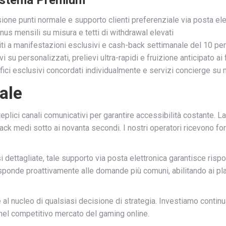
 Sistema Premium
one punti normale e supporto clienti preferenziale via posta ele
us mensili su misura e tetti di withdrawal elevati
i a manifestazioni esclusivi e cash-back settimanale del 10 per
su personalizzati, prelievi ultra-rapidi e fruizione anticipato ai 
i esclusivi concordati individualmente e servizi concierge su 
ale
eplici canali comunicativi per garantire accessibilità costante. La
ack medi sotto ai novanta secondi. I nostri operatori ricevono fo
ettagliate, tale supporto via posta elettronica garantisce rispo
sponde proattivamente alle domande più comuni, abilitando ai pl
 al nucleo di qualsiasi decisione di strategia. Investiamo conti
 nel competitivo mercato del gaming online.