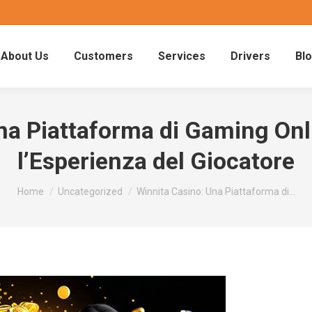
About Us
Customers
Services
Drivers
Bl
na Piattaforma di Gaming On
l’Esperienza del Giocatore
You are here:
Home
Uncategorized
Winnita Casino: Una Piattaforma di…