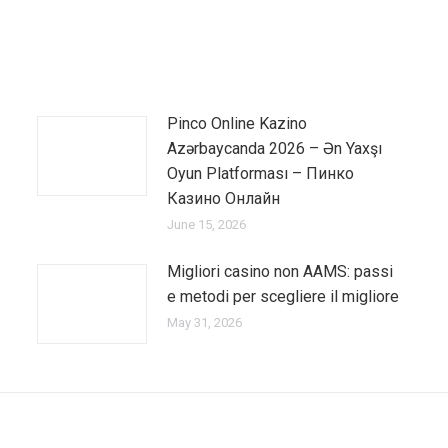
Pinco Online Kazino
Azərbaycanda 2026 – Ən Yaxşı
Oyun Platforması – Пинко
Казино Онлайн
June 15, 2026
Migliori casino non AAMS: passi
e metodi per scegliere il migliore
May 31, 2026