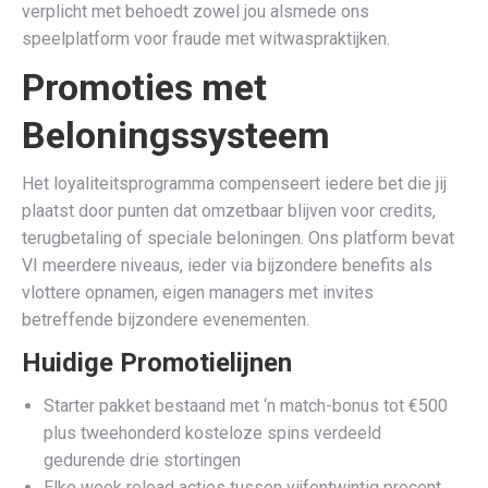
verplicht met behoedt zowel jou alsmede ons
speelplatform voor fraude met witwaspraktijken.
Promoties met
Beloningssysteem
Het loyaliteitsprogramma compenseert iedere bet die jij
plaatst door punten dat omzetbaar blijven voor credits,
terugbetaling of speciale beloningen. Ons platform bevat
VI meerdere niveaus, ieder via bijzondere benefits als
vlottere opnamen, eigen managers met invites
betreffende bijzondere evenementen.
Huidige Promotielijnen
Starter pakket bestaand met ‘n match-bonus tot €500
plus tweehonderd kosteloze spins verdeeld
gedurende drie stortingen
Elke week reload acties tussen vijfentwintig procent