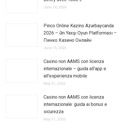
June 24, 2026
Pinco Online Kazino Azərbaycanda
2026 – Ən Yaxşı Oyun Platforması –
Пинко Казино Онлайн
June 15, 2026
Casino non AAMS con licenza
internazionale – guida all’app e
all’esperienza mobile
May 31, 2026
Casino non AAMS con licenza
internazionale: guida ai bonus e
sicurezza
May 31, 2026