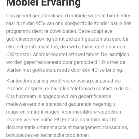
Mobiel Ervaring
Ons geheel geoptimaliseerd mobiele website biedt entry
naar ruim dan 95% van ons spelportfolio zonder dat je één
programma dient te downloaden. Deze adaptieve
gebruikersomgeving vormt zichzelf geautomatiseerd bij
elke schermformaat toe, dan wel u thans gokt door een
iOS toestel, Android-toestel oftewel tablet. De laadtijden
worden geperfectioneerd door gemiddeld 1.8 s met de
starten met gokkasten, reeds door één 4G-verbinding.
Klantondersteuning wordt vierentwintig uur paraat via
levende gesprek, e-mail plus telefonisch contact in de NL.
Ons hulpteam is opgebouwd van gecertificeerde
medewerkers die standaard gedurende negentig s
reageren omtrent vragen. Voor moeilijkere verzoeken
leveren we één ruime FAQ-sectie door ruim als 200
documentatie omtrent account management, transacties,
bonusacties en technische problemen.