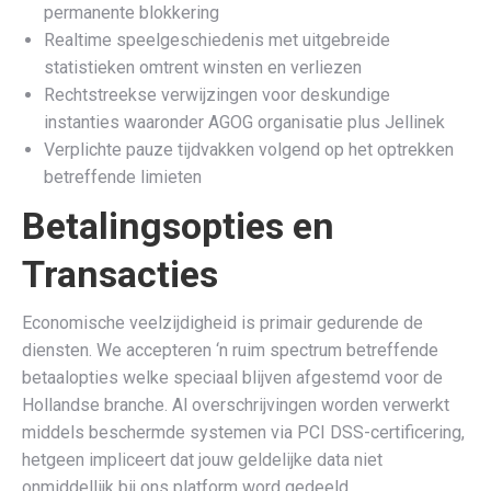
permanente blokkering
Realtime speelgeschiedenis met uitgebreide
statistieken omtrent winsten en verliezen
Rechtstreekse verwijzingen voor deskundige
instanties waaronder AGOG organisatie plus Jellinek
Verplichte pauze tijdvakken volgend op het optrekken
betreffende limieten
Betalingsopties en
Transacties
Economische veelzijdigheid is primair gedurende de
diensten. We accepteren ‘n ruim spectrum betreffende
betaalopties welke speciaal blijven afgestemd voor de
Hollandse branche. Al overschrijvingen worden verwerkt
middels beschermde systemen via PCI DSS-certificering,
hetgeen impliceert dat jouw geldelijke data niet
onmiddellijk bij ons platform word gedeeld.