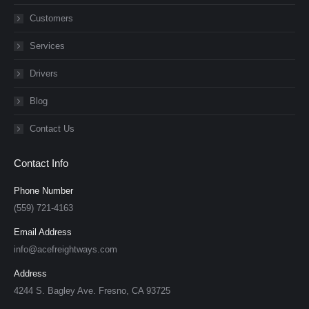
Customers
Services
Drivers
Blog
Contact Us
Contact Info
Phone Number
(559) 721-4163
Email Address
info@acefreightways.com
Address
4244 S. Bagley Ave. Fresno, CA 93725