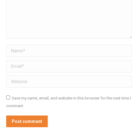
Name *
Email *
Website
Save my name, email, and website in this browser for the next time I
comment.
Post comment