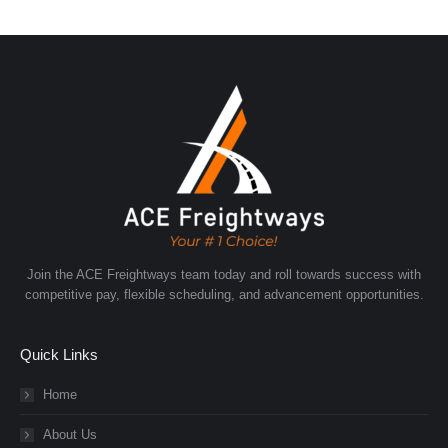
Join the ACE Freightways team today and roll towards success with
competitive pay, flexible scheduling, and advancement opportunities.
Quick Links
Home
About Us