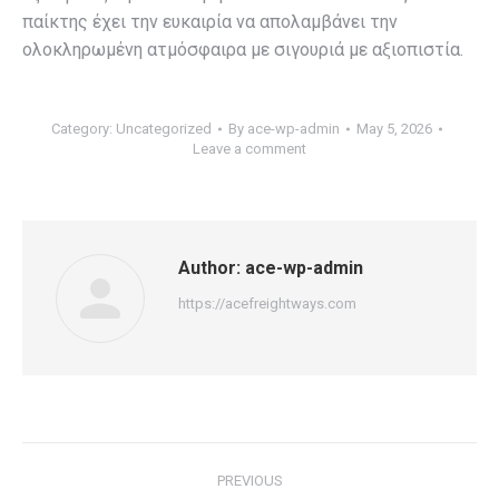
παίκτης έχει την ευκαιρία να απολαμβάνει την
ολοκληρωμένη ατμόσφαιρα με σιγουριά με αξιοπιστία.
Category:
Uncategorized
By
ace-wp-admin
May 5, 2026
Leave a comment
Author:
ace-wp-admin
https://acefreightways.com
Post
PREVIOUS