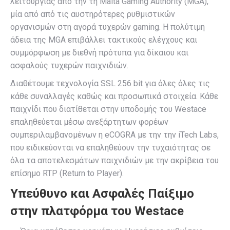
λειτουργίας από την τη Malta Gaming Authority (MGA),
μία από από τις αυστηρότερες ρυθμιστικών
οργανισμών στη αγορά τυχερών gaming. Η πολύτιμη
άδεια της MGA επιβάλλει τακτικούς ελέγχους και
συμμόρφωση με διεθνή πρότυπα για δίκαιου και
ασφαλούς τυχερών παιχνιδιών.
Διαθέτουμε τεχνολογία SSL 256 bit για όλες όλες τις
κάθε συναλλαγές καθώς και προσωπικά στοιχεία. Κάθε
παιχνίδι που διατίθεται στην υποδομής του Westace
επαληθεύεται μέσω ανεξάρτητων φορέων
συμπεριλαμβανομένων η eCOGRA με την την iTech Labs,
που ειδικεύονται να επαληθεύουν την τυχαιότητας σε
όλα τα αποτελεσμάτων παιχνιδιών με την ακρίβεια του
επίσημο RTP (Return to Player).
Υπεύθυνο και Ασφαλές Παίξιμο
στην πλατφόρμα του Westace