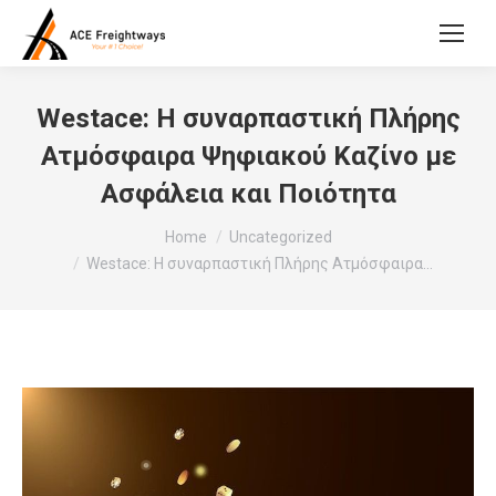
Westace: Η συναρπαστική Πλήρης
Ατμόσφαιρα Ψηφιακού Καζίνο με
Ασφάλεια και Ποιότητα
You are here:
Home
Uncategorized
Westace: Η συναρπαστική Πλήρης Ατμόσφαιρα…