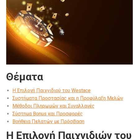
Θέματα
Η Επιλογή Παιχνιδιού του Westace
Συστήματα Προστασίας και η Προφύλαξη Μελών
Μέθοδοι Πληρωμών και Συναλλαγές
Σύστημα Bonus και Προσφορές
Βοήθεια Πελατών με Πρόσβαση
Η Επιλογή Παιχνιδιών του