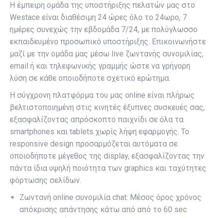
Η έμπειρη ομάδα της υποστήριξης πελατών μας στο
Westace είναι διαθέσιμη 24 ώρες όλο το 24ωρο, 7
ημέρες συνεχώς την εβδομάδα 7/24, με πολύγλωσσο
εκπαιδευμένο προσωπικό υποστήριξης. Επικοινωνήστε
μαζί με την ομάδα μας μέσω live ζωντανής συνομιλίας,
email ή και τηλεφωνικής γραμμής ώστε να γρήγορη
λύση σε κάθε οποιοδήποτε σχετικό ερώτημα.
Η σύγχρονη πλατφόρμα του μας online είναι πλήρως
βελτιστοποιημένη στις κινητές έξυπνες συσκευές σας,
εξασφαλίζοντας απρόσκοπτο παιχνίδι σε όλα τα
smartphones και tablets χωρίς λήψη εφαρμογής. Το
responsive design προσαρμόζεται αυτόματα σε
οποιοδήποτε μέγεθος της display, εξασφαλίζοντας την
πάντα ίδια υψηλή ποιότητα των graphics και ταχύτητες
φόρτωσης σελίδων.
Ζωντανή online συνομιλία chat: Μέσος όρος χρόνος
απόκρισης απάντησης κάτω από από το 60 sec