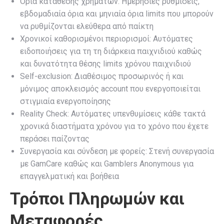
Όρια κατάθεσης χρημάτων: Ημερήσιες ρυθμίσεις,
εβδομαδιαία όρια και μηνιαία όρια limits που μπορούν
να ρυθμίζονται ελεύθερα από παίκτη
Χρονικοί καθορισμένοι περιορισμοί: Αυτόματες
ειδοποιήσεις για τη τη διάρκεια παιχνιδιού καθώς
και δυνατότητα θέσης limits χρόνου παιχνιδιού
Self-exclusion: Διαθέσιμος προσωρινός ή και
μόνιμος αποκλεισμός account που ενεργοποιείται
στιγμιαία ενεργοποίησης
Reality Check: Αυτόματες υπενθυμίσεις κάθε τακτά
χρονικά διαστήματα χρόνου για το χρόνο που έχετε
περάσει παίζοντας
Συνεργασία και σύνδεση με φορείς: Στενή συνεργασία
με GamCare καθώς και Gamblers Anonymous για
επαγγελματική και βοήθεια
Τρόποι Πληρωμών και
Μεταφορές