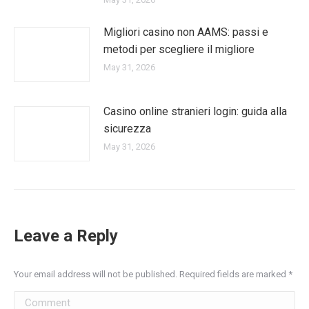
Migliori casino non AAMS: passi e
metodi per scegliere il migliore
May 31, 2026
Casino online stranieri login: guida alla
sicurezza
May 31, 2026
Leave a Reply
Your email address will not be published. Required fields are marked
*
Comment