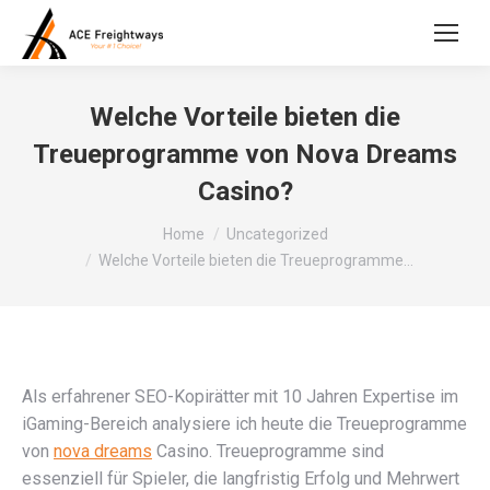
Welche Vorteile bieten die
Treueprogramme von Nova Dreams
Casino?
You are here:
Home
Uncategorized
Welche Vorteile bieten die Treueprogramme…
Als erfahrener SEO-Kopirätter mit 10 Jahren Expertise im
iGaming-Bereich analysiere ich heute die Treueprogramme
von
nova dreams
Casino. Treueprogramme sind
essenziell für Spieler, die langfristig Erfolg und Mehrwert