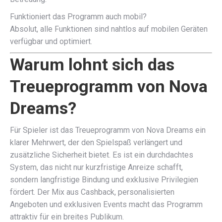
Funktioniert das Programm auch mobil?
Absolut, alle Funktionen sind nahtlos auf mobilen Geräten
verfügbar und optimiert.
Warum lohnt sich das
Treueprogramm von Nova
Dreams?
Für Spieler ist das Treueprogramm von Nova Dreams ein
klarer Mehrwert, der den Spielspaß verlängert und
zusätzliche Sicherheit bietet. Es ist ein durchdachtes
System, das nicht nur kurzfristige Anreize schafft,
sondern langfristige Bindung und exklusive Privilegien
fördert. Der Mix aus Cashback, personalisierten
Angeboten und exklusiven Events macht das Programm
attraktiv für ein breites Publikum.