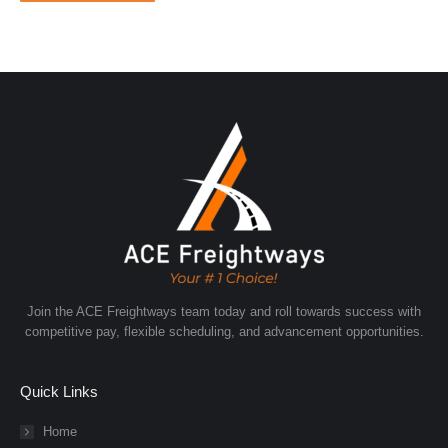
Join the ACE Freightways team today and roll towards success with
competitive pay, flexible scheduling, and advancement opportunities.
Quick Links
Home