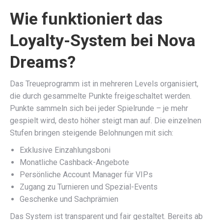
Wie funktioniert das
Loyalty-System bei Nova
Dreams?
Das Treueprogramm ist in mehreren Levels organisiert,
die durch gesammelte Punkte freigeschaltet werden.
Punkte sammeln sich bei jeder Spielrunde – je mehr
gespielt wird, desto höher steigt man auf. Die einzelnen
Stufen bringen steigende Belohnungen mit sich:
Exklusive Einzahlungsboni
Monatliche Cashback-Angebote
Persönliche Account Manager für VIPs
Zugang zu Turnieren und Spezial-Events
Geschenke und Sachprämien
Das System ist transparent und fair gestaltet. Bereits ab