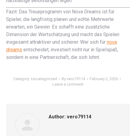
nachhaltige Belohnungen legen.
Fazit: Das Treueprogramm von Nova Dreams ist für
Spieler, die langfristig planen und echte Mehrwerte
erwarten, ein Gewinn. Es schafft eine zusätzliche
Dimension der Wertschätzung und macht das Spielen
insgesamt attraktiver und sicherer. Wer sich für
nova
dreams
entscheidet, investiert nicht nur in Spielspaß,
sondern in eine Partnerschaft, die sich lohnt.
Category:
Uncategorized
By
vero79114
February 2, 2026
Leave a comment
Author:
vero79114