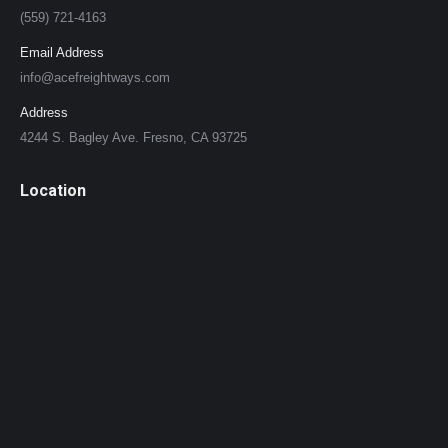
(559) 721-4163
Email Address
info@acefreightways.com
Address
4244 S. Bagley Ave. Fresno, CA 93725
Location