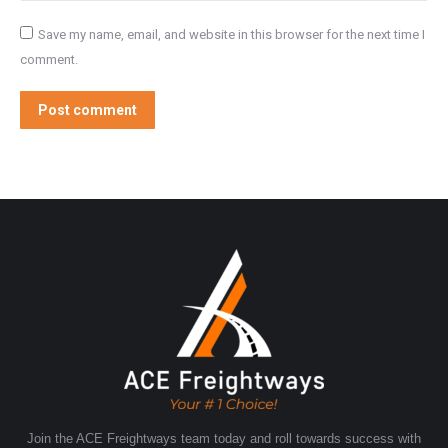
Save my name, email, and website in this browser for the next time I
comment.
Post comment
Join the ACE Freightways team today and roll towards success with