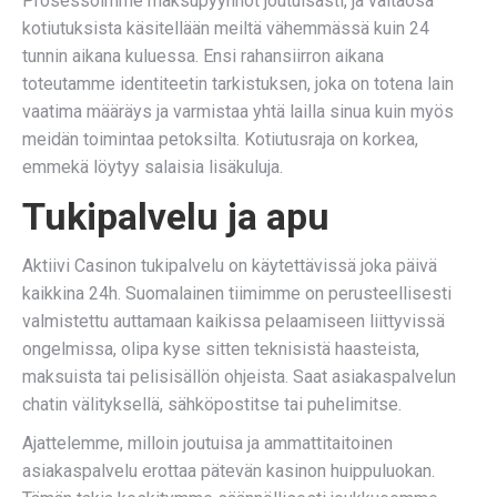
Prosessoimme maksupyynnöt joutuisasti, ja valtaosa
kotiutuksista käsitellään meiltä vähemmässä kuin 24
tunnin aikana kuluessa. Ensi rahansiirron aikana
toteutamme identiteetin tarkistuksen, joka on totena lain
vaatima määräys ja varmistaa yhtä lailla sinua kuin myös
meidän toimintaa petoksilta. Kotiutusraja on korkea,
emmekä löytyy salaisia lisäkuluja.
Tukipalvelu ja apu
Aktiivi Casinon tukipalvelu on käytettävissä joka päivä
kaikkina 24h. Suomalainen tiimimme on perusteellisesti
valmistettu auttamaan kaikissa pelaamiseen liittyvissä
ongelmissa, olipa kyse sitten teknisistä haasteista,
maksuista tai pelisisällön ohjeista. Saat asiakaspalvelun
chatin välityksellä, sähköpostitse tai puhelimitse.
Ajattelemme, milloin joutuisa ja ammattitaitoinen
asiakaspalvelu erottaa pätevän kasinon huippuluokan.