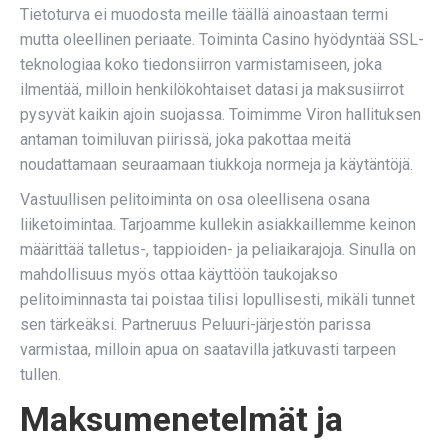
Tietoturva ei muodosta meille täällä ainoastaan termi
mutta oleellinen periaate. Toiminta Casino hyödyntää SSL-
teknologiaa koko tiedonsiirron varmistamiseen, joka
ilmentää, milloin henkilökohtaiset datasi ja maksusiirrot
pysyvät kaikin ajoin suojassa. Toimimme Viron hallituksen
antaman toimiluvan piirissä, joka pakottaa meitä
noudattamaan seuraamaan tiukkoja normeja ja käytäntöjä.
Vastuullisen pelitoiminta on osa oleellisena osana
liiketoimintaa. Tarjoamme kullekin asiakkaillemme keinon
määrittää talletus-, tappioiden- ja peliaikarajoja. Sinulla on
mahdollisuus myös ottaa käyttöön taukojakso
pelitoiminnasta tai poistaa tilisi lopullisesti, mikäli tunnet
sen tärkeäksi. Partneruus Peluuri-järjestön parissa
varmistaa, milloin apua on saatavilla jatkuvasti tarpeen
tullen.
Maksumenetelmät ja