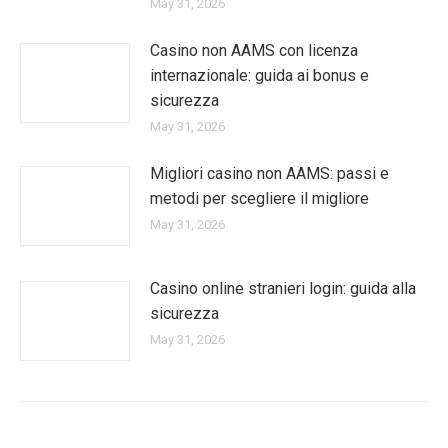
May 31, 2026
Casino non AAMS con licenza
internazionale: guida ai bonus e
sicurezza
May 31, 2026
Migliori casino non AAMS: passi e
metodi per scegliere il migliore
May 31, 2026
Casino online stranieri login: guida alla
sicurezza
May 31, 2026