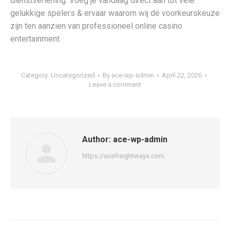
dienstverlening. Voeg je vandaag direct aan tot vele
gelukkige spelers & ervaar waarom wij dé voorkeurskeuze
zijn ten aanzien van professioneel online casino
entertainment.
Category:
Uncategorized
By
ace-wp-admin
April 22, 2026
Leave a comment
Author:
ace-wp-admin
https://acefreightways.com