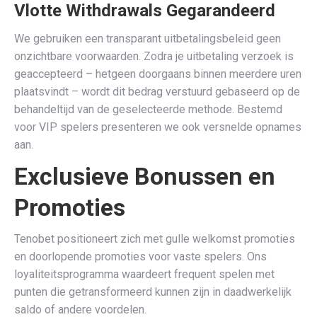
Vlotte Withdrawals Gegarandeerd
We gebruiken een transparant uitbetalingsbeleid geen
onzichtbare voorwaarden. Zodra je uitbetaling verzoek is
geaccepteerd – hetgeen doorgaans binnen meerdere uren
plaatsvindt – wordt dit bedrag verstuurd gebaseerd op de
behandeltijd van de geselecteerde methode. Bestemd
voor VIP spelers presenteren we ook versnelde opnames
aan.
Exclusieve Bonussen en
Promoties
Tenobet positioneert zich met gulle welkomst promoties
en doorlopende promoties voor vaste spelers. Ons
loyaliteitsprogramma waardeert frequent spelen met
punten die getransformeerd kunnen zijn in daadwerkelijk
saldo of andere voordelen.