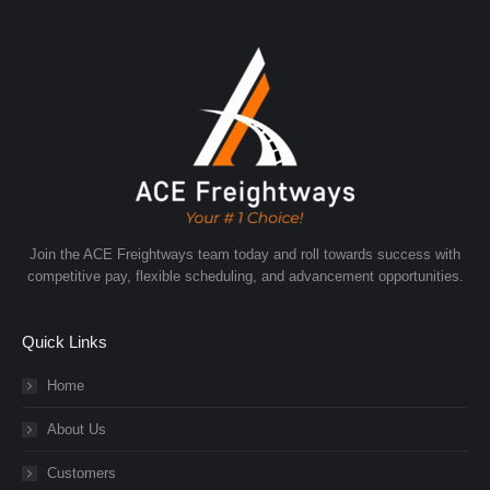
Join the ACE Freightways team today and roll towards success with
competitive pay, flexible scheduling, and advancement opportunities.
Quick Links
Home
About Us
Customers