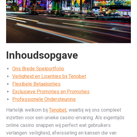
Inhoudsopgave
Ons Brede Spelportfolio
Veiligheid en Licenties bij Tenobet
Flexibele Betaalopties
Exclusieve Promoties en Promoties
Professionele Ondersteuning
Hartelijk welkom bij
Tenobet
, waarbij wij ons compleet
inzetten voor een unieke casino-ervaring. Als eigentijds
online casino snappen wij perfect wat gebruikers
verlangen: veiligheid, afwisseling en kansen die van