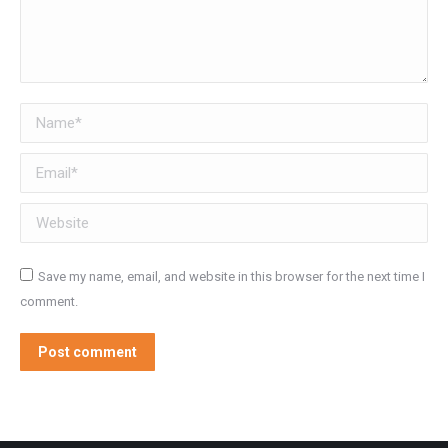
Name *
Email *
Website
Save my name, email, and website in this browser for the next time I
comment.
Post comment