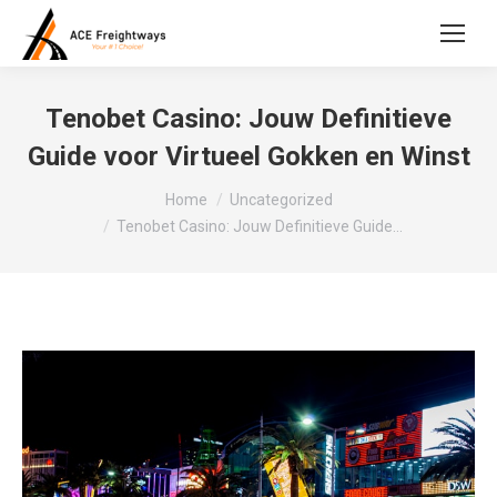
Tenobet Casino: Jouw Definitieve
Guide voor Virtueel Gokken en Winst
You are here:
Home
Uncategorized
Tenobet Casino: Jouw Definitieve Guide…