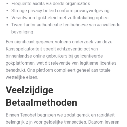
Frequente audits via derde organisaties
Strenge privacy beleid conform privacywetgeving
Verantwoord gokbeleid met zelfuitsluiting opties
Twee-factor authenticatie ten behoeve van aanvullende
beveiliging
Een significant gegeven: volgens onderzoek van deze
Kansspelautoriteit speelt achtzeventig pct van
binnenlandse online gebruikers bij gelicentieerde
gokplatformen, wat dit relevantie van legitieme licenties
benadrukt. Ons platform complieert geheel aan totale
wettelijke eisen.
Veelzijdige
Betaalmethoden
Binnen Tenobet begrijpen we zodat gemak en rapiditeit
belangrijk zijn voor geldelijke transacties. Daarom leveren