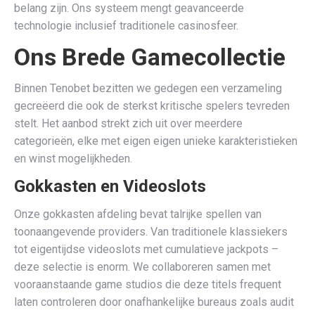
belang zijn. Ons systeem mengt geavanceerde
technologie inclusief traditionele casinosfeer.
Ons Brede Gamecollectie
Binnen Tenobet bezitten we gedegen een verzameling
gecreëerd die ook de sterkst kritische spelers tevreden
stelt. Het aanbod strekt zich uit over meerdere
categorieën, elke met eigen eigen unieke karakteristieken
en winst mogelijkheden.
Gokkasten en Videoslots
Onze gokkasten afdeling bevat talrijke spellen van
toonaangevende providers. Van traditionele klassiekers
tot eigentijdse videoslots met cumulatieve jackpots –
deze selectie is enorm. We collaboreren samen met
vooraanstaande game studios die deze titels frequent
laten controleren door onafhankelijke bureaus zoals audit