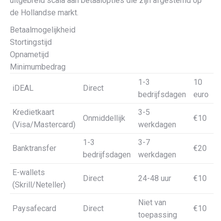
uitgebreid scala aan betaalopties die zijn afgestemd op
de Hollandse markt.
Betaalmogelijkheid
Stortingstijd
Opnametijd
Minimumbedrag
1-3
10
iDEAL
Direct
bedrijfsdagen
euro
Kredietkaart
3-5
Onmiddellijk
€10
(Visa/Mastercard)
werkdagen
1-3
3-7
Banktransfer
€20
bedrijfsdagen
werkdagen
E-wallets
Direct
24-48 uur
€10
(Skrill/Neteller)
Niet van
Paysafecard
Direct
€10
toepassing