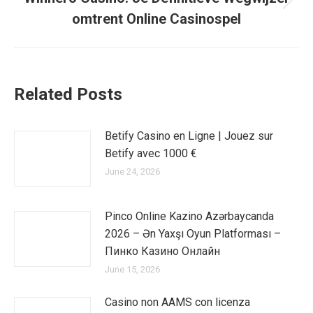
Next
omtrent Online Casinospel
post:
Related Posts
Betify Casino en Ligne | Jouez sur
Betify avec 1000 €
June 24, 2026
Pinco Online Kazino Azərbaycanda
2026 – Ən Yaxşı Oyun Platforması –
Пинко Казино Онлайн
June 15, 2026
Casino non AAMS con licenza