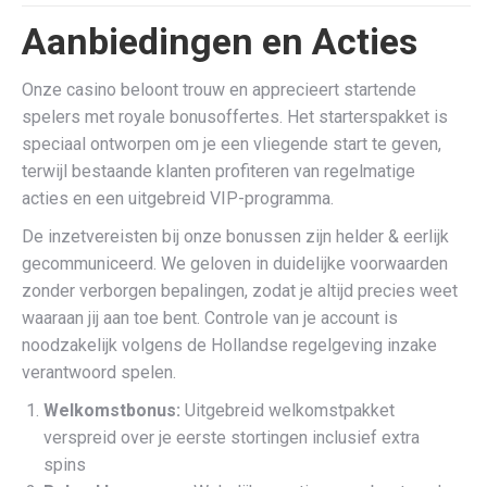
Aanbiedingen en Acties
Onze casino beloont trouw en apprecieert startende
spelers met royale bonusoffertes. Het starterspakket is
speciaal ontworpen om je een vliegende start te geven,
terwijl bestaande klanten profiteren van regelmatige
acties en een uitgebreid VIP-programma.
De inzetvereisten bij onze bonussen zijn helder & eerlijk
gecommuniceerd. We geloven in duidelijke voorwaarden
zonder verborgen bepalingen, zodat je altijd precies weet
waaraan jij aan toe bent. Controle van je account is
noodzakelijk volgens de Hollandse regelgeving inzake
verantwoord spelen.
Welkomstbonus:
Uitgebreid welkomstpakket
verspreid over je eerste stortingen inclusief extra
spins