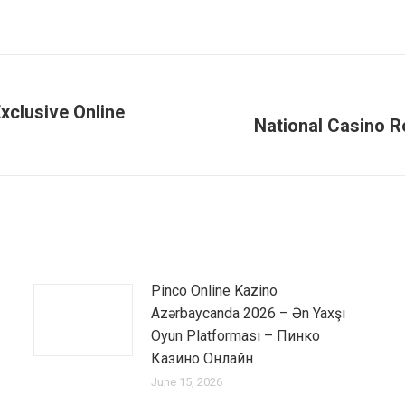
xclusive Online
National Casino R
Next
post:
Pinco Online Kazino
Azərbaycanda 2026 – Ən Yaxşı
Oyun Platforması – Пинко
Казино Онлайн
June 15, 2026