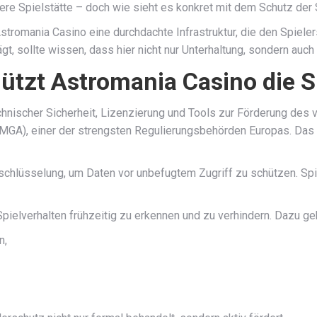
ere Spielstätte – doch wie sieht es konkret mit dem Schutz der 
stromania Casino eine durchdachte Infrastruktur, die den Spiele
, sollte wissen, dass hier nicht nur Unterhaltung, sondern auch 
zt Astromania Casino die Spi
hnischer Sicherheit, Lizenzierung und Tools zur Förderung des v
 (MGA), einer der strengsten Regulierungsbehörden Europas. Das g
hlüsselung, um Daten vor unbefugtem Zugriff zu schützen. Spiel
pielverhalten frühzeitig zu erkennen und zu verhindern. Dazu ge
n,