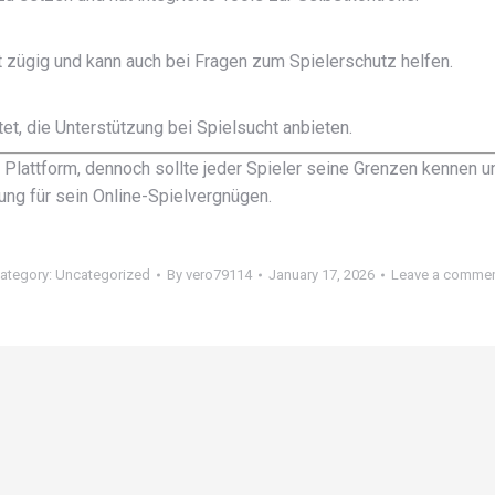
t zügig und kann auch bei Fragen zum Spielerschutz helfen.
tet, die Unterstützung bei Spielsucht anbieten.
 Plattform, dennoch sollte jeder Spieler seine Grenzen kennen 
ung für sein Online-Spielvergnügen.
ategory:
Uncategorized
By
vero79114
January 17, 2026
Leave a comme