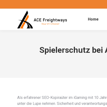
Home
Spielerschutz bei 
Als erfahrener SEO-Kopiraüter im iGaming mit 10 Jah
unter die Lupe nehmen. Sicherheit und verantwortung