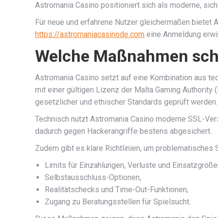
Astromania Casino positioniert sich als moderne, sich
Für neue und erfahrene Nutzer gleichermaßen bietet A
https://astromaniacasinode.com
eine Anmeldung erwägt
Welche Maßnahmen schüt
Astromania Casino setzt auf eine Kombination aus tec
mit einer gültigen Lizenz der Malta Gaming Authority
gesetzlicher und ethischer Standards geprüft werden.
Technisch nutzt Astromania Casino moderne SSL-Versc
dadurch gegen Hackerangriffe bestens abgesichert.
Zudem gibt es klare Richtlinien, um problematisches S
Limits für Einzahlungen, Verluste und Einsatzgröße
Selbstausschluss-Optionen,
Realitätschecks und Time-Out-Funktionen,
Zugang zu Beratungsstellen für Spielsucht.