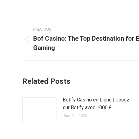
Post
PREVIOUS
navigation
Bof Casino: The Top Destination for E
Previous
Gaming
post:
Related Posts
Betify Casino en Ligne | Jouez
sur Betify avec 1000 €
June 24, 2026