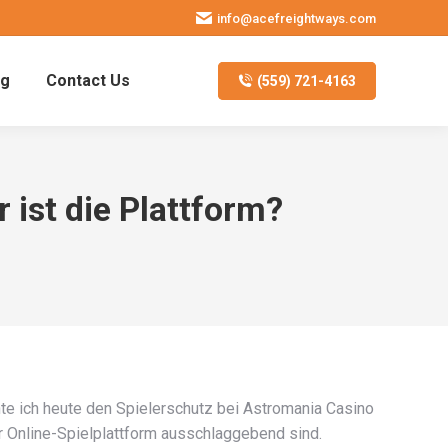
info@acefreightways.com
og
Contact Us
(559) 721-4163
 ist die Plattform?
te ich heute den Spielerschutz bei Astromania Casino
r Online-Spielplattform ausschlaggebend sind.