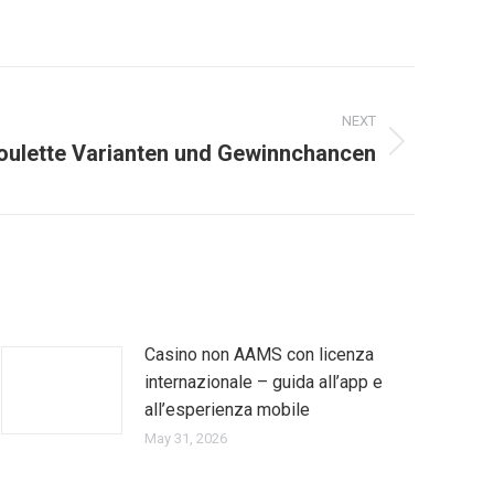
NEXT
oulette Varianten und Gewinnchancen
Casino non AAMS con licenza
internazionale – guida all’app e
all’esperienza mobile
May 31, 2026