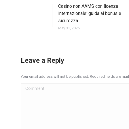
Casino non AAMS con licenza
internazionale: guida ai bonus e
sicurezza
May 31, 2026
Leave a Reply
Your email address will not be published. Required fields are ma
Comment