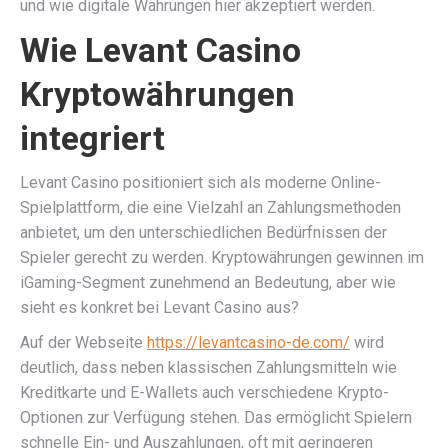
und wie digitale Währungen hier akzeptiert werden.
Wie Levant Casino
Kryptowährungen
integriert
Levant Casino positioniert sich als moderne Online-
Spielplattform, die eine Vielzahl an Zahlungsmethoden
anbietet, um den unterschiedlichen Bedürfnissen der
Spieler gerecht zu werden. Kryptowährungen gewinnen im
iGaming-Segment zunehmend an Bedeutung, aber wie
sieht es konkret bei Levant Casino aus?
Auf der Webseite
https://levantcasino-de.com/
wird
deutlich, dass neben klassischen Zahlungsmitteln wie
Kreditkarte und E-Wallets auch verschiedene Krypto-
Optionen zur Verfügung stehen. Das ermöglicht Spielern
schnelle Ein- und Auszahlungen, oft mit geringeren