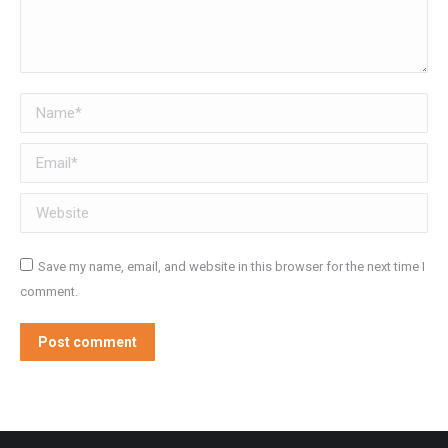
Name *
Email *
Website
Save my name, email, and website in this browser for the next time I
comment.
Post comment