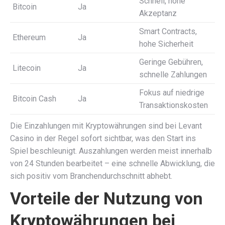
Schnell, hohe
Bitcoin
Ja
Akzeptanz
Smart Contracts,
Ethereum
Ja
hohe Sicherheit
Geringe Gebühren,
Litecoin
Ja
schnelle Zahlungen
Fokus auf niedrige
Bitcoin Cash
Ja
Transaktionskosten
Die Einzahlungen mit Kryptowährungen sind bei Levant
Casino in der Regel sofort sichtbar, was den Start ins
Spiel beschleunigt. Auszahlungen werden meist innerhalb
von 24 Stunden bearbeitet – eine schnelle Abwicklung, die
sich positiv vom Branchendurchschnitt abhebt.
Vorteile der Nutzung von
Kryptowährungen bei