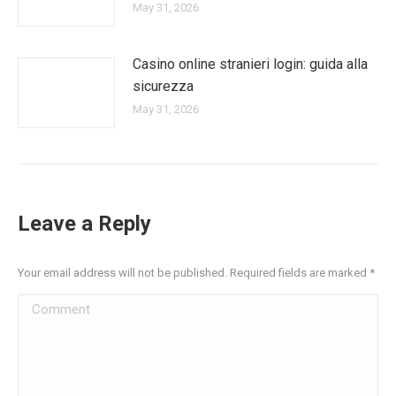
May 31, 2026
Casino online stranieri login: guida alla
sicurezza
May 31, 2026
Leave a Reply
Your email address will not be published. Required fields are marked
*
Comment