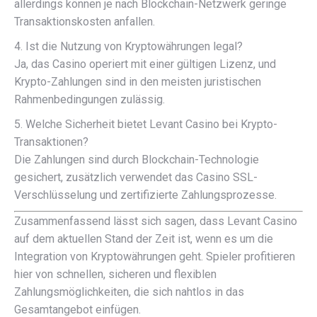
allerdings können je nach Blockchain-Netzwerk geringe
Transaktionskosten anfallen.
4. Ist die Nutzung von Kryptowährungen legal?
Ja, das Casino operiert mit einer gültigen Lizenz, und
Krypto-Zahlungen sind in den meisten juristischen
Rahmenbedingungen zulässig.
5. Welche Sicherheit bietet Levant Casino bei Krypto-
Transaktionen?
Die Zahlungen sind durch Blockchain-Technologie
gesichert, zusätzlich verwendet das Casino SSL-
Verschlüsselung und zertifizierte Zahlungsprozesse.
Zusammenfassend lässt sich sagen, dass Levant Casino
auf dem aktuellen Stand der Zeit ist, wenn es um die
Integration von Kryptowährungen geht. Spieler profitieren
hier von schnellen, sicheren und flexiblen
Zahlungsmöglichkeiten, die sich nahtlos in das
Gesamtangebot einfügen.