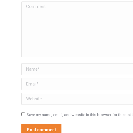
Comment
Name *
Email *
Website
Save my name, email, and website in this browser for the next
Post comment