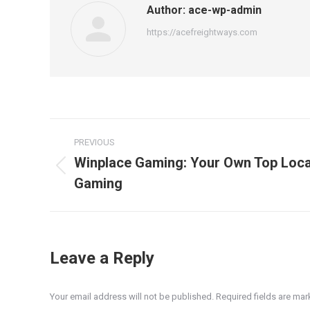
Author:
ace-wp-admin
https://acefreightways.com
Post
PREVIOUS
navigation
Winplace Gaming: Your Own Top Locati
Previous
Gaming
post:
Leave a Reply
Your email address will not be published. Required fields are ma