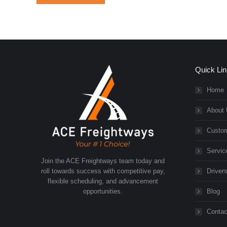
Quick Li
Home
About 
Custo
Servic
Join the ACE Freightways team today and
roll towards success with competitive pay,
Driver
flexible scheduling, and advancement
opportunities.
Blog
Contac