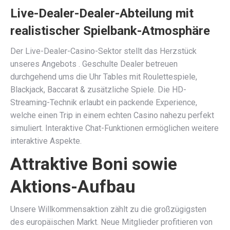
Live-Dealer-Dealer-Abteilung mit
realistischer Spielbank-Atmosphäre
Der Live-Dealer-Casino-Sektor stellt das Herzstück
unseres Angebots . Geschulte Dealer betreuen
durchgehend ums die Uhr Tables mit Roulettespiele,
Blackjack, Baccarat & zusätzliche Spiele. Die HD-
Streaming-Technik erlaubt ein packende Experience,
welche einen Trip in einem echten Casino nahezu perfekt
simuliert. Interaktive Chat-Funktionen ermöglichen weitere
interaktive Aspekte.
Attraktive Boni sowie
Aktions-Aufbau
Unsere Willkommensaktion zählt zu die großzügigsten
des europäischen Markt. Neue Mitglieder profitieren von