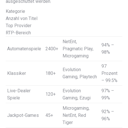
ausgeschüttet werden.
Kategorie
Anzahl von Titel
Top Provider
RTP-Bereich
NetEnt,
94% –
Automatenspiele
2400+
Pragmatic Play,
98%
Microgaming
97
Evolution
Klassiker
180+
Prozent
Gaming, Playtech
– 99.5%
Live-Dealer
Evolution
97% –
120+
Spiele
Gaming, Ezugi
99%
Microgaming,
92% –
Jackpot-Games
45+
NetEnt, Red
96%
Tiger