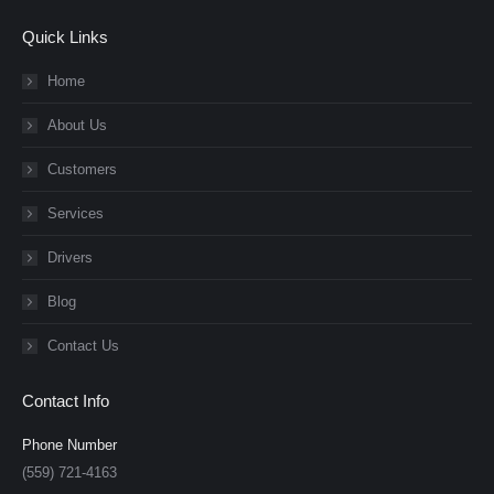
Quick Links
Home
About Us
Customers
Services
Drivers
Blog
Contact Us
Contact Info
Phone Number
(559) 721-4163