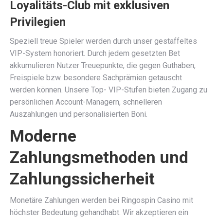
Loyalitäts-Club mit exklusiven
Privilegien
Speziell treue Spieler werden durch unser gestaffeltes
VIP-System honoriert. Durch jedem gesetzten Bet
akkumulieren Nutzer Treuepunkte, die gegen Guthaben,
Freispiele bzw. besondere Sachprämien getauscht
werden können. Unsere Top- VIP-Stufen bieten Zugang zu
persönlichen Account-Managern, schnelleren
Auszahlungen und personalisierten Boni.
Moderne
Zahlungsmethoden und
Zahlungssicherheit
Monetäre Zahlungen werden bei Ringospin Casino mit
höchster Bedeutung gehandhabt. Wir akzeptieren ein