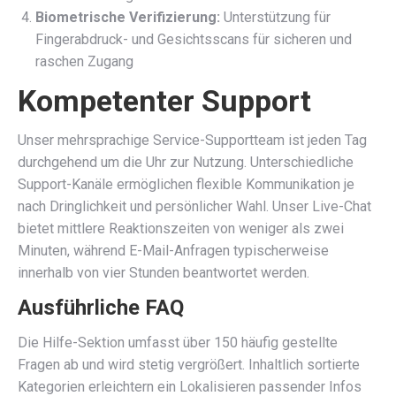
Biometrische Verifizierung:
Unterstützung für
Fingerabdruck- und Gesichtsscans für sicheren und
raschen Zugang
Kompetenter Support
Unser mehrsprachige Service-Supportteam ist jeden Tag
durchgehend um die Uhr zur Nutzung. Unterschiedliche
Support-Kanäle ermöglichen flexible Kommunikation je
nach Dringlichkeit und persönlicher Wahl. Unser Live-Chat
bietet mittlere Reaktionszeiten von weniger als zwei
Minuten, während E-Mail-Anfragen typischerweise
innerhalb von vier Stunden beantwortet werden.
Ausführliche FAQ
Die Hilfe-Sektion umfasst über 150 häufig gestellte
Fragen ab und wird stetig vergrößert. Inhaltlich sortierte
Kategorien erleichtern ein Lokalisieren passender Infos