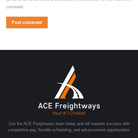
comment.
Post comment
Join the ACE Freightways team today and roll towards success with
competitive pay, flexible scheduling, and advancement opportunities.