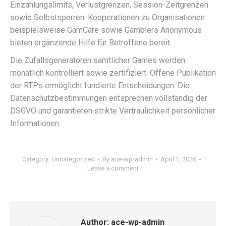
Einzahlungslimits, Verlustgrenzen, Session-Zeitgrenzen
sowie Selbstsperren. Kooperationen zu Organisationen
beispielsweise GamCare sowie Gamblers Anonymous
bieten ergänzende Hilfe für Betroffene bereit.
Die Zufallsgeneratoren sämtlicher Games werden
monatlich kontrolliert sowie zertifiziert. Offene Publikation
der RTPs ermöglicht fundierte Entscheidungen. Die
Datenschutzbestimmungen entsprechen vollständig der
DSGVO und garantieren strikte Vertraulichkeit persönlicher
Informationen.
Category:
Uncategorized
By
ace-wp-admin
April 1, 2026
Leave a comment
Author:
ace-wp-admin