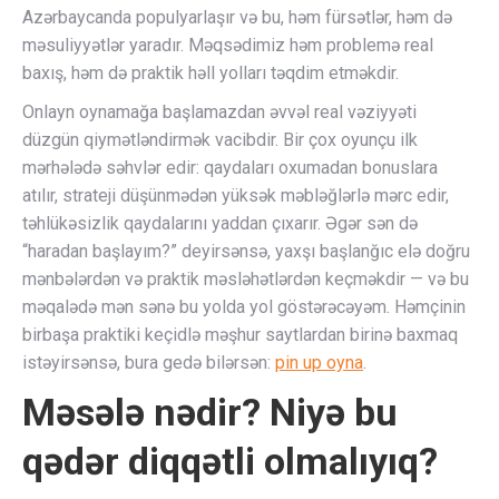
Azərbaycanda populyarlaşır və bu, həm fürsətlər, həm də
məsuliyyətlər yaradır. Məqsədimiz həm problemə real
baxış, həm də praktik həll yolları təqdim etməkdir.
Onlayn oynamağa başlamazdan əvvəl real vəziyyəti
düzgün qiymətləndirmək vacibdir. Bir çox oyunçu ilk
mərhələdə səhvlər edir: qaydaları oxumadan bonuslara
atılır, strateji düşünmədən yüksək məbləğlərlə mərc edir,
təhlükəsizlik qaydalarını yaddan çıxarır. Əgər sən də
“haradan başlayım?” deyirsənsə, yaxşı başlanğıc elə doğru
mənbələrdən və praktik məsləhətlərdən keçməkdir — və bu
məqalədə mən sənə bu yolda yol göstərəcəyəm. Həmçinin
birbaşa praktiki keçidlə məşhur saytlardan birinə baxmaq
istəyirsənsə, bura gedə bilərsən:
pin up oyna
.
Məsələ nədir? Niyə bu
qədər diqqətli olmalıyıq?