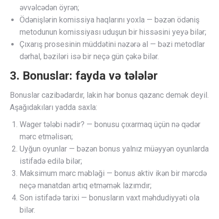
əvvəlcədən öyrən;
Ödənişlərin komissiya haqlarını yoxla — bəzən ödəniş
metodunun komissiyası uduşun bir hissəsini yeyə bilər;
Çıxarış prosesinin müddətini nəzərə al — bəzi metodlar
dərhal, bəziləri isə bir neçə gün çəkə bilər.
3. Bonuslar: fayda və tələlər
Bonuslar cazibədardır, lakin hər bonus qazanc demək deyil.
Aşağıdakıları yadda saxla:
Wager tələbi nədir? — bonusu çıxarmaq üçün nə qədər
mərc etməlisən;
Uyğun oyunlar — bəzən bonus yalnız müəyyən oyunlarda
istifadə edilə bilər;
Maksimum mərc məbləği — bonus aktiv ikən bir mərcdə
neçə manatdan artıq etməmək lazımdır;
Son istifadə tarixi — bonusların vaxt məhdudiyyəti ola
bilər.