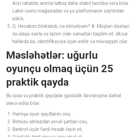
ikisi rahatdır, amma tətbiq daha stabil təcrübə verə bilər.
Lakin rəsmi mağazadan və ya platformanın saytından
yüklə.
Q: Hesabım bloklandı, nə etməliyəm? A: Müştəri dəstəyi
ilə əlaqə saxla və lazım olan sənədləri təqdim et. Əksər
hallarda bu, identifikasiya üçün edilir və müvəqqəti olur.
Məsləhətlər: uğurlu
oyunçu olmaq üçün 25
praktik qayda
Bu qısa və praktik qaydalar gündəlik davranışına dərhal
əlavə edilə bilər:
Həmişə oyun qaydlarını oxu;
Bonusu almazdan əvvəl şərtləri oxu;
Bankrol üçün fərdi hesab təyin et;
Gündəlik limit qoy və ona əməl et;