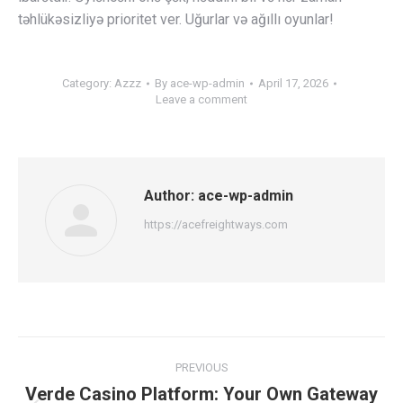
təhlükəsizliyə prioritet ver. Uğurlar və ağıllı oyunlar!
Category:
Azzz
By
ace-wp-admin
April 17, 2026
Leave a comment
Author:
ace-wp-admin
https://acefreightways.com
Post
PREVIOUS
navigation
Verde Casino Platform: Your Own Gateway