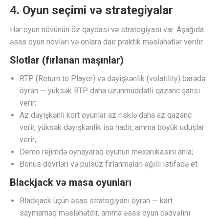
4. Oyun seçimi və strategiyalar
Hər oyun növünün öz qaydası və strategiyası var. Aşağıda
əsas oyun növləri və onlara dair praktik məsləhətlər verilir.
Slotlar (fırlanan maşınlar)
RTP (Return to Player) və dəyişkənlik (volatility) barədə
öyrən — yüksək RTP daha uzunmüddətli qazanc şansı
verir;
Az dəyişkənli kort oyunlar az risklə daha az qazanc
verir, yüksək dəyişkənlik isə nadir, amma böyük uduşlar
verir;
Demo rejimdə oynayaraq oyunun mexanikasını anla;
Bonus dövrləri və pulsuz fırlanmaları ağıllı istifadə et.
Blackjack və masa oyunları
Blackjack üçün əsas strategiyanı öyrən — kart
saymamaq məsləhətdir, amma əsas oyun cədvəlini