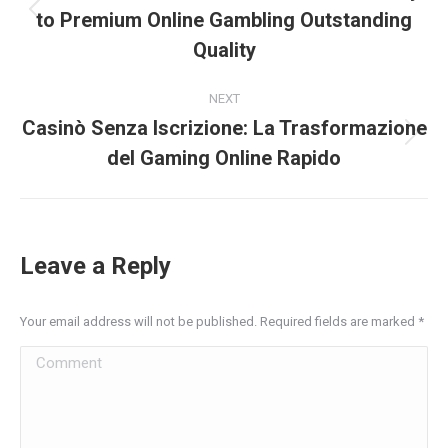
to Premium Online Gambling Outstanding
Previous
post:
Quality
NEXT
Casinò Senza Iscrizione: La Trasformazione
Next
del Gaming Online Rapido
post:
Leave a Reply
Your email address will not be published. Required fields are marked
*
Comment