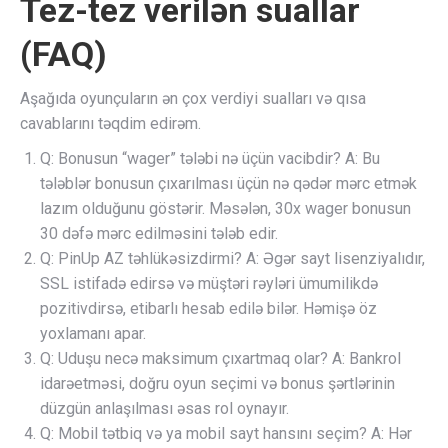
Tez-tez verilən suallar
(FAQ)
Aşağıda oyunçuların ən çox verdiyi sualları və qısa
cavablarını təqdim edirəm.
Q: Bonusun “wager” tələbi nə üçün vacibdir? A: Bu
tələblər bonusun çıxarılması üçün nə qədər mərc etmək
lazım olduğunu göstərir. Məsələn, 30x wager bonusun
30 dəfə mərc edilməsini tələb edir.
Q: PinUp AZ təhlükəsizdirmi? A: Əgər sayt lisenziyalıdır,
SSL istifadə edirsə və müştəri rəyləri ümumilikdə
pozitivdirsə, etibarlı hesab edilə bilər. Həmişə öz
yoxlamanı apar.
Q: Uduşu necə maksimum çıxartmaq olar? A: Bankrol
idarəetməsi, doğru oyun seçimi və bonus şərtlərinin
düzgün anlaşılması əsas rol oynayır.
Q: Mobil tətbiq və ya mobil sayt hansını seçim? A: Hər