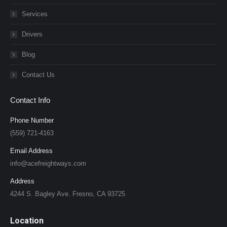
Services
Drivers
Blog
Contact Us
Contact Info
Phone Number
(559) 721-4163
Email Address
info@acefreightways.com
Address
4244 S. Bagley Ave. Fresno, CA 93725
Location