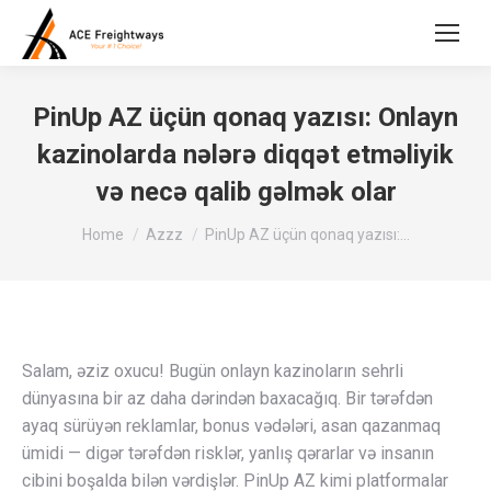
PinUp AZ üçün qonaq yazısı: Onlayn
kazinolarda nələrə diqqət etməliyik
və necə qalib gəlmək olar
You are here:
Home
Azzz
PinUp AZ üçün qonaq yazısı:…
Salam, əziz oxucu! Bugün onlayn kazinoların sehrli
dünyasına bir az daha dərindən baxacağıq. Bir tərəfdən
ayaq sürüyən reklamlar, bonus vədələri, asan qazanmaq
ümidi — digər tərəfdən risklər, yanlış qərarlar və insanın
cibini boşalda bilən vərdişlər. PinUp AZ kimi platformalar