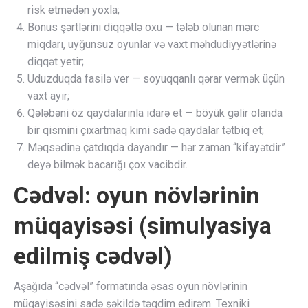
risk etmədən yoxla;
Bonus şərtlərini diqqətlə oxu — tələb olunan mərc
miqdarı, uyğunsuz oyunlar və vaxt məhdudiyyətlərinə
diqqət yetir;
Uduzduqda fasilə ver — soyuqqanlı qərar vermək üçün
vaxt ayır;
Qələbəni öz qaydalarınla idarə et — böyük gəlir olanda
bir qismini çıxartmaq kimi sadə qaydalar tətbiq et;
Məqsədinə çatdıqda dayandır — hər zaman “kifayətdir”
deyə bilmək bacarığı çox vacibdir.
Cədvəl: oyun növlərinin
müqayisəsi (simulyasiya
edilmiş cədvəl)
Aşağıda “cədvəl” formatında əsas oyun növlərinin
müqayisəsini sadə şəkildə təqdim edirəm. Texniki