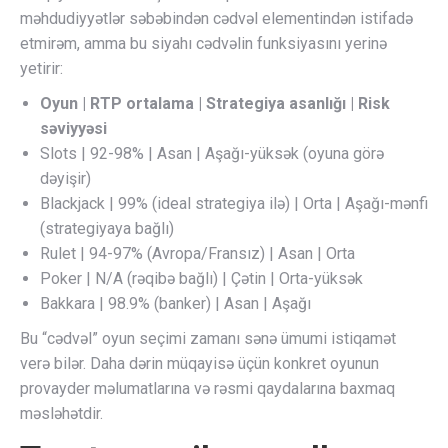
məhdudiyyətlər səbəbindən cədvəl elementindən istifadə
etmirəm, amma bu siyahı cədvəlin funksiyasını yerinə
yetirir:
Oyun | RTP ortalama | Strategiya asanlığı | Risk
səviyyəsi
Slots | 92-98% | Asan | Aşağı-yüksək (oyuna görə
dəyişir)
Blackjack | 99% (ideal strategiya ilə) | Orta | Aşağı-mənfi
(strategiyaya bağlı)
Rulet | 94-97% (Avropa/Fransız) | Asan | Orta
Poker | N/A (rəqibə bağlı) | Çətin | Orta-yüksək
Bakkara | 98.9% (banker) | Asan | Aşağı
Bu “cədvəl” oyun seçimi zamanı sənə ümumi istiqamət
verə bilər. Daha dərin müqayisə üçün konkret oyunun
provayder məlumatlarına və rəsmi qaydalarına baxmaq
məsləhətdir.