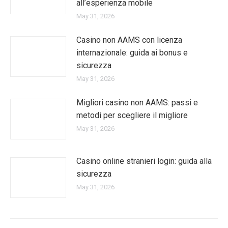
all’esperienza mobile
May 31, 2026
Casino non AAMS con licenza
internazionale: guida ai bonus e
sicurezza
May 31, 2026
Migliori casino non AAMS: passi e
metodi per scegliere il migliore
May 31, 2026
Casino online stranieri login: guida alla
sicurezza
May 31, 2026