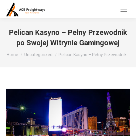
Pelican Kasyno – Pełny Przewodnik
po Swojej Witrynie Gamingowej
You are here:
Home
Uncategorized
Pelican Kasyno – Pełny Przewodnik…