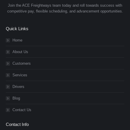
Join the ACE Freightways team today and roll towards success with
competitive pay, flexible scheduling, and advancement opportunities.
Quick Links
Home
About Us
Customers
Services
Drivers
Blog
Contact Us
Contact Info