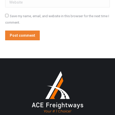
Website
Save my name, email, and website in this browser for the next time I
comment.
Post comment