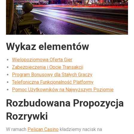
Wykaz elementów
Wielopoziomowa Oferta Gier
Zabezpieczenia i Opcje Transakcji
Program Bonusowy dla Stałych Graczy
Telefoniczna Funkcjonalność Platformy
Pomoc Użytkowników na Najwyższym Poziomie
Rozbudowana Propozycja
Rozrywki
W ramach
Pelican Casino
kładziemy nacisk na