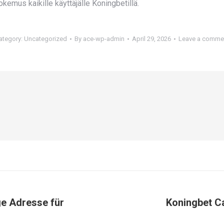
kemus kaikille käyttäjälle Koningbetillä.
ategory:
Uncategorized
By
ace-wp-admin
April 29, 2026
Leave a comme
ge Adresse für
Koningbet Ca
Next
post: