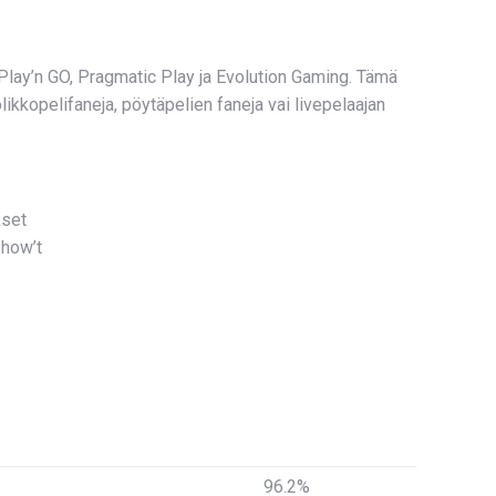
, Play’n GO, Pragmatic Play ja Evolution Gaming. Tämä
likkopelifaneja, pöytäpelien faneja vai livepelaajan
kset
show’t
96.2%