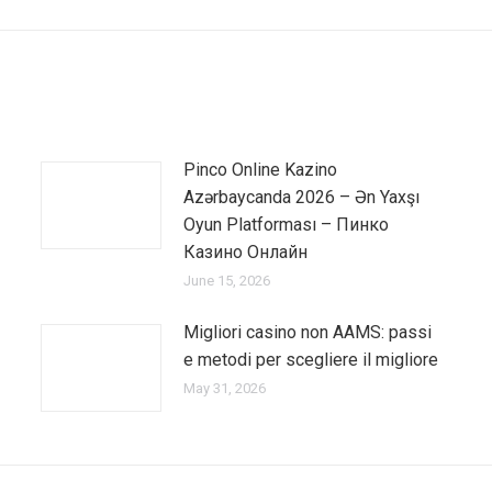
Pinco Online Kazino
Azərbaycanda 2026 – Ən Yaxşı
Oyun Platforması – Пинко
Казино Онлайн
June 15, 2026
Migliori casino non AAMS: passi
e metodi per scegliere il migliore
May 31, 2026