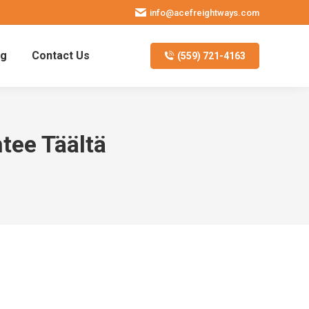
info@acefreightways.com
og
Contact Us
(559) 721-4163
tee Täältä