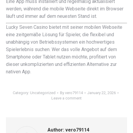
Eine App muss installiert und regelmäßig aktualisiert
werden, während die mobile Webseite direkt im Browser
läuft und immer auf dem neuesten Stand ist.
Lucky Seven Casino bietet mit seiner mobilen Webseite
eine zeitgemäße Lösung für Spieler, die flexibel und
unabhängig von Betriebssystemen ein hochwertiges
Spielerlebnis suchen. Wer das volle Angebot auf dem
Smartphone oder Tablet nutzen möchte, profitiert von
dieser unkomplizierten und effizienten Alternative zur
nativen App.
Category:
Uncategorized
By
vero79114
January 22, 2026
Leave a comment
Author:
vero79114