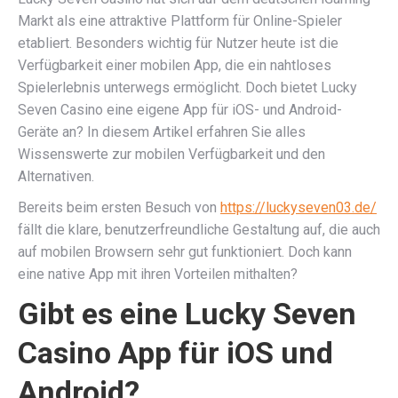
Markt als eine attraktive Plattform für Online-Spieler
etabliert. Besonders wichtig für Nutzer heute ist die
Verfügbarkeit einer mobilen App, die ein nahtloses
Spielerlebnis unterwegs ermöglicht. Doch bietet Lucky
Seven Casino eine eigene App für iOS- und Android-
Geräte an? In diesem Artikel erfahren Sie alles
Wissenswerte zur mobilen Verfügbarkeit und den
Alternativen.
Bereits beim ersten Besuch von
https://luckyseven03.de/
fällt die klare, benutzerfreundliche Gestaltung auf, die auch
auf mobilen Browsern sehr gut funktioniert. Doch kann
eine native App mit ihren Vorteilen mithalten?
Gibt es eine Lucky Seven
Casino App für iOS und
Android?