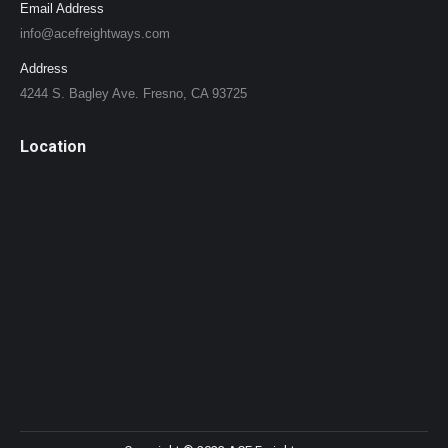
Email Address
info@acefreightways.com
Address
4244 S. Bagley Ave. Fresno, CA 93725
Location