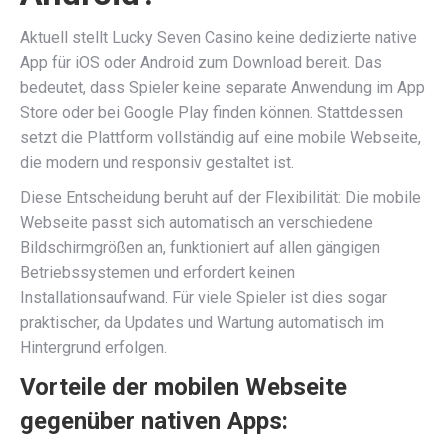
Aktuell stellt Lucky Seven Casino keine dedizierte native
App für iOS oder Android zum Download bereit. Das
bedeutet, dass Spieler keine separate Anwendung im App
Store oder bei Google Play finden können. Stattdessen
setzt die Plattform vollständig auf eine mobile Webseite,
die modern und responsiv gestaltet ist.
Diese Entscheidung beruht auf der Flexibilität: Die mobile
Webseite passt sich automatisch an verschiedene
Bildschirmgrößen an, funktioniert auf allen gängigen
Betriebssystemen und erfordert keinen
Installationsaufwand. Für viele Spieler ist dies sogar
praktischer, da Updates und Wartung automatisch im
Hintergrund erfolgen.
Vorteile der mobilen Webseite
gegenüber nativen Apps: