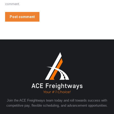
comment.
Post comment
Join the ACE Freightways team today and roll towards success with
competitive pay, flexible scheduling, and advancement opportunities.