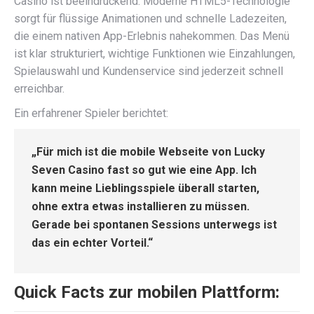
Casino ist beeindruckend. Moderne HTML5-Technologie
sorgt für flüssige Animationen und schnelle Ladezeiten,
die einem nativen App-Erlebnis nahekommen. Das Menü
ist klar strukturiert, wichtige Funktionen wie Einzahlungen,
Spielauswahl und Kundenservice sind jederzeit schnell
erreichbar.
Ein erfahrener Spieler berichtet:
„Für mich ist die mobile Webseite von Lucky
Seven Casino fast so gut wie eine App. Ich
kann meine Lieblingsspiele überall starten,
ohne extra etwas installieren zu müssen.
Gerade bei spontanen Sessions unterwegs ist
das ein echter Vorteil.“
Quick Facts zur mobilen Plattform: