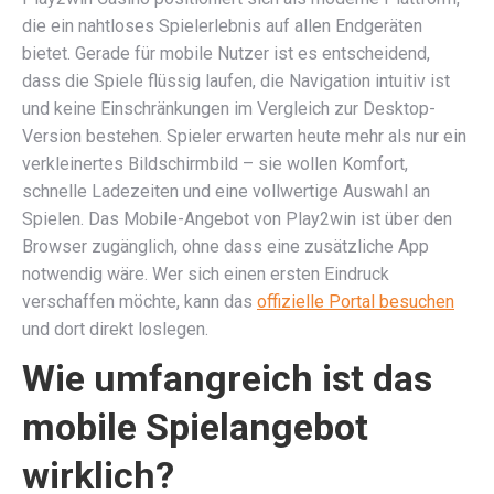
die ein nahtloses Spielerlebnis auf allen Endgeräten
bietet. Gerade für mobile Nutzer ist es entscheidend,
dass die Spiele flüssig laufen, die Navigation intuitiv ist
und keine Einschränkungen im Vergleich zur Desktop-
Version bestehen. Spieler erwarten heute mehr als nur ein
verkleinertes Bildschirmbild – sie wollen Komfort,
schnelle Ladezeiten und eine vollwertige Auswahl an
Spielen. Das Mobile-Angebot von Play2win ist über den
Browser zugänglich, ohne dass eine zusätzliche App
notwendig wäre. Wer sich einen ersten Eindruck
verschaffen möchte, kann das
offizielle Portal besuchen
und dort direkt loslegen.
Wie umfangreich ist das
mobile Spielangebot
wirklich?