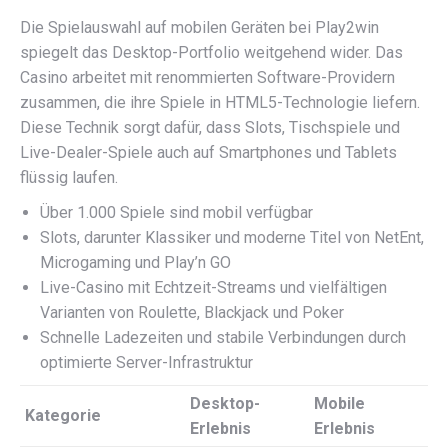
Die Spielauswahl auf mobilen Geräten bei Play2win
spiegelt das Desktop-Portfolio weitgehend wider. Das
Casino arbeitet mit renommierten Software-Providern
zusammen, die ihre Spiele in HTML5-Technologie liefern.
Diese Technik sorgt dafür, dass Slots, Tischspiele und
Live-Dealer-Spiele auch auf Smartphones und Tablets
flüssig laufen.
Über 1.000 Spiele sind mobil verfügbar
Slots, darunter Klassiker und moderne Titel von NetEnt,
Microgaming und Play’n GO
Live-Casino mit Echtzeit-Streams und vielfältigen
Varianten von Roulette, Blackjack und Poker
Schnelle Ladezeiten und stabile Verbindungen durch
optimierte Server-Infrastruktur
Desktop-
Mobile
Kategorie
Erlebnis
Erlebnis