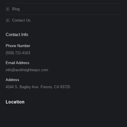
Blog
Contact Us
Contact Info
Phone Number
(559) 721-4163
Email Address
info@acefreightways.com
Address
4244 S. Bagley Ave. Fresno, CA 93725
Location