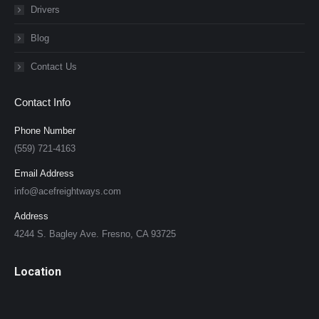
Drivers
Blog
Contact Us
Contact Info
Phone Number
(559) 721-4163
Email Address
info@acefreightways.com
Address
4244 S. Bagley Ave. Fresno, CA 93725
Location