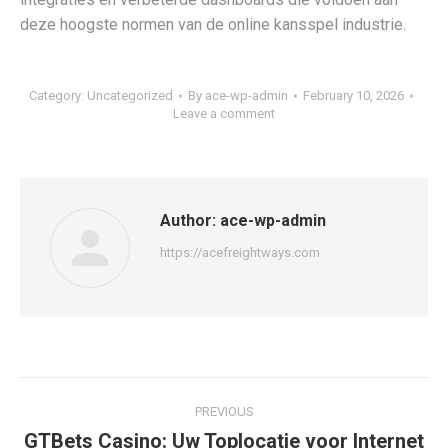
deze hoogste normen van de online kansspel industrie.
Category:
Uncategorized
By
ace-wp-admin
February 10, 2026
Leave a comment
Author:
ace-wp-admin
https://acefreightways.com
Post
PREVIOUS
navigation
GTBets Casino: Uw Toplocatie voor Internet