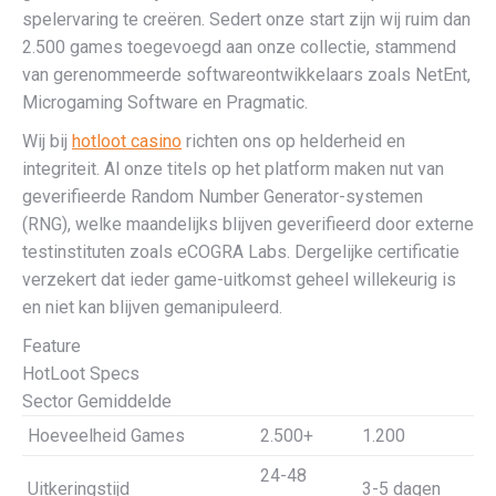
spelervaring te creëren. Sedert onze start zijn wij ruim dan
2.500 games toegevoegd aan onze collectie, stammend
van gerenommeerde softwareontwikkelaars zoals NetEnt,
Microgaming Software en Pragmatic.
Wij bij
hotloot casino
richten ons op helderheid en
integriteit. Al onze titels op het platform maken nut van
geverifieerde Random Number Generator-systemen
(RNG), welke maandelijks blijven geverifieerd door externe
testinstituten zoals eCOGRA Labs. Dergelijke certificatie
verzekert dat ieder game-uitkomst geheel willekeurig is
en niet kan blijven gemanipuleerd.
Feature
HotLoot Specs
Sector Gemiddelde
Hoeveelheid Games
2.500+
1.200
24-48
Uitkeringstijd
3-5 dagen