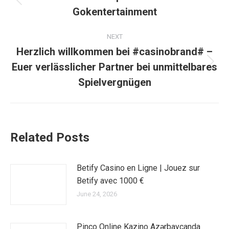
Previous
Gokentertainment
post:
NEXT
Herzlich willkommen bei #casinobrand# –
Euer verlässlicher Partner bei unmittelbares
Next
post:
Spielvergnügen
Related Posts
Betify Casino en Ligne | Jouez sur
Betify avec 1000 €
June 24, 2026
Pinco Online Kazino Azərbaycanda