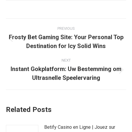
Post
PREVIOUS
navigation
Frosty Bet Gaming Site: Your Personal Top
Previous
Destination for Icy Solid Wins
post:
NEXT
Instant Gokplatform: Uw Bestemming om
Next
Ultrasnelle Speelervaring
post:
Related Posts
Betify Casino en Ligne | Jouez sur