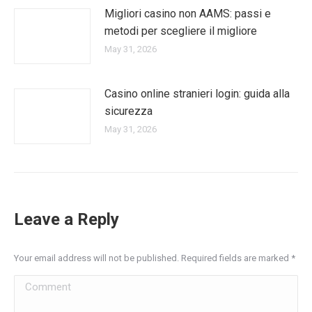
Migliori casino non AAMS: passi e
metodi per scegliere il migliore
May 31, 2026
Casino online stranieri login: guida alla
sicurezza
May 31, 2026
Leave a Reply
Your email address will not be published. Required fields are marked
*
Comment