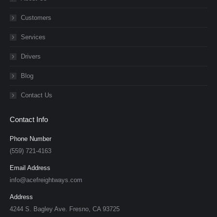
Customers
Services
Drivers
Blog
Contact Us
Contact Info
Phone Number
(559) 721-4163
Email Address
info@acefreightways.com
Address
4244 S. Bagley Ave. Fresno, CA 93725