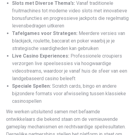
Slots met Diverse Thema’s:
Vanaf traditionele
fruitmachines tot moderne video slots met innovatieve
bonusfuncties en progressieve jackpots die regelmatig
levensbedragen uitkeren
Tafelgames voor Strategen:
Meerdere versies van
blackjack, roulette, baccarat en poker waarbij je je
strategische vaardigheden kan gebruiken
Live Casino Experiences:
Professionele croupiers
verzorgen live speelsessies via hoogwaardige
videostreams, waardoor je vanaf huis de sfeer van een
landgebaseerd casino beleeft
Speciale Spellen:
Scratch cards, bingo en andere
bijzondere formats voor afwisseling tussen klassieke
casinospellen
We werken uitsluitend samen met befaamde
ontwikkelaars die bekend staan om de vernieuwende
gameplay mechanismen en rechtvaardige spelresultaten.
Dergelijke partnerships stellen het platform in staat om