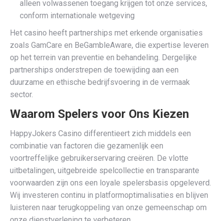
alleen volwassenen toegang krijgen tot onze services,
conform internationale wetgeving
Het casino heeft partnerships met erkende organisaties
zoals GamCare en BeGambleAware, die expertise leveren
op het terrein van preventie en behandeling. Dergelijke
partnerships onderstrepen de toewijding aan een
duurzame en ethische bedrijfsvoering in de vermaak
sector.
Waarom Spelers voor Ons Kiezen
HappyJokers Casino differentieert zich middels een
combinatie van factoren die gezamenlijk een
voortreffelijke gebruikerservaring creëren. De vlotte
uitbetalingen, uitgebreide spelcollectie en transparante
voorwaarden zijn ons een loyale spelersbasis opgeleverd.
Wij investeren continu in platformoptimalisaties en blijven
luisteren naar terugkoppeling van onze gemeenschap om
onze dienstverlening te verbeteren.