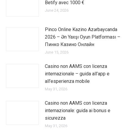
Betify avec 1000 €
June 24, 2026
Pinco Online Kazino Azərbaycanda
2026 – Ən Yaxşı Oyun Platforması –
Пинко Казино Онлайн
June 15, 2026
Casino non AAMS con licenza
internazionale – guida all’app e
all’esperienza mobile
May 31, 2026
Casino non AAMS con licenza
internazionale: guida ai bonus e
sicurezza
May 31, 2026