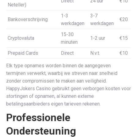
Direct
24 uur
€10
Neteller)
1-3
3-7
Bankoverschrijving
€20
werkdagen
werkdagen
15-30
Cryptovaluta
1-2 uur
€15
minuten
Prepaid Cards
Direct
N.v.t.
€10
Elk type opnames worden binnen de aangegeven
termijnen verwerkt, waarbij we streven naar snelheid
zonder compromissen te maken aan veiligheid.
HappyJokers Casino gebruikt geen verborgen kosten voor
stortingen of opnamen, al kunnen externe
betalingsaanbieders eigen tarieven rekenen.
Professionele
Ondersteuning