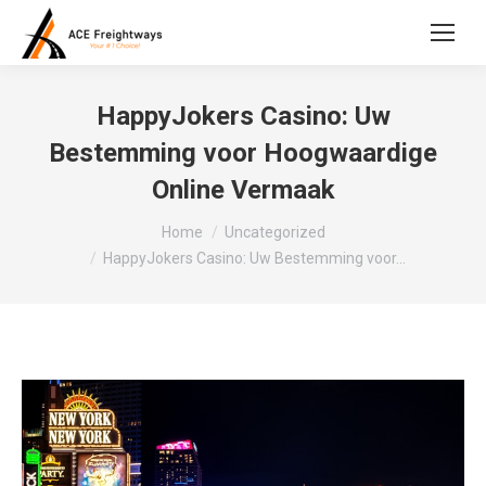
HappyJokers Casino: Uw
Bestemming voor Hoogwaardige
Online Vermaak
You are here:
Home
Uncategorized
HappyJokers Casino: Uw Bestemming voor…