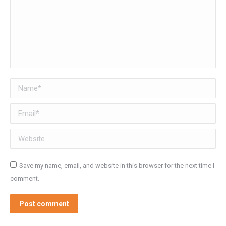
Name *
Email *
Website
Save my name, email, and website in this browser for the next time I
comment.
Post comment