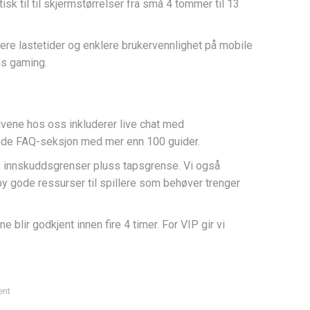
sk til til skjermstørrelser fra små 4 tommer til 13
askere lastetider og enklere brukervennlighet på mobile
øs gaming.
tivene hos oss inkluderer live chat med
ende FAQ-seksjon med mer enn 100 guider.
se, innskuddsgrenser pluss tapsgrense. Vi også
 gode ressurser til spillere som behøver trenger
lir godkjent innen fire 4 timer. For VIP gir vi
ent