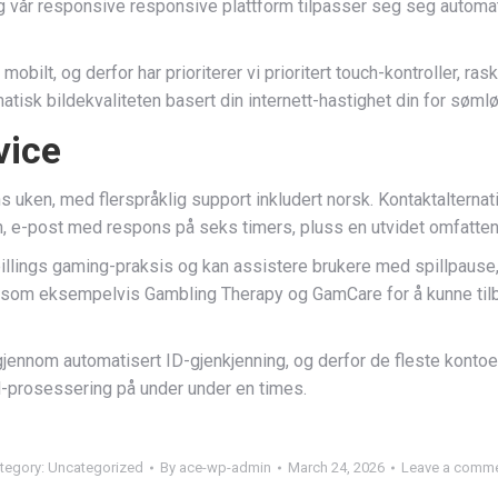
dog vår responsive responsive plattform tilpasser seg seg automati
mobilt, og derfor har prioriterer vi prioritert touch-kontroller, r
atisk bildekvaliteten basert din internett-hastighet din for søml
vice
ns uken, med flerspråklig support inkludert norsk. Kontaktalterna
in, e-post med respons på seks timers, pluss en utvidet omfatt
 spillings gaming-praksis og kan assistere brukere med spillpau
om eksempelvis Gambling Therapy og GamCare for å kunne tilby
nnom automatisert ID-gjenkjenning, og derfor de fleste kontoene b
l-prosessering på under under en times.
tegory:
Uncategorized
By
ace-wp-admin
March 24, 2026
Leave a comm