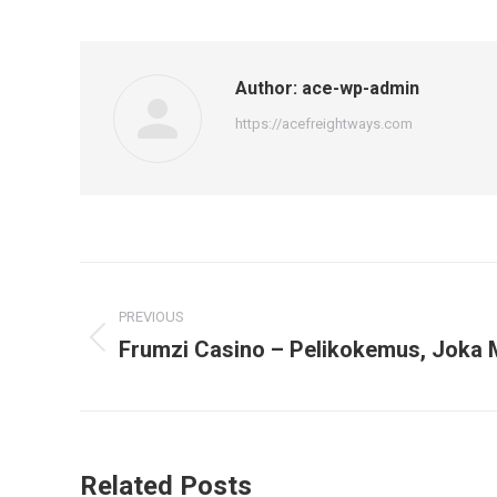
Author:
ace-wp-admin
https://acefreightways.com
Post
PREVIOUS
navigation
Frumzi Casino – Pelikokemus, Joka M
Previous
post:
Related Posts