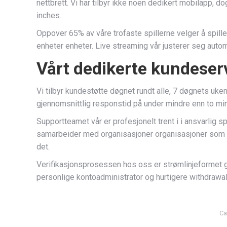
nettbrett. Vi har tilbyr ikke noen dedikert mobilapp, 
inches.
Oppover 65% av våre trofaste spillerne velger å spille 
enheter enheter. Live streaming vår justerer seg autom
Vårt dedikerte kundeser
Vi tilbyr kundestøtte døgnet rundt alle, 7 døgnets uke
gjennomsnittlig responstid på under mindre enn to m
Supportteamet vår er profesjonelt trent i i ansvarlig
samarbeider med organisasjoner organisasjoner som s
det.
Verifikasjonsprosessen hos oss er strømlinjeformet gje
personlige kontoadministrator og hurtigere withdrawa
Ca