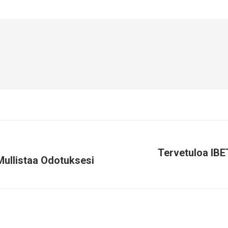
Tervetuloa IBE
ullistaa Odotuksesi
Next
post: