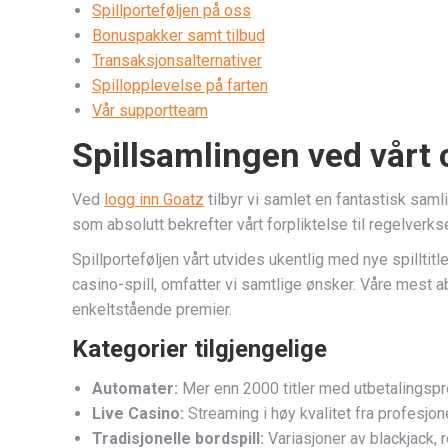
Spillporteføljen på oss
Bonuspakker samt tilbud
Transaksjonsalternativer
Spillopplevelse på farten
Vår supportteam
Spillsamlingen ved vårt 
Ved
logg inn Goatz
tilbyr vi samlet en fantastisk sam
som absolutt bekrefter vårt forpliktelse til regelverks
Spillporteføljen vårt utvides ukentlig med nye spilltitl
casino-spill, omfatter vi samtlige ønsker. Våre mest a
enkeltstående premier.
Kategorier tilgjengelige
Automater:
Mer enn 2000 titler med utbetalingsp
Live Casino:
Streaming i høy kvalitet fra profesjo
Tradisjonelle bordspill:
Variasjoner av blackjack, 