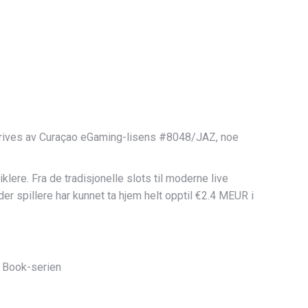
rm drives av Curaçao eGaming-lisens #8048/JAZ, noe
klere. Fra de tradisjonelle slots til moderne live
er spillere har kunnet ta hjem helt opptil €2.4 MEUR i
t Book-serien