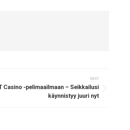
NEXT
T Casino -pelimaailmaan – Seikkailusi
käynnistyy juuri nyt