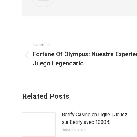
Post
PREVIOUS
navigation
Fortune Of Olympus: Nuestra Experien
Previous
Juego Legendario
post:
Related Posts
Betify Casino en Ligne | Jouez
sur Betify avec 1000 €
June 24, 2026