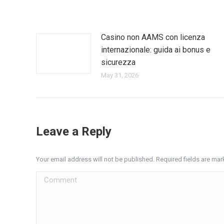
Casino non AAMS con licenza
internazionale: guida ai bonus e
sicurezza
May 31, 2026
Leave a Reply
Your email address will not be published. Required fields are ma
Comment