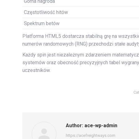
Górna nagroda
Częstotliwość hitów
Spektrum betów
Platforma HTML5 dostarcza stabilną grę na wszystk
numerów randomowych (RNG) przechodzi stałe audyty 
Każdy spin jest niezależnym zdarzeniem matematyczn
systemów oraz obecność precyzyjnych tabel wygrany
uczestników.
Ca
Author:
ace-wp-admin
https://acefreightways.com