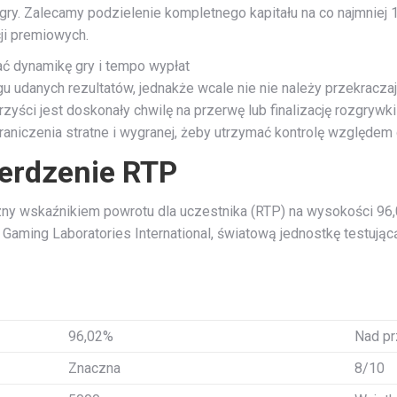
gry. Zalecamy podzielenie kompletnego kapitału na co najmniej
cji premiowych.
ać dynamikę gry i tempo wypłat
 udanych rezultatów, jednakże wcale nie nie należy przekracza
rzyści jest doskonały chwilę na przerwę lub finalizację rozgrywki
graniczenia stratne i wygranej, żeby utrzymać kontrolę względem
erdzenie RTP
ny wskaźnikiem powrotu dla uczestnika (RTP) na wysokości 96,02%
z Gaming Laboratories International, światową jednostkę testuj
96,02%
Nad pr
Znaczna
8/10