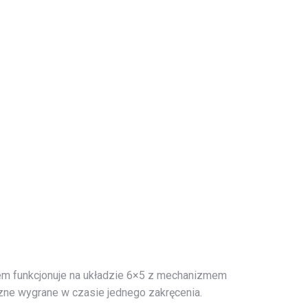
stem funkcjonuje na układzie 6×5 z mechanizmem
czne wygrane w czasie jednego zakręcenia.