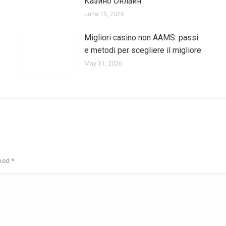
Казино Онлайн
June 15, 2026
Migliori casino non AAMS: passi
e metodi per scegliere il migliore
May 31, 2026
rked
*