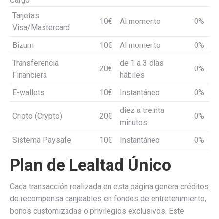
Cargo
Tarjetas
10€
Al momento
0%
Visa/Mastercard
Bizum
10€
Al momento
0%
Transferencia
de 1 a 3 días
20€
0%
Financiera
hábiles
E-wallets
10€
Instantáneo
0%
diez a treinta
Cripto (Crypto)
20€
0%
minutos
Sistema Paysafe
10€
Instantáneo
0%
Plan de Lealtad Único
Cada transacción realizada en esta página genera créditos
de recompensa canjeables en fondos de entretenimiento,
bonos customizadas o privilegios exclusivos. Este