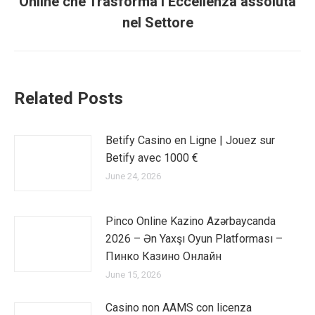
Online che Trasforma l’Eccellenza assoluta
Next
post:
nel Settore
Related Posts
Betify Casino en Ligne | Jouez sur
Betify avec 1000 €
June 24, 2026
Pinco Online Kazino Azərbaycanda
2026 – Ən Yaxşı Oyun Platforması –
Пинко Казино Онлайн
June 15, 2026
Casino non AAMS con licenza