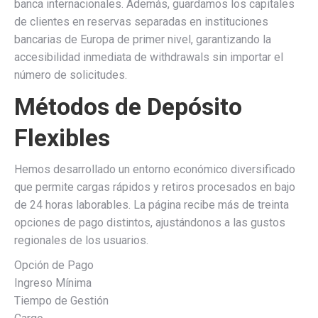
banca internacionales. Además, guardamos los capitales
de clientes en reservas separadas en instituciones
bancarias de Europa de primer nivel, garantizando la
accesibilidad inmediata de withdrawals sin importar el
número de solicitudes.
Métodos de Depósito
Flexibles
Hemos desarrollado un entorno económico diversificado
que permite cargas rápidos y retiros procesados en bajo
de 24 horas laborables. La página recibe más de treinta
opciones de pago distintos, ajustándonos a las gustos
regionales de los usuarios.
Opción de Pago
Ingreso Mínima
Tiempo de Gestión