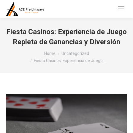
Fiesta Casinos: Experiencia de Juego
Repleta de Ganancias y Diversión
You are here:
Home
Uncategorized
Fiesta Casinos: Experiencia de Juego…