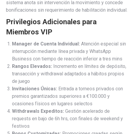
sistema anota sin intervención la movimiento y concede
bonificaciones sin requerimiento de habilitación individual.
Privilegios Adicionales para
Miembros VIP
Manager de Cuenta Individual:
Atención especial sin
interrupción mediante línea privada y WhatsApp
Business con tiempo de reacción inferior a tres mins
Rangos Elevados:
Incremento en límites de depósito,
transacción y withdrawal adaptados a hábitos propios
de juego
Invitaciones Únicas:
Entrada a torneos privados con
premios garantizados superiores a €100.000 y
ocasiones físicos en lugares selectos
Withdrawals Expeditos:
Gestión acelerado de
requests en bajo de 6h hrs, con finales de weekend y
festivos
Bonos Customizadas:
Promociones creadas según