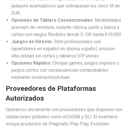
jackpots acumulativos que sobrepasan los cinco M de
EUR
Opciones de Tablero Convencionales:
Modalidades
premium de veintiuna, roulette clásica, punto y banca y
cartas con rangos flexibles desde 0.10€ hasta €10.000
Juegos en Directo:
Sets profesionales con
repartidores en español en idioma español, emisión
alta calidad sin cortes y tableros VIP únicas
Opciones Rápidos:
Choque games, juegos express y
juegos cortos con consecuencias comprobables
mediante sistema blockchain
Proveedores de Plataformas
Autorizados
Operamos únicamente con proveedores que disponen con
validaciones globales como eCOGRA y GLI. El inventario
incluye productos de Pragmatic Play Play, Evolution