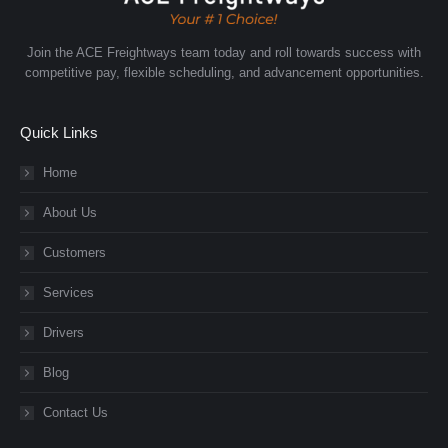
Join the ACE Freightways team today and roll towards success with
competitive pay, flexible scheduling, and advancement opportunities.
Quick Links
Home
About Us
Customers
Services
Drivers
Blog
Contact Us