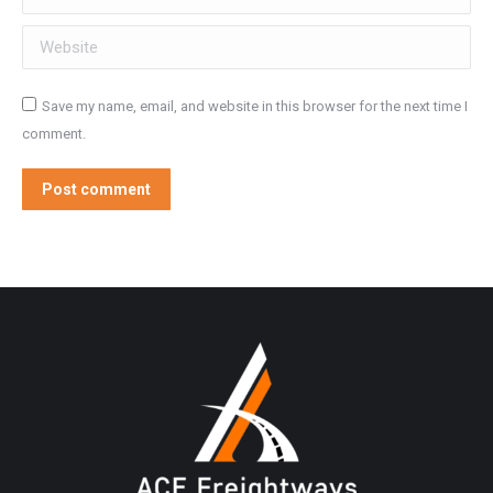
Website
Save my name, email, and website in this browser for the next time I
comment.
Post comment