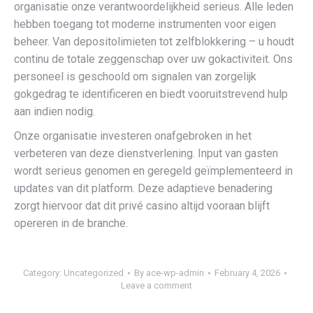
organisatie onze verantwoordelijkheid serieus. Alle leden
hebben toegang tot moderne instrumenten voor eigen
beheer. Van depositolimieten tot zelfblokkering – u houdt
continu de totale zeggenschap over uw gokactiviteit. Ons
personeel is geschoold om signalen van zorgelijk
gokgedrag te identificeren en biedt vooruitstrevend hulp
aan indien nodig.
Onze organisatie investeren onafgebroken in het
verbeteren van deze dienstverlening. Input van gasten
wordt serieus genomen en geregeld geïmplementeerd in
updates van dit platform. Deze adaptieve benadering
zorgt hiervoor dat dit privé casino altijd vooraan blijft
opereren in de branche.
Category:
Uncategorized
By
ace-wp-admin
February 4, 2026
Leave a comment