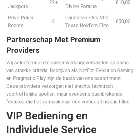
22+
€10,00
Jackpots
Divine Fortune
Privé Poker
Caribbean Stud VIP,
12
€50,00
Rooms
Texas Hold’em Elite
Partnerschap Met Premium
Providers
Wij selecteren onze samenwerkingsverbanden op basis
van strakke criteria. Bedrijven als NetEnt, Evolution Gaming
en Pragmatic Play zijn de basis van ons assortiment.
Deze providers verzorgen niet slechts technisch
voortreffelijke spellen, maar eveneens baanbrekende
features die het vermaak naar een verhoogd niveau tillen.
VIP Bediening en
Individuele Service