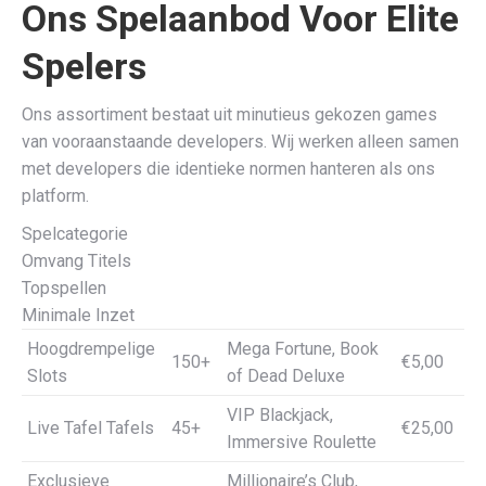
Ons Spelaanbod Voor Elite
Spelers
Ons assortiment bestaat uit minutieus gekozen games
van vooraanstaande developers. Wij werken alleen samen
met developers die identieke normen hanteren als ons
platform.
Spelcategorie
Omvang Titels
Topspellen
Minimale Inzet
Hoogdrempelige
Mega Fortune, Book
150+
€5,00
Slots
of Dead Deluxe
VIP Blackjack,
Live Tafel Tafels
45+
€25,00
Immersive Roulette
Exclusieve
Millionaire’s Club,