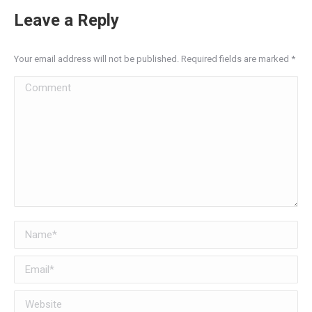
Leave a Reply
Your email address will not be published. Required fields are marked
*
Comment
Name *
Email *
Website