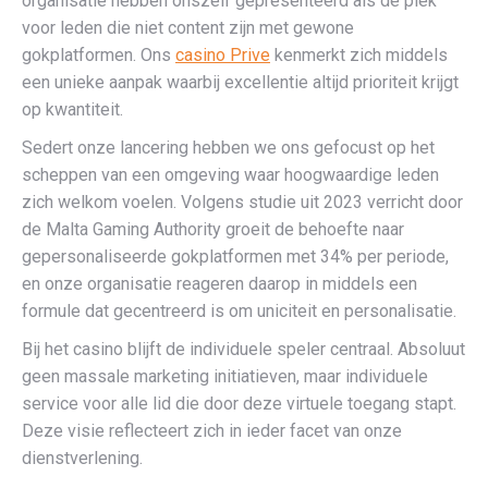
organisatie hebben onszelf gepresenteerd als dé plek
voor leden die niet content zijn met gewone
gokplatformen. Ons
casino Prive
kenmerkt zich middels
een unieke aanpak waarbij excellentie altijd prioriteit krijgt
op kwantiteit.
Sedert onze lancering hebben we ons gefocust op het
scheppen van een omgeving waar hoogwaardige leden
zich welkom voelen. Volgens studie uit 2023 verricht door
de Malta Gaming Authority groeit de behoefte naar
gepersonaliseerde gokplatformen met 34% per periode,
en onze organisatie reageren daarop in middels een
formule dat gecentreerd is om uniciteit en personalisatie.
Bij het casino blijft de individuele speler centraal. Absoluut
geen massale marketing initiatieven, maar individuele
service voor alle lid die door deze virtuele toegang stapt.
Deze visie reflecteert zich in ieder facet van onze
dienstverlening.