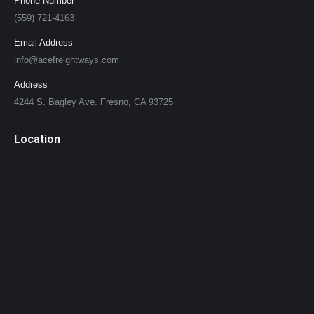
Phone Number
(559) 721-4163
Email Address
info@acefreightways.com
Address
4244 S. Bagley Ave. Fresno, CA 93725
Location