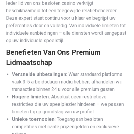
Ieder lid van ons besloten casino verkrijgt
beschikbaarheid tot een toegewijde relatiebeheerder.
Deze expert staat continu voor u klaar en begrijpt uw
preferenties door en volledig. Van individuele limieten tot
individuele aanbiedingen – alle diensten wordt aangepast
op uw individuele speelstijl.
Benefieten Van Ons Premium
Lidmaatschap
Versnelde uitbetalingen:
Waar standaard platforms
vaak 3-5 arbeidsdagen nodig hebben, afhandelen wij
transacties binnen 24 u voor alle premium gasten
Hogere limieten:
Absoluut geen restrictieve
restricties die uw speelplezier hinderen – we passen
limieten bij op grondslag van uw profiel
Unieke toernooien:
Toegang aan besloten
competities met riante prijzengelden en exclusieve