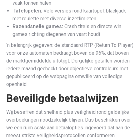
vaak tonnen halen
Tafelspelen:
Vele versies rond kaartspel, blackjack
met roulette met diverse inzetlimieten
Razendsnelle games:
Crash titels en directe win
games richting diegenen van vaart houdt
‘n belangrijk gegeven: de standaard RTP (Return To Player)
voor onze automaten bedraagt boven de 96%, dat boven
de marktgemiddelde uitstijgt. Dergelijke getallen worden
iedere maand gecheckt door objectieve controleurs met
gepubliceerd op de webpagina omwille van volledige
openheid.
Beveiligde betaalwijzen
Wij beseffen dat snelheid plus veiligheid rond geldelijke
overboekingen noodzakelijk blijven. Dus beschikken over
we een ruim scala aan betaalopties ingevoerd dat aan de
meest strikte veiligheidsprotocollen conformeren.