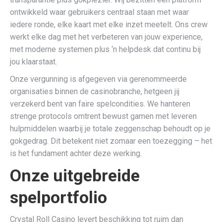
ontwikkeld waar gebruikers centraal staan met waar
iedere ronde, elke kaart met elke inzet meetelt. Ons crew
werkt elke dag met het verbeteren van jouw experience,
met moderne systemen plus ‘n helpdesk dat continu bij
jou klaarstaat.
Onze vergunning is afgegeven via gerenommeerde
organisaties binnen de casinobranche, hetgeen jij
verzekerd bent van faire spelcondities. We hanteren
strenge protocols omtrent bewust gamen met leveren
hulpmiddelen waarbij je totale zeggenschap behoudt op je
gokgedrag. Dit betekent niet zomaar een toezegging – het
is het fundament achter deze werking.
Onze uitgebreide
spelportfolio
Crystal Roll Casino levert beschikking tot ruim dan