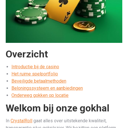
Overzicht
Introductie bij de casino
Het ruime spelportfolio
Beveiligde betaalmethoden
Beloningssysteem en aanbiedingen
Onderweg gokken op locatie
Welkom bij onze gokhal
In
CrystalRoll
gaat alles over uitstekende kwaliteit,
transparantie plus gokplezier. Wij bezitten een platform