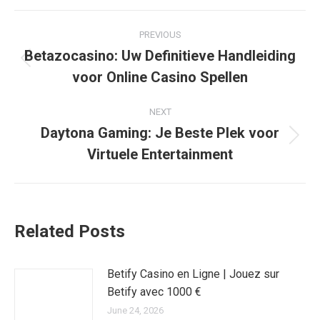
Post
PREVIOUS
navigation
Betazocasino: Uw Definitieve Handleiding
Previous
voor Online Casino Spellen
post:
NEXT
Daytona Gaming: Je Beste Plek voor
Next
Virtuele Entertainment
post:
Related Posts
Betify Casino en Ligne | Jouez sur
Betify avec 1000 €
June 24, 2026