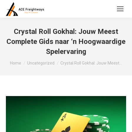
Crystal Roll Gokhal: Jouw Meest
Complete Gids naar ‘n Hoogwaardige
Spelervaring
You are here:
Home
Uncategorized
Crystal Roll Gokhal: Jouw Meest…