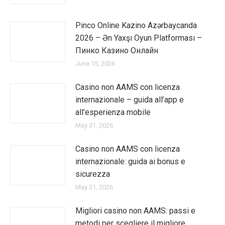
Pinco Online Kazino Azərbaycanda
2026 – Ən Yaxşı Oyun Platforması –
Пинко Казино Онлайн
June 15, 2026
Casino non AAMS con licenza
internazionale – guida all’app e
all’esperienza mobile
May 31, 2026
Casino non AAMS con licenza
internazionale: guida ai bonus e
sicurezza
May 31, 2026
Migliori casino non AAMS: passi e
metodi per scegliere il migliore