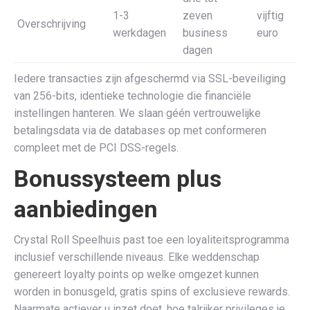
1-3
zeven
vijftig
Overschrijving
werkdagen
business
euro
dagen
Iedere transacties zijn afgeschermd via SSL-beveiliging
van 256-bits, identieke technologie die financiële
instellingen hanteren. We slaan géén vertrouwelijke
betalingsdata via de databases op met conformeren
compleet met de PCI DSS-regels.
Bonussysteem plus
aanbiedingen
Crystal Roll Speelhuis past toe een loyaliteitsprogramma
inclusief verschillende niveaus. Elke weddenschap
genereert loyalty points op welke omgezet kunnen
worden in bonusgeld, gratis spins of exclusieve rewards.
Naarmate actiever u inzet doet, hoe talrijker privileges je