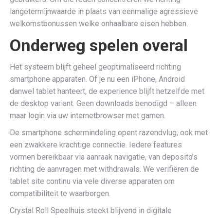
langetermijnwaarde in plaats van eenmalige agressieve
welkomstbonussen welke onhaalbare eisen hebben.
Onderweg spelen overal
Het systeem blijft geheel geoptimaliseerd richting
smartphone apparaten. Of je nu een iPhone, Android
danwel tablet hanteert, de experience blijft hetzelfde met
de desktop variant. Geen downloads benodigd – alleen
maar login via uw internetbrowser met gamen.
De smartphone schermindeling opent razendvlug, ook met
een zwakkere krachtige connectie. Iedere features
vormen bereikbaar via aanraak navigatie, van deposito’s
richting de aanvragen met withdrawals. We verifiëren de
tablet site continu via vele diverse apparaten om
compatibiliteit te waarborgen.
Crystal Roll Speelhuis steekt blijvend in digitale