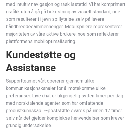
med intuitiv navigasjon og rask lastetid. Vi har komprimert
grafikk uten å gå på bekostning av visuell standard, noe
som resulterer i i jevn spillytelse selv på lavere
båndbreddesammenhenger. Mobilspillere representerer
majoriteten av våre aktive brukere, noe som reflekterer
plattformens mobiloptimalisering.
Kundestøtte og
Assistanse
Supportteamet vårt opererer gjennom ulike
kommunikasjonskanaler for å imøtekomme ulike
preferanser. Live chat er tilgjengelig sytten timer per dag
med norsktalende agenter som har omfattende
produktkunnskap. E-poststøtte svares på innen 12 timer,
selv når det gjelder komplekse henvendelser som krever
grundig undersøkelse.