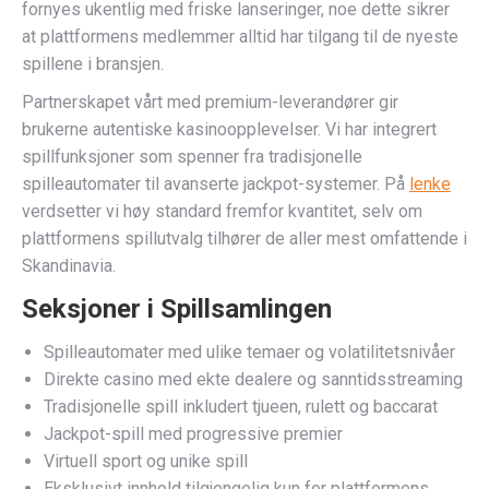
fornyes ukentlig med friske lanseringer, noe dette sikrer
at plattformens medlemmer alltid har tilgang til de nyeste
spillene i bransjen.
Partnerskapet vårt med premium-leverandører gir
brukerne autentiske kasinoopplevelser. Vi har integrert
spillfunksjoner som spenner fra tradisjonelle
spilleautomater til avanserte jackpot-systemer. På
lenke
verdsetter vi høy standard fremfor kvantitet, selv om
plattformens spillutvalg tilhører de aller mest omfattende i
Skandinavia.
Seksjoner i Spillsamlingen
Spilleautomater med ulike temaer og volatilitetsnivåer
Direkte casino med ekte dealere og sanntidsstreaming
Tradisjonelle spill inkludert tjueen, rulett og baccarat
Jackpot-spill med progressive premier
Virtuell sport og unike spill
Eksklusivt innhold tilgjengelig kun for plattformens