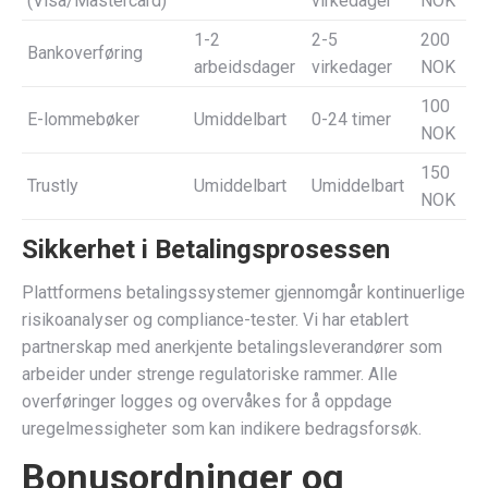
(Visa/Mastercard)
virkedager
NOK
1-2
2-5
200
Bankoverføring
arbeidsdager
virkedager
NOK
100
E-lommebøker
Umiddelbart
0-24 timer
NOK
150
Trustly
Umiddelbart
Umiddelbart
NOK
Sikkerhet i Betalingsprosessen
Plattformens betalingssystemer gjennomgår kontinuerlige
risikoanalyser og compliance-tester. Vi har etablert
partnerskap med anerkjente betalingsleverandører som
arbeider under strenge regulatoriske rammer. Alle
overføringer logges og overvåkes for å oppdage
uregelmessigheter som kan indikere bedragsforsøk.
Bonusordninger og