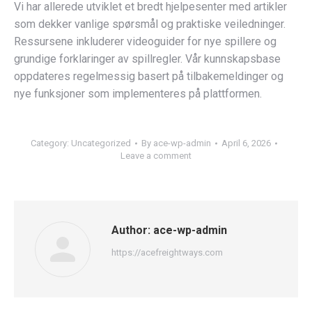
Vi har allerede utviklet et bredt hjelpesenter med artikler
som dekker vanlige spørsmål og praktiske veiledninger.
Ressursene inkluderer videoguider for nye spillere og
grundige forklaringer av spillregler. Vår kunnskapsbase
oppdateres regelmessig basert på tilbakemeldinger og
nye funksjoner som implementeres på plattformen.
Category:
Uncategorized
By
ace-wp-admin
April 6, 2026
Leave a comment
Author:
ace-wp-admin
https://acefreightways.com