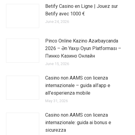
Betify Casino en Ligne | Jouez sur
Betify avec 1000 €
June 24, 2026
Pinco Online Kazino Azərbaycanda
2026 – Ən Yaxşı Oyun Platforması –
Пинко Казино Онлайн
June 15, 2026
Casino non AAMS con licenza
internazionale – guida all’app e
all’esperienza mobile
May 31, 2026
Casino non AAMS con licenza
internazionale: guida ai bonus e
sicurezza