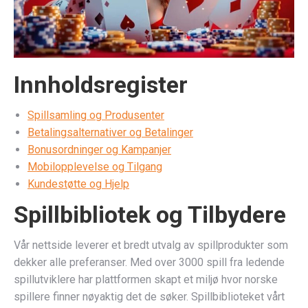
Innholdsregister
Spillsamling og Produsenter
Betalingsalternativer og Betalinger
Bonusordninger og Kampanjer
Mobilopplevelse og Tilgang
Kundestøtte og Hjelp
Spillbibliotek og Tilbydere
Vår nettside leverer et bredt utvalg av spillprodukter som
dekker alle preferanser. Med over 3000 spill fra ledende
spillutviklere har plattformen skapt et miljø hvor norske
spillere finner nøyaktig det de søker. Spillbiblioteket vårt