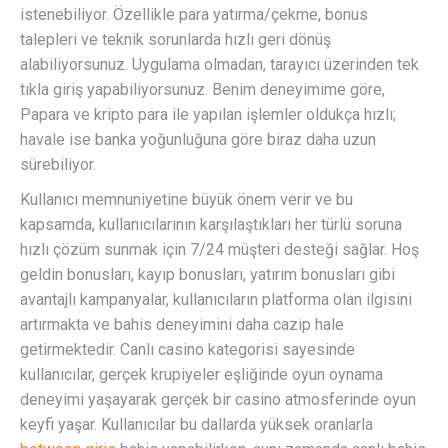
istenebiliyor. Özellikle para yatırma/çekme, bonus
talepleri ve teknik sorunlarda hızlı geri dönüş
alabiliyorsunuz. Uygulama olmadan, tarayıcı üzerinden tek
tıkla giriş yapabiliyorsunuz. Benim deneyimime göre,
Papara ve kripto para ile yapılan işlemler oldukça hızlı;
havale ise banka yoğunluğuna göre biraz daha uzun
sürebiliyor.
Kullanıcı memnuniyetine büyük önem verir ve bu
kapsamda, kullanıcılarının karşılaştıkları her türlü soruna
hızlı çözüm sunmak için 7/24 müşteri desteği sağlar. Hoş
geldin bonusları, kayıp bonusları, yatırım bonusları gibi
avantajlı kampanyalar, kullanıcıların platforma olan ilgisini
artırmakta ve bahis deneyimini daha cazip hale
getirmektedir. Canlı casino kategorisi sayesinde
kullanıcılar, gerçek krupiyeler eşliğinde oyun oynama
deneyimi yaşayarak gerçek bir casino atmosferinde oyun
keyfi yaşar. Kullanıcılar bu dallarda yüksek oranlarla