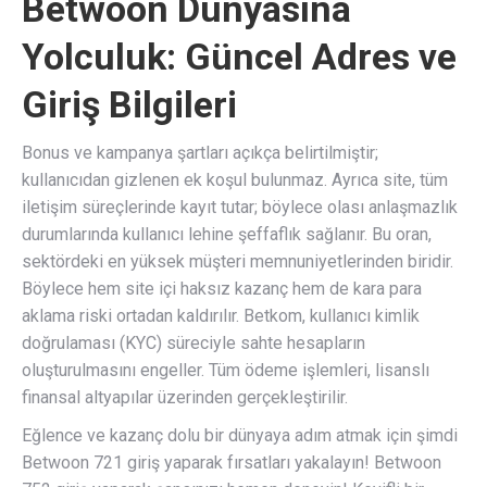
Betwoon Dünyasına
Yolculuk: Güncel Adres ve
Giriş Bilgileri
Bonus ve kampanya şartları açıkça belirtilmiştir;
kullanıcıdan gizlenen ek koşul bulunmaz. Ayrıca site, tüm
iletişim süreçlerinde kayıt tutar; böylece olası anlaşmazlık
durumlarında kullanıcı lehine şeffaflık sağlanır. Bu oran,
sektördeki en yüksek müşteri memnuniyetlerinden biridir.
Böylece hem site içi haksız kazanç hem de kara para
aklama riski ortadan kaldırılır. Betkom, kullanıcı kimlik
doğrulaması (KYC) süreciyle sahte hesapların
oluşturulmasını engeller. Tüm ödeme işlemleri, lisanslı
finansal altyapılar üzerinden gerçekleştirilir.
Eğlence ve kazanç dolu bir dünyaya adım atmak için şimdi
Betwoon 721 giriş yaparak fırsatları yakalayın! Betwoon