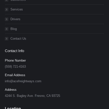
Services
Drivers
Blog
Contact Us
Contact Info
Phone Number
(559) 721-4163
Email Address
info@acefreightways.com
Address
4244 S. Bagley Ave. Fresno, CA 93725
Location