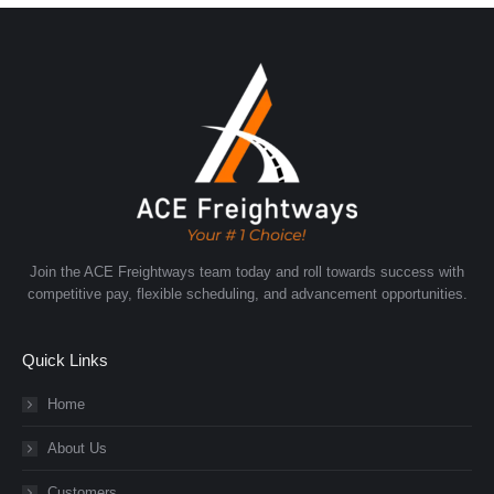
Join the ACE Freightways team today and roll towards success with
competitive pay, flexible scheduling, and advancement opportunities.
Quick Links
Home
About Us
Customers