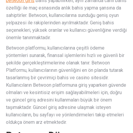
betwoon giris
bahis yapabilirken, aynı zamanda canlı bahis
özelliği ile maç esnasında anlık bahis yapma şansına da
sahiptirler. Betwoon, kullanıcılarına sunduğu geniş oyun
yelpazesi ile rakiplerinden ayrılmaktadır. Geniş bahis
seçenekleri, yüksek oranlar ve kullanıcı güvenliğine verdiği
önemle tanınmaktadır.
Betwoon platformu, kullanıcılarına çeşitli ödeme
yöntemleri sunarak, finansal işlemlerini hızlı ve güvenli bir
şekilde gerçekleştirmelerine olanak tanır. Betwoon
Platformu, kullanıcılarının güvenliğini en ön planda tutarak
tasarlanmış bir çevrimiçi bahis ve casino sitesidir.
Kullanıcıların Betwoon platformuna giriş yaparken güvende
olmaları ve kesintisiz erişim sağlayabilmeleri için, doğru
ve güncel giriş adresini kullanmaları büyük bir önem
taşımaktadır. Güncel giriş adresine ulaşmak isteyen
kullanıcıların, bu sayfayı ve yönlendirmeleri takip etmeleri
oldukça önem arz etmektedir.