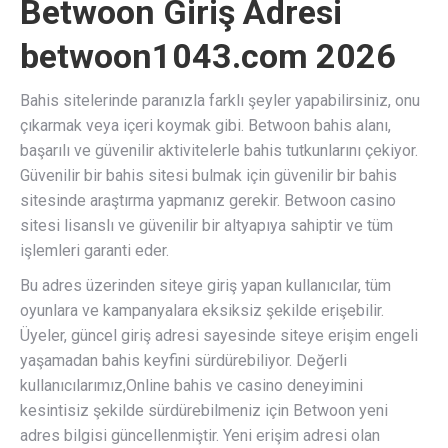
Betwoon Giriş Adresi
betwoon1043.com 2026
Bahis sitelerinde paranızla farklı şeyler yapabilirsiniz, onu
çıkarmak veya içeri koymak gibi. Betwoon bahis alanı,
başarılı ve güvenilir aktivitelerle bahis tutkunlarını çekiyor.
Güvenilir bir bahis sitesi bulmak için güvenilir bir bahis
sitesinde araştırma yapmanız gerekir. Betwoon casino
sitesi lisanslı ve güvenilir bir altyapıya sahiptir ve tüm
işlemleri garanti eder.
Bu adres üzerinden siteye giriş yapan kullanıcılar, tüm
oyunlara ve kampanyalara eksiksiz şekilde erişebilir.
Üyeler, güncel giriş adresi sayesinde siteye erişim engeli
yaşamadan bahis keyfini sürdürebiliyor. Değerli
kullanıcılarımız,Online bahis ve casino deneyimini
kesintisiz şekilde sürdürebilmeniz için Betwoon yeni
adres bilgisi güncellenmiştir. Yeni erişim adresi olan