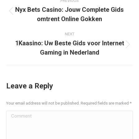
PREVIOUS
navigation
Nyx Bets Casino: Jouw Complete Gids
Previous
omtrent Online Gokken
post:
NEXT
1Kaasino: Uw Beste Gids voor Internet
Next
Gaming in Nederland
post:
Leave a Reply
Your email address will not be published. Required fields are marked
*
Comment