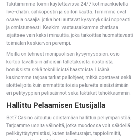
Tukitiimimme toimii käytettävissä 24/7 kotimaankielellä
live-chatin, sähköpostin ja soiton kautta. Tiimimme ovat
osaavia osaajia, jotka heti auttavat kysymyksiisi nopeasti
ja onnistuneesti. Keskim. vastausaikamme chatissa
sijaitsee vain kaksi minuuttia, joka tarkoittaa huomattavasti
toimialan keskiarvon parempi.
Meillä on tehneet monipuolisen kysymysosion, osio
kertoo tavallisiin aiheisiin talletuksista, nostoista,
bonuksista sekä teknillisistä haasteista. Lisänä
kasinomme tarjoaa tarkat peliohjeet, mitkä opettavat sekä
aloittelijoita kuin ammattitaitoisia pelureita sisäistämään
eri pelityyppien pelisäännöt sekä taktiikat tehokkaammin.
Hallittu Pelaamisen Etusijalla
Bet7 Casino sitoutuu edistämään hallittua peliympäristöä.
Tarjoamme useita välineitä, jotka muodossa voit säädellä
pelikäyttäytymistäsi, kuten talletusrajat, tappiolimiitit,