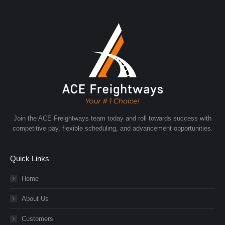
Join the ACE Freightways team today and roll towards success with
competitive pay, flexible scheduling, and advancement opportunities.
Quick Links
Home
About Us
Customers