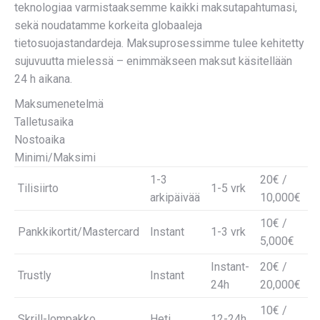
teknologiaa varmistaaksemme kaikki maksutapahtumasi,
sekä noudatamme korkeita globaaleja
tietosuojastandardeja. Maksuprosessimme tulee kehitetty
sujuvuutta mielessä – enimmäkseen maksut käsitellään
24 h aikana.
Maksumenetelmä
Talletusaika
Nostoaika
Minimi/Maksimi
1-3
20€ /
Tilisiirto
1-5 vrk
arkipäivää
10,000€
10€ /
Pankkikortit/Mastercard
Instant
1-3 vrk
5,000€
Instant-
20€ /
Trustly
Instant
24h
20,000€
10€ /
Skrill-lompakko
Heti
12-24h