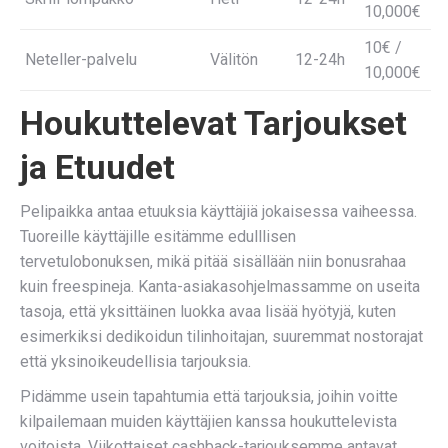
10,000€
10€ /
Neteller-palvelu
Välitön
12-24h
10,000€
Houkuttelevat Tarjoukset
ja Etuudet
Pelipaikka antaa etuuksia käyttäjiä jokaisessa vaiheessa.
Tuoreille käyttäjille esitämme edulllisen
tervetulobonuksen, mikä pitää sisällään niin bonusrahaa
kuin freespineja. Kanta-asiakasohjelmassamme on useita
tasoja, että yksittäinen luokka avaa lisää hyötyjä, kuten
esimerkiksi dedikoidun tilinhoitajan, suuremmat nostorajat
että yksinoikeudellisia tarjouksia.
Pidämme usein tapahtumia että tarjouksia, joihin voitte
kilpailemaan muiden käyttäjien kanssa houkuttelevista
voitoista. Viikottaiset cashback-tarjouksemme antavat