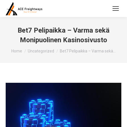
Bet7 Pelipaikka – Varma sekä
Monipuolinen Kasinosivusto
You are here:
Home
Uncategorized
Bet7 Pelipaikka – Varma sekä…