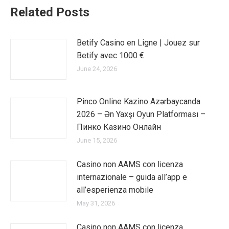
Related Posts
Betify Casino en Ligne | Jouez sur
Betify avec 1000 €
June 24, 2026
Pinco Online Kazino Azərbaycanda
2026 – Ən Yaxşı Oyun Platforması –
Пинко Казино Онлайн
June 15, 2026
Casino non AAMS con licenza
internazionale – guida all’app e
all’esperienza mobile
May 31, 2026
Casino non AAMS con licenza