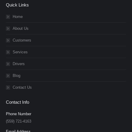
Quick Links
Home
About Us
Customers
Services
Drivers
Blog
Contact Us
Contact Info
Phone Number
(559) 721-4163
Email Address