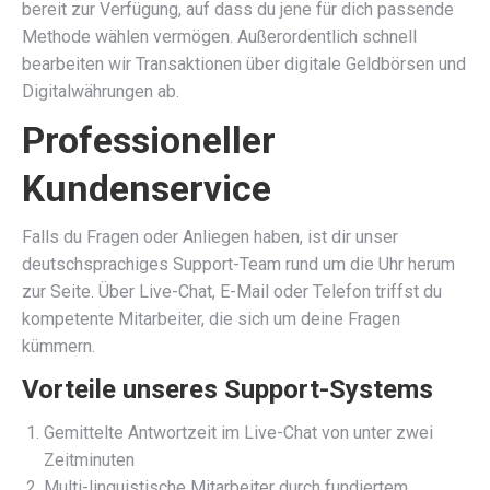
bereit zur Verfügung, auf dass du jene für dich passende
Methode wählen vermögen. Außerordentlich schnell
bearbeiten wir Transaktionen über digitale Geldbörsen und
Digitalwährungen ab.
Professioneller
Kundenservice
Falls du Fragen oder Anliegen haben, ist dir unser
deutschsprachiges Support-Team rund um die Uhr herum
zur Seite. Über Live-Chat, E-Mail oder Telefon triffst du
kompetente Mitarbeiter, die sich um deine Fragen
kümmern.
Vorteile unseres Support-Systems
Gemittelte Antwortzeit im Live-Chat von unter zwei
Zeitminuten
Multi-linguistische Mitarbeiter durch fundiertem