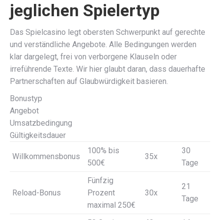
jeglichen Spielertyp
Das Spielcasino legt obersten Schwerpunkt auf gerechte
und verständliche Angebote. Alle Bedingungen werden
klar dargelegt, frei von verborgene Klauseln oder
irreführende Texte. Wir hier glaubt daran, dass dauerhafte
Partnerschaften auf Glaubwürdigkeit basieren.
Bonustyp
Angebot
Umsatzbedingung
Gültigkeitsdauer
100% bis
30
Willkommensbonus
35x
500€
Tage
Fünfzig
21
Reload-Bonus
Prozent
30x
Tage
maximal 250€