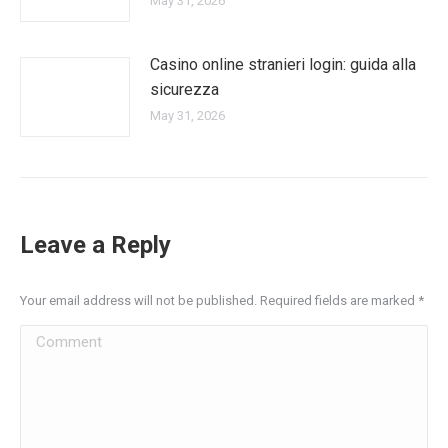
May 31, 2026
Casino online stranieri login: guida alla
sicurezza
May 31, 2026
Leave a Reply
Your email address will not be published. Required fields are marked
*
Comment