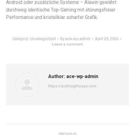
Android oder zusätzliche Systeme – Alawin gewährt
durchweg identische Top-Gaming mit störungsfreier
Performance und kristallklar scharfer Grafik.
Category:
Uncategorized
By
ace-wp-admin
April 29, 2026
Leave a comment
Author:
ace-wp-admin
https://acefreightways.com
Post
PREVIOUS