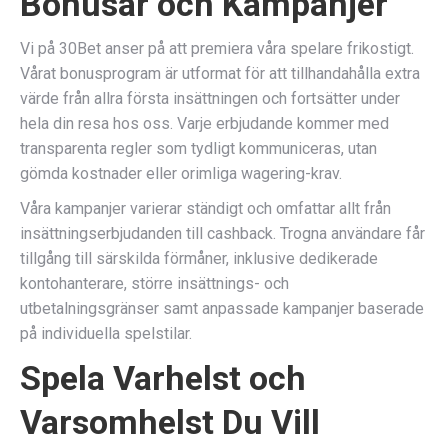
Bonusar och Kampanjer
Vi på 30Bet anser på att premiera våra spelare frikostigt.
Vårat bonusprogram är utformat för att tillhandahålla extra
värde från allra första insättningen och fortsätter under
hela din resa hos oss. Varje erbjudande kommer med
transparenta regler som tydligt kommuniceras, utan
gömda kostnader eller orimliga wagering-krav.
Våra kampanjer varierar ständigt och omfattar allt från
insättningserbjudanden till cashback. Trogna användare får
tillgång till särskilda förmåner, inklusive dedikerade
kontohanterare, större insättnings- och
utbetalningsgränser samt anpassade kampanjer baserade
på individuella spelstilar.
Spela Varhelst och
Varsomhelst Du Vill