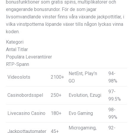
bonusfunktioner som gratis spins, multiplikatorer och
engagerande bonusrundor. För de som jagar
livsomvandlande vinster finns våra växande jackpottitlar, i
vilka vinstpotterna löpande växer tills någon lyckas vinna
koden.
Kategori
Antal Titlar
Populära Leverantörer
RTP-Spann
NetEnt, Play’n
94-
Videoslots
2100+
GO
98%
97-
Casinobordsspel
250+
Evolution, Ezugi
99.5%
98-
Livecasino Casino
180+
Evo Gaming
99%
Microgaming,
92-
Jackpottautomater
45+