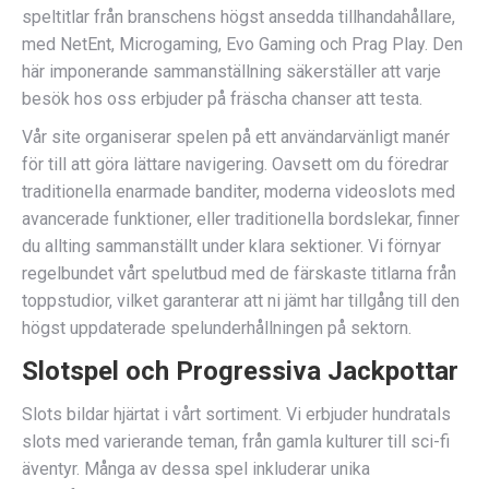
speltitlar från branschens högst ansedda tillhandahållare,
med NetEnt, Microgaming, Evo Gaming och Prag Play. Den
här imponerande sammanställning säkerställer att varje
besök hos oss erbjuder på fräscha chanser att testa.
Vår site organiserar spelen på ett användarvänligt manér
för till att göra lättare navigering. Oavsett om du föredrar
traditionella enarmade banditer, moderna videoslots med
avancerade funktioner, eller traditionella bordslekar, finner
du allting sammanställt under klara sektioner. Vi förnyar
regelbundet vårt spelutbud med de färskaste titlarna från
toppstudior, vilket garanterar att ni jämt har tillgång till den
högst uppdaterade spelunderhållningen på sektorn.
Slotspel och Progressiva Jackpottar
Slots bildar hjärtat i vårt sortiment. Vi erbjuder hundratals
slots med varierande teman, från gamla kulturer till sci-fi
äventyr. Många av dessa spel inkluderar unika