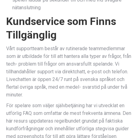
nätanslutning
Kundservice som Finns
Tillgänglig
Vårt supportteam består av rutinerade teammedlemmar
som är utbildade för till att hantera alla typer av frågor, från
tech- problem till frågor om ansvarsfullt spelande. Vi
tillhandahåller support via direktchatt, e-post och telefon.
Livechatten är öppen 24/7 runt på svenska språket och
flertal övriga språk, med en medel- svarstid på under två
minuter.
För spelare som väljer självbetjäning har vi utvecklat en
utförlig FAQ som omfattar de mest frekventa ämnena. Den
här resurs uppdateras regelbundet grundat på faktiska
kundförfrågningar och innehåller utförliga stegvisa guider
med screenshots för till att göra lättare förståelsen.