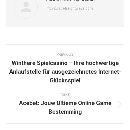
https://acefreightways.com
Post
PREVIOUS
navigation
Winthere Spielcasino – Ihre hochwertige
Anlaufstelle für ausgezeichnetes Internet-
Previous
post:
Glücksspiel
NEXT
Acebet: Jouw Ultieme Online Game
Next
Bestemming
post: