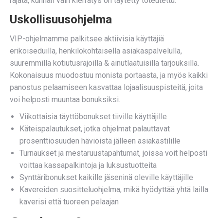
rajata, kunhan vain kierrätys on täytetty toteutettu.
Uskollisuusohjelma
VIP-ohjelmamme palkitsee aktiivisia käyttäjiä
erikoiseduilla, henkilökohtaisella asiakaspalvelulla,
suuremmilla kotiutusrajoilla & ainutlaatuisilla tarjouksilla.
Kokonaisuus muodostuu monista portaasta, ja myös kaikki
panostus pelaamiseen kasvattaa lojaalisuuspisteitä, joita
voi helposti muuntaa bonuksiksi.
Viikottaisia täyttöbonukset tiiville käyttäjille
Käteispalautukset, jotka ohjelmat palauttavat
prosenttiosuuden häviöistä jälleen asiakastilille
Turnaukset ja mestaruustapahtumat, joissa voit helposti
voittaa kassapalkintoja ja luksustuotteita
Synttäribonukset kaikille jäseninä oleville käyttäjille
Kavereiden suositteluohjelma, mikä hyödyttää yhtä lailla
kaverisi että tuoreen pelaajan