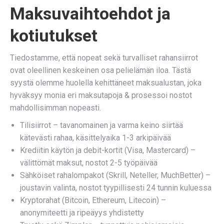
Maksuvaihtoehdot ja
kotiutukset
Tiedostamme, että nopeat sekä turvalliset rahansiirrot
ovat oleellinen keskeinen osa pelielämän iloa. Tästä
syystä olemme huolella kehittäneet maksualustan, joka
hyväksyy monia eri maksutapoja & prosessoi nostot
mahdollisimman nopeasti.
Tilisiirrot – tavanomainen ja varma keino siirtää
kätevästi rahaa, käsittelyaika 1-3 arkipäivää
Krediitin käytön ja debit-kortit (Visa, Mastercard) –
välittömät maksut, nostot 2-5 työpäivää
Sähköiset rahalompakot (Skrill, Neteller, MuchBetter) –
joustavin valinta, nostot tyypillisesti 24 tunnin kuluessa
Kryptorahat (Bitcoin, Ethereum, Litecoin) –
anonymiteetti ja ripeäyys yhdistetty