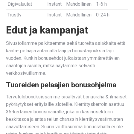
Digivaluutat
Instant
Mahdollinen
1-6 h
Trustly
Instant
Mahdollinen
0-24 h
Edut ja kampanjat
Sivustollamme palkitsemme sekä tuoreita asiakkaita että
kanta- pelaajia antamalla laajoja bonustarjouksia läpi
vuoden. Kunkin bonusehdot julkaistaan ymmärrettävien
sääntöjen sisällä, mitkä näytämme selvästi
verkkosivuillamme.
Tuoreiden pelaajien bonusohjelma
Tervetulobonuksissamme sisältyvät bonusraha & ilmaiset
pyöräytykset erityisille sloteille. Kierrätyskerroin asettuu
35-kertainen bonusmäärälle, joka on kasinosektorin
keskitasoa ja antaa reilun chanssin kierrätysvaatimusten
saavuttamiseen. Suurin voittosumma bonusrahalla ei ole