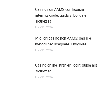
Casino non AAMS con licenza
internazionale: guida ai bonus e
sicurezza
May 31, 2026
Migliori casino non AAMS: passi e
metodi per scegliere il migliore
May 31, 2026
Casino online stranieri login: guida alla
sicurezza
May 31, 2026