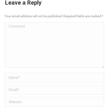
Leave a Reply
Your email address will not be published. Required fields are marked
*
Comment
Name *
Email *
Website