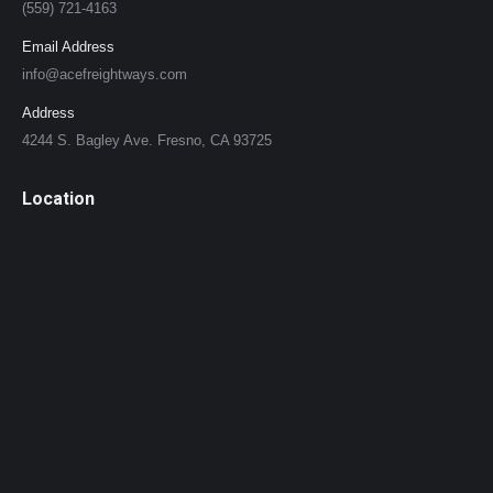
(559) 721-4163
Email Address
info@acefreightways.com
Address
4244 S. Bagley Ave. Fresno, CA 93725
Location