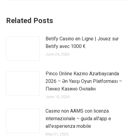
Related Posts
Betify Casino en Ligne | Jouez sur
Betify avec 1000 €
June 24, 2026
Pinco Online Kazino Azərbaycanda
2026 – Ən Yaxşı Oyun Platforması –
Пинко Казино Онлайн
June 15, 2026
Casino non AAMS con licenza
internazionale – guida all’app e
all’esperienza mobile
May 31, 2026