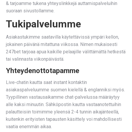
& tarjoamme tukena yhteyslinkkejä auttamispalveluihin
suoraan sivustollamme.
Tukipalvelumme
Asiakastukimme saatavilla käytettävissä ympäri kellon,
jokainen päivänä mitattuna viikossa. Nimen mukaisesti
247bet tarjoaa apua kaikille pelaajille välittämättä hetkestä
tai valinnasta viikonpäivästä.
Yhteydenottotapamme
Live-chatin kautta saat instant kontaktin
asiakaspalveluumme suomen kielellä & englanniksi myös.
Tyypillinen vastausaikamme chat-palvelussa määräytyy
alle kaksi minuutin. Sähköpostin kautta vastaanotettuihin
palautteisiin toimimme yleensä 2-4 tunnin aikajänteellä,
kuitenkin erityisten tapausten käsittely voi mahdollisesti
vaatia enemmän aikaa.