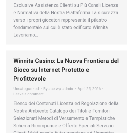
Esclusive Assistenza Clienti su Più Canali Licenza
e Normativa della Nostra Piattaforma La sicurezza
verso i propri giocatori rappresenta il pilastro
fondamentale sul cui è stato edificato Winnita.
Lavoriamo…
Winnita Casino: La Nuova Frontiera del
Gioco su Internet Protetto e
Profittevole
Uncategorized
By
ace-wp-admin
April 25, 2026
Leave a comment
Elenco dei Contenuti Licenza ed Regolazione della
Nostra Ambiente Catalogo dei Titoli e Fornitori
Selezionati Metodi di Versamento e Tempistiche
Schema Ricompense e Offerte Speciali Servizio