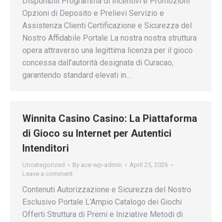
Disponibili Programma di Incentivi e Promozioni
Opzioni di Deposito e Prelievi Servizio e
Assistenza Clienti Certificazione e Sicurezza del
Nostro Affidabile Portale La nostra nostra struttura
opera attraverso una legittima licenza per il gioco
concessa dall’autorità designata di Curacao,
garantendo standard elevati in…
Winnita Casino Casino: La Piattaforma
di Gioco su Internet per Autentici
Intenditori
Uncategorized
By
ace-wp-admin
April 25, 2026
Leave a comment
Contenuti Autorizzazione e Sicurezza del Nostro
Esclusivo Portale L’Ampio Catalogo dei Giochi
Offerti Struttura di Premi e Iniziative Metodi di