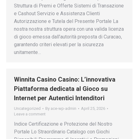
Struttura di Premi e Offerte Sistemi di Transazione
e Cashout Servizio e Assistenza Clienti
Autorizzazione e Tutela del Presente Portale La
nostra nostra struttura opera con una valida licenza
di gioco emessa dall’autorità preposta di Curacao,
garantendo criteri elevati per la sicurezza
unitamente…
Winnita Casino Casino: L’innovativa
Piattaforma dedicata al Gioco su
Internet per Autentici Intenditori
Uncategorized
By
ace-wp-admin
April 25, 2026
Leave a comment
Indice Certificazione e Protezione del Nostro
Portale Lo Straordinario Catalogo con Giochi