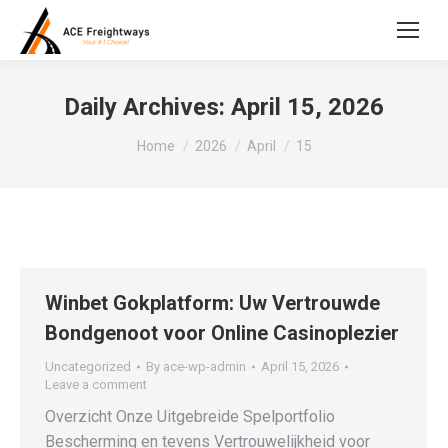
Daily Archives:
April 15, 2026
You are here:
Home
2026
April
15
Winbet Gokplatform: Uw Vertrouwde
Bondgenoot voor Online Casinoplezier
Uncategorized
By
ace-wp-admin
April 15, 2026
Leave a comment
Overzicht Onze Uitgebreide Spelportfolio
Bescherming en tevens Vertrouwelijkheid voor