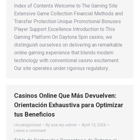
Index of Contents Welcome to The Gaming Site
Extensive Game Collection Financial Methods and
Transfer Protection Unique Promotional Bonuses
Player Support Excellence Introduction to This
Gaming Platform On Daytona Spin casino, we
distinguish ourselves on delivering an remarkable
online gaming experience that blends modern
technology with conventional casino excitement.
Our site operates under rigorous regulatory…
Casinos Online Que Más Devuelven:
Orientación Exhaustiva para Optimizar
tus Beneficios
Uncategorized
By
ace-wp-admin
April 15, 2026
Leave a comment