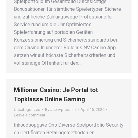
Spielportfolio im Gesamtbild Durchsichtige
Bonusaktionen für sämtliche Spielertypen Sichere
und zahlreiche Zahlungswege Professioneller
Service rund um die Uhr Optimiertes
Spielerfahrung auf portablen Geräten
Konzessionierung und Sicherheitsstandards bei
dem Casino In unserer Rolle als NV Casino App
setzen wir auf höchste Sicherheitskriterien und
vollständige Offenheit für den…
Millioner Casino: Je Portal tot
Topklasse Online Gaming
Uncategorized
By
ace-wp-admin
April 15, 2026
Leave a comment
Inhoudsopgave Ons Diverse Spelportfolio Security
en Certificaten Betalingsmethoden en