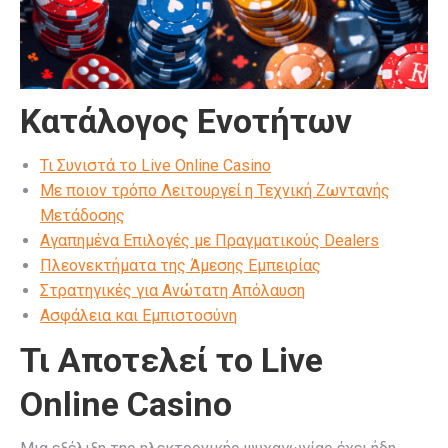
Κατάλογος Ενοτήτων
Τι Συνιστά το Live Online Casino
Με ποιον τρόπο Λειτουργεί η Τεχνική Ζωντανής
Μετάδοσης
Αγαπημένα Επιλογές με Πραγματικούς Dealers
Πλεονεκτήματα της Άμεσης Εμπειρίας
Στρατηγικές για Ανώτατη Απόλαυση
Ασφάλεια και Εμπιστοσύνη
Τι Αποτελεί το Live
Online Casino