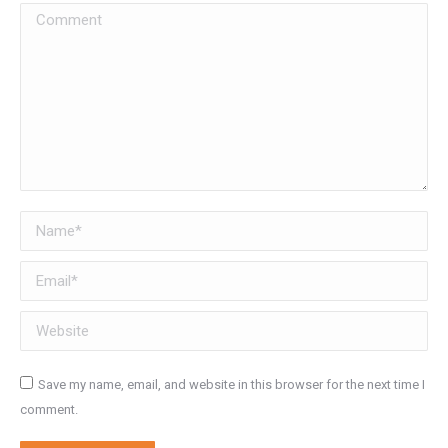
Comment
Name *
Email *
Website
Save my name, email, and website in this browser for the next time I
comment.